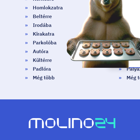
Homlokzatra
Kiállí
Beltérre
Dohá
Irodába
Vendé
Kirakatra
Válla
Parkolóba
Kezdő
Autóra
Őster
Kültérre
Kézm
Padlóra
Pályá
Még több
Még 