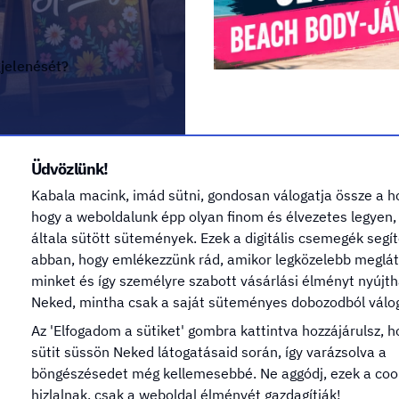
jelenését?
Üdvözlünk!
Kabala macink, imád sütni, gondosan válogatja össze a h
Még több cikket olvasnék
hogy a weboldalunk épp olyan finom és élvezetes legyen,
általa sütött sütemények. Ezek a digitális csemegék seg
abban, hogy emlékezzünk rád, amikor legközelebb meglá
minket és így személyre szabott vásárlási élményt nyújt
Neked, mintha csak a saját süteményes dobozodból válog
Az 'Elfogadom a sütiket' gombra kattintva hozzájárulsz, 
sütit süssön Neked látogatásaid során, így varázsolva a
élra?
Mit szeretnél?
böngészésedet még kellemesebbé. Ne aggódj, ezek a coo
hizlalnak, csak a weboldal élményét gazdagítják!
ztás 2024
Reklámponyva - Molino