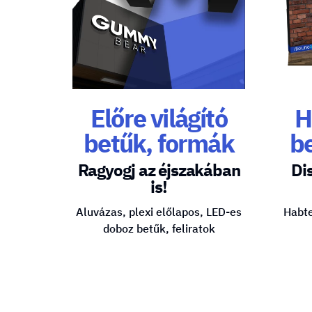
Előre világító
H
betűk, formák
b
Ragyogj az éjszakában
Di
is!
Aluvázas, plexi előlapos, LED-es
Habte
doboz betűk, feliratok