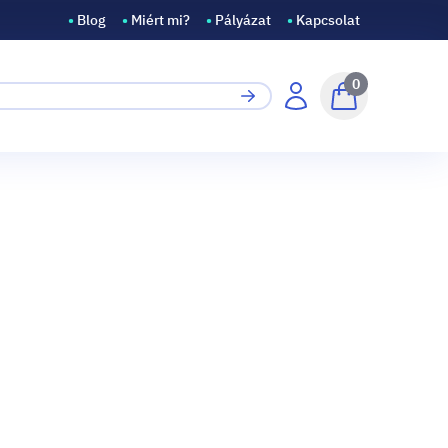
•
Blog
•
Miért mi?
•
Pályázat
•
Kapcsolat
0