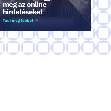
meg az online
hirdetéseket
Tudj meg többet