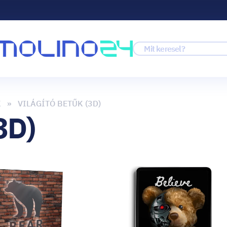
K
VILÁGÍTÓ BETŰK (3D)
3D)