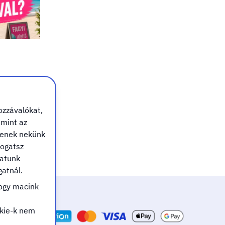
ozzávalókat,
 mint az
ítenek nekünk
togatsz
hatunk
atnál.
hogy macink
kie-k nem