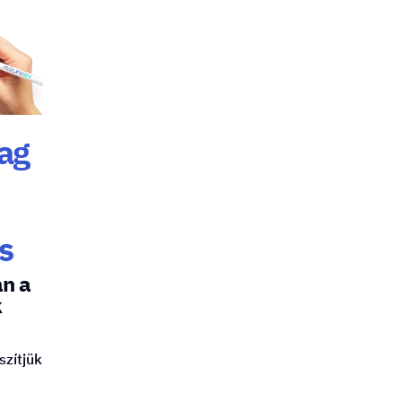
yag
s
an a
k
szítjük