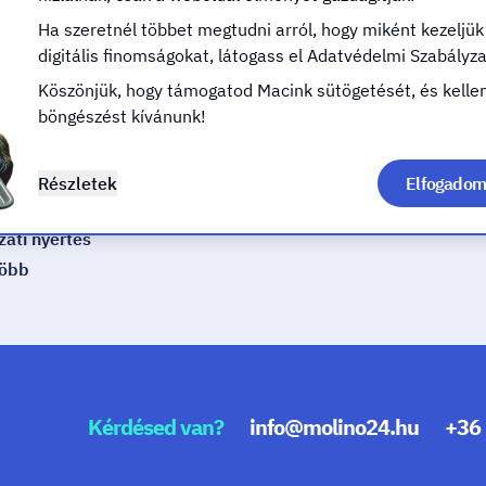
tásra
Roll-up
Ha szeretnél többet megtudni arról, hogy miként kezeljük
digitális finomságokat, látogass el Adatvédelmi Szabályz
nyboltba
Sajtófal
glátás
Plasztikus betű
Köszönjük, hogy támogatod Macink sütögetését, és kell
böngészést kívánunk!
lkozás
Táblák
 Vállalkozás
Még több
melő
Részletek
Elfogadom 
űves
zati nyertes
több
Kérdésed van?
info@molino24.hu
+36