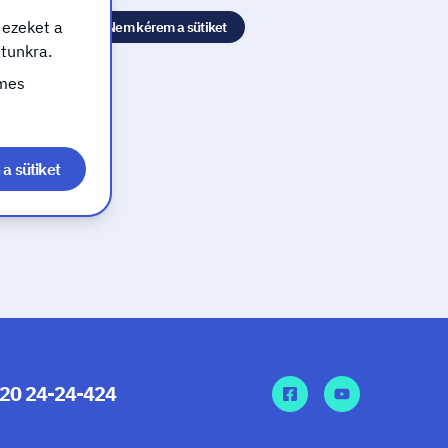
 ezeket a
Nem kérem a sütiket
atunkra.
emes
a sütiket
 20 24-24-424