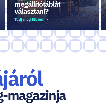
megállítótáblát
választani?
Tudj meg többet
járól
g-magazinja