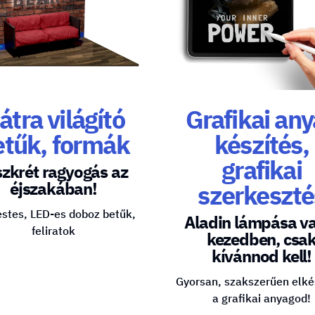
átra világító
Grafikai an
etűk, formák
készítés,
grafikai
szkrét ragyogás az
éjszakában!
szerkeszté
stes, LED-es doboz betűk,
Aladin lámpása v
feliratok
kezedben, csa
kívánnod kell!
Gyorsan, szakszerűen elké
a grafikai anyagod!