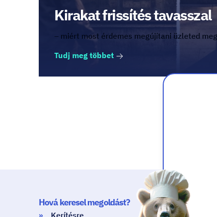
Kirakat frissítés tavasszal
– miért most érdemes megújítani üzleted meg
Tudj meg többet
Hová keresel megoldást?
Milyen c
Kerítésre
Válas