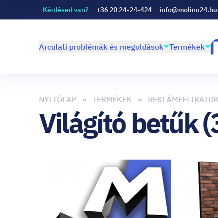
Kérdésed van?
+36 20 24-24-424
info@molino24.hu
Arculati problémák és megoldások
Termékek
NYITÓLAP
TERMÉKEK
REKLÁMFELIRATO
Világító betűk (