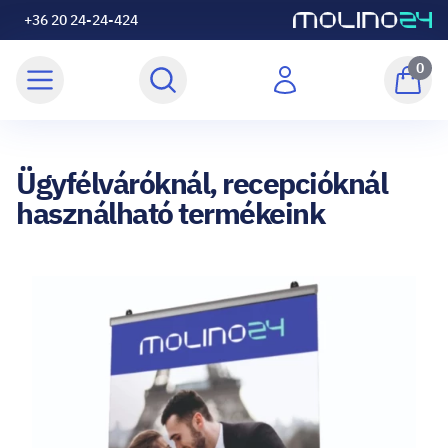
+36 20 24-24-424
0
Ügyfélváróknál, recepcióknál
használható termékeink