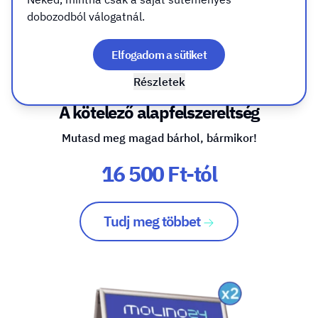
dobozodból válogatnál.
Elfogadom a sütiket
Roll up - Standard
Részletek
A kötelező alapfelszereltség
Mutasd meg magad bárhol, bármikor!
16 500 Ft-tól
Tudj meg többet