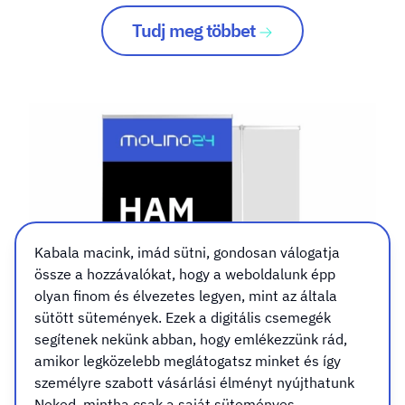
Tudj meg többet
Kabala macink, imád sütni, gondosan válogatja
össze a hozzávalókat, hogy a weboldalunk épp
olyan finom és élvezetes legyen, mint az általa
sütött sütemények. Ezek a digitális csemegék
segítenek nekünk abban, hogy emlékezzünk rád,
amikor legközelebb meglátogatsz minket és így
személyre szabott vásárlási élményt nyújthatunk
Neked, mintha csak a saját süteményes