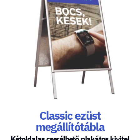
Classic ezüst
megállítótábla
Kétoldalas cserélhető plakátos kivitel