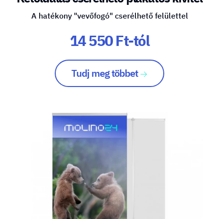
A hatékony "vevőfogó" cserélhető felülettel
14 550 Ft-tól
Tudj meg többet