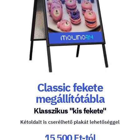
Classic fekete
megállítótábla
Klasszikus "kis fekete"
Kétoldalt is cserélhető plakát lehetőséggel
15 500 Ft-tól