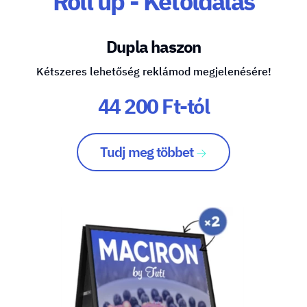
Roll up - Kétoldalas
Dupla haszon
Kétszeres lehetőség reklámod megjelenésére!
44 200 Ft-tól
Tudj meg többet