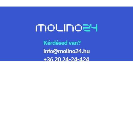
Kérdésed van?
info@molino24.hu
+36 20 24-24-424
© Copyright 2023 Pezsgő Party Kft. Minden jog
fenntartva!
ÁSZF és felhasználási feltételek