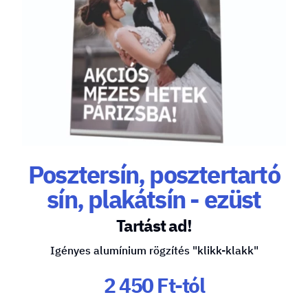
Posztersín, posztertartó
sín, plakátsín - ezüst
Tartást ad!
Igényes alumínium rögzítés "klikk-klakk"
2 450 Ft-tól