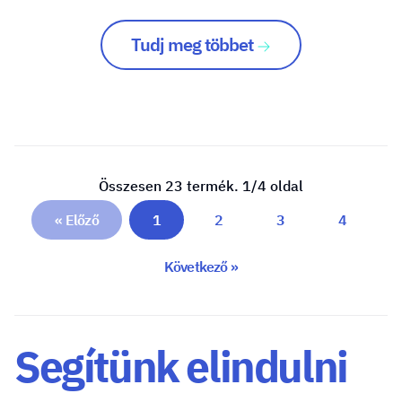
Tudj meg többet
Összesen 23 termék. 1/4 oldal
« Előző
1
2
3
4
Következő »
Segítünk elindulni