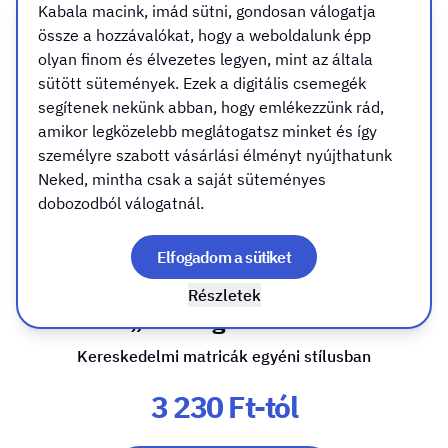
Kabala macink, imád sütni, gondosan válogatja
össze a hozzávalókat, hogy a weboldalunk épp
olyan finom és élvezetes legyen, mint az általa
sütött sütemények. Ezek a digitális csemegék
segítenek nekünk abban, hogy emlékezzünk rád,
amikor legközelebb meglátogatsz minket és így
személyre szabott vásárlási élményt nyújthatunk
Neked, mintha csak a saját süteményes
dobozodból válogatnál.
Termék matrica
Elfogadom a sütiket
Részletek
A „ruha” igenis számít
Kereskedelmi matricák egyéni stílusban
3 230 Ft-tól