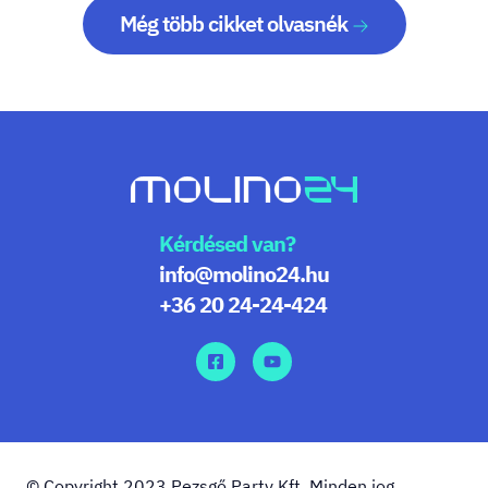
Még több cikket olvasnék
Kérdésed van?
info@molino24.hu
+36 20 24-24-424
© Copyright 2023 Pezsgő Party Kft. Minden jog