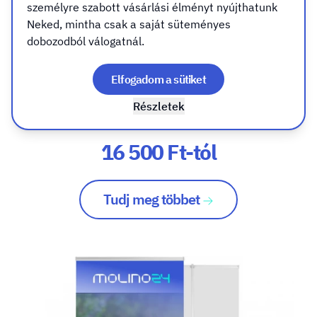
személyre szabott vásárlási élményt nyújthatunk
Neked, mintha csak a saját süteményes
Roll up - Standard
dobozodból válogatnál.
Elfogadom a sütiket
A kötelező alapfelszereltség
Részletek
Mutasd meg magad bárhol, bármikor!
16 500 Ft-tól
Tudj meg többet