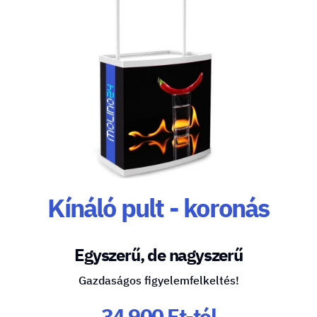
Kínáló pult - koronás
Egyszerű, de nagyszerű
Gazdaságos figyelemfelkeltés!
34 900 Ft-tól