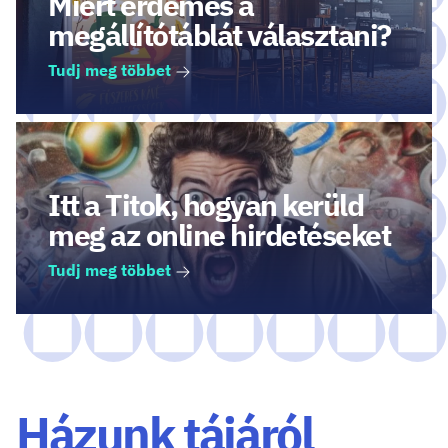
Miért érdemes a
megállítótáblát választani?
Tudj meg többet
Itt a Titok, hogyan kerüld
meg az online hirdetéseket
Tudj meg többet
Házunk tájáról