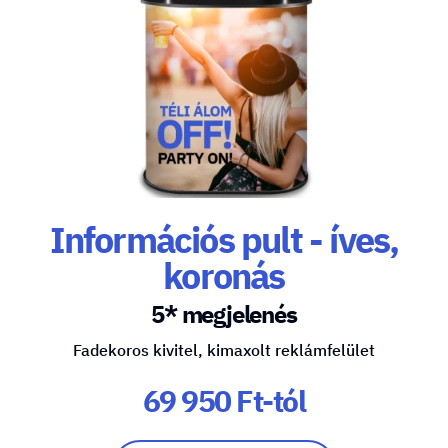
Információs pult - íves,
koronás
5* megjelenés
Fadekoros kivitel, kimaxolt reklámfelület
69 950 Ft-tól