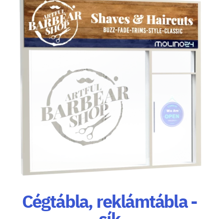
Cégtábla, reklámtábla -
sík