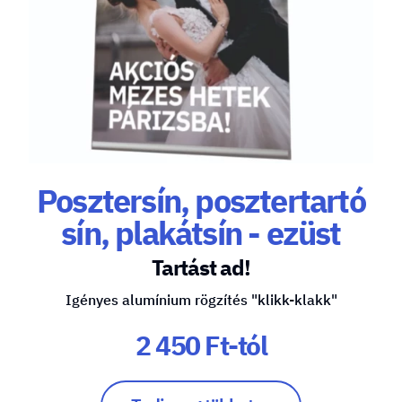
Posztersín, posztertartó
sín, plakátsín - ezüst
Tartást ad!
Igényes alumínium rögzítés "klikk-klakk"
2 450 Ft-tól