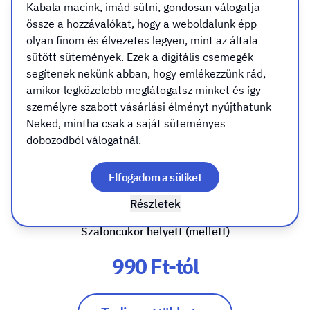
Kabala macink, imád sütni, gondosan válogatja
össze a hozzávalókat, hogy a weboldalunk épp
olyan finom és élvezetes legyen, mint az általa
sütött sütemények. Ezek a digitális csemegék
segítenek nekünk abban, hogy emlékezzünk rád,
amikor legközelebb meglátogatsz minket és így
személyre szabott vásárlási élményt nyújthatunk
Neked, mintha csak a saját süteményes
dobozodból válogatnál.
Gömbhatású gravírozott
karácsonyfa dísz
Elfogadom a sütiket
Egyedi gravírozással
Részletek
Szaloncukor helyett (mellett)
990 Ft-tól