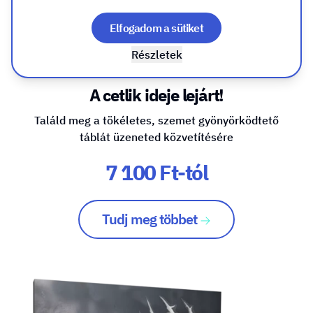
Elfogadom a sütiket
Cégtábla, reklámtábla -
Részletek
sík
A cetlik ideje lejárt!
Találd meg a tökéletes, szemet gyönyörködtető
táblát üzeneted közvetítésére
7 100 Ft-tól
Tudj meg többet