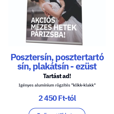
Posztersín, posztertartó
sín, plakátsín - ezüst
Tartást ad!
Igényes alumínium rögzítés "klikk-klakk"
2 450 Ft-tól