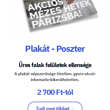
Plakát - Poszter
Üres falak felületek ellensége
A plakát népszerűsége töretlen: gyors-olcsó-
informatív-kikerülhetetlen.
2 700 Ft-tól
Tudj meg többet