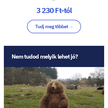
3 230 Ft-tól
Tudj meg többet
Nem tudod melyik lehet jó?