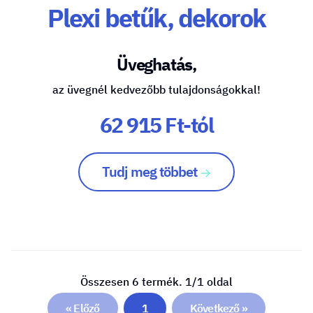
Plexi betűk, dekorok
Üveghatás,
az üvegnél kedvezőbb tulajdonságokkal!
62 915 Ft-tól
Tudj meg többet
Összesen 6 termék. 1/1 oldal
« Előző
1
Következő »