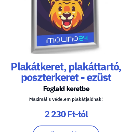
Plakátkeret, plakáttartó,
poszterkeret - ezüst
Foglald keretbe
Maximális védelem plakátjaidnak!
2 230 Ft-tól