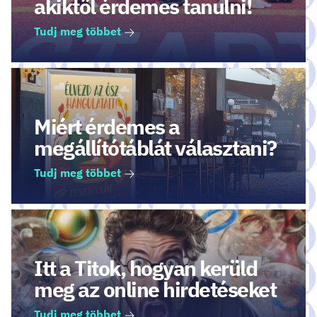
akiktől érdemes tanulni!
Tudj meg többet
Miért érdemes a
megállítótáblát választani?
Tudj meg többet
Itt a Titok, hogyan kerüld
meg az online hirdetéseket
Tudj meg többet