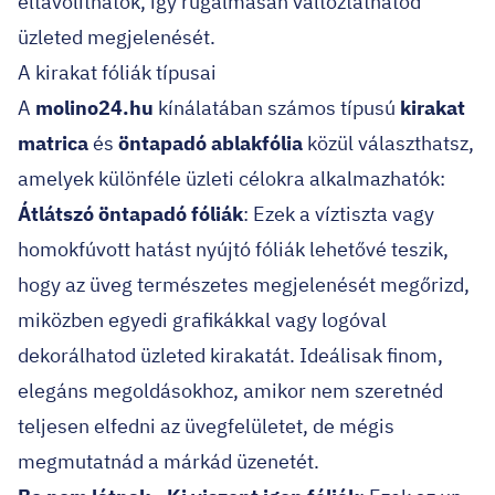
eltávolíthatók, így rugalmasan változtathatod
üzleted megjelenését.
A kirakat fóliák típusai
A
molino24.hu
kínálatában számos típusú
kirakat
matrica
és
öntapadó ablakfólia
közül választhatsz,
amelyek különféle üzleti célokra alkalmazhatók:
Átlátszó öntapadó fóliák
: Ezek a víztiszta vagy
homokfúvott hatást nyújtó fóliák lehetővé teszik,
hogy az üveg természetes megjelenését megőrizd,
miközben egyedi grafikákkal vagy logóval
dekorálhatod üzleted kirakatát. Ideálisak finom,
elegáns megoldásokhoz, amikor nem szeretnéd
teljesen elfedni az üvegfelületet, de mégis
megmutatnád a márkád üzenetét.