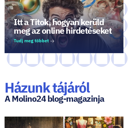
Itt a Titok, hogyan kerüld
meg az online hirdetéseket
Tudj meg többet
Házunk tájáról
A Molino24 blog-magazinja