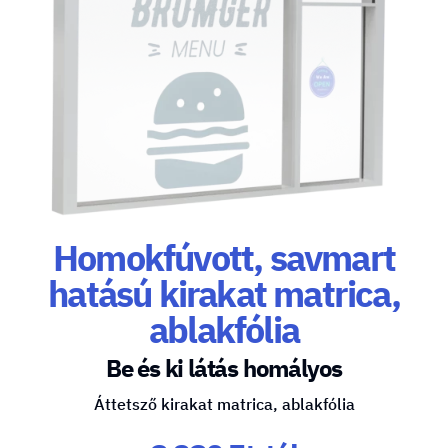
Homokfúvott, savmart
hatású kirakat matrica,
ablakfólia
Be és ki látás homályos
Áttetsző kirakat matrica, ablakfólia