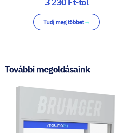
3 230 Ft-tól
Tudj meg többet
További megoldásaink