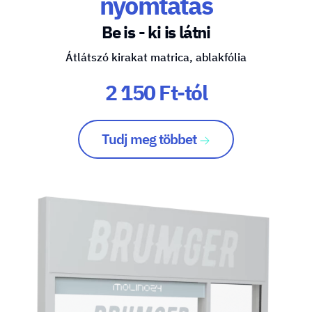
nyomtatás
Be is - ki is látni
Átlátszó kirakat matrica, ablakfólia
2 150 Ft-tól
Tudj meg többet