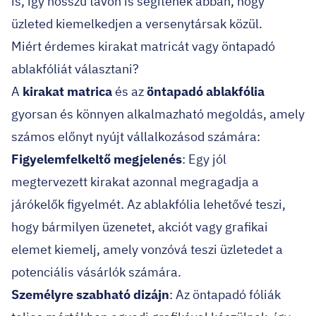
is, így hosszú távon is segítenek abban, hogy
üzleted kiemelkedjen a versenytársak közül.
Miért érdemes kirakat matricát vagy öntapadó
ablakfóliát választani?
A
kirakat matrica
és az
öntapadó ablakfólia
gyorsan és könnyen alkalmazható megoldás, amely
számos előnyt nyújt vállalkozásod számára:
Figyelemfelkeltő megjelenés
: Egy jól
megtervezett kirakat azonnal megragadja a
járókelők figyelmét. Az ablakfólia lehetővé teszi,
hogy bármilyen üzenetet, akciót vagy grafikai
elemet kiemelj, amely vonzóvá teszi üzletedet a
potenciális vásárlók számára.
Személyre szabható dizájn
: Az öntapadó fóliák