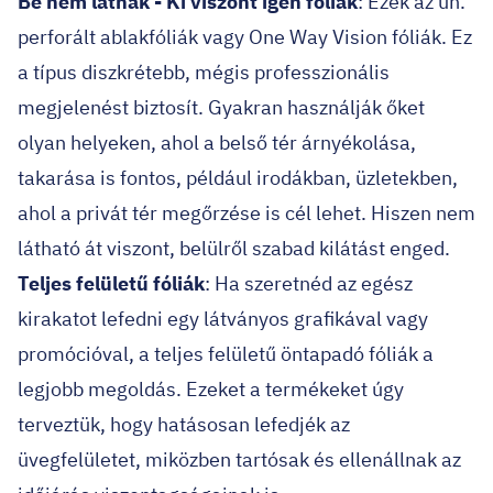
Be nem látnak - Ki viszont igen fóliák
: Ezek az un.
perforált ablakfóliák vagy One Way Vision fóliák. Ez
a típus diszkrétebb, mégis professzionális
megjelenést biztosít. Gyakran használják őket
olyan helyeken, ahol a belső tér árnyékolása,
takarása is fontos, például irodákban, üzletekben,
ahol a privát tér megőrzése is cél lehet. Hiszen nem
látható át viszont, belülről szabad kilátást enged.
Teljes felületű fóliák
: Ha szeretnéd az egész
kirakatot lefedni egy látványos grafikával vagy
promócióval, a teljes felületű öntapadó fóliák a
legjobb megoldás. Ezeket a termékeket úgy
terveztük, hogy hatásosan lefedjék az
üvegfelületet, miközben tartósak és ellenállnak az