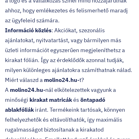
a logó és a vállalkozás színei mind hozzájárulnak
ahhoz, hogy emlékezetes és felismerhető maradj
az ügyfeleid számára.
Információ közlés
: Akciókat, szezonális
ajánlatokat, nyitvatartást, vagy bármilyen más
üzleti információt egyszerűen megjeleníthetsz a
kirakat fólián. Így az érdeklődők azonnal tudják,
milyen különleges ajánlatokra számíthatnak nálad.
Miért válaszd a
molino24.hu
-t?
A
molino24.hu
-nál elkötelezettek vagyunk a
minőségi
kirakat matricák
és
öntapadó
ablakfóliák
iránt. Termékeink tartósak, könnyen
felhelyezhetők és eltávolíthatók, így maximális
rugalmasságot biztosítanak a kirakatod