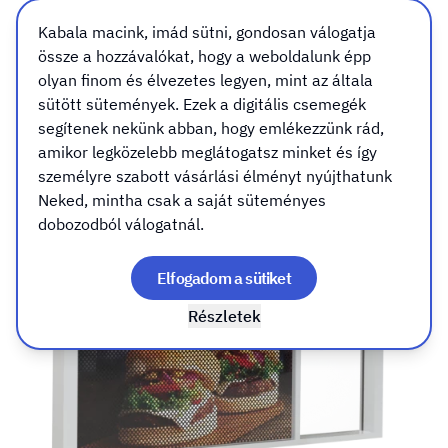
Tudj meg többet
Kabala macink, imád sütni, gondosan válogatja
össze a hozzávalókat, hogy a weboldalunk épp
olyan finom és élvezetes legyen, mint az általa
sütött sütemények. Ezek a digitális csemegék
segítenek nekünk abban, hogy emlékezzünk rád,
amikor legközelebb meglátogatsz minket és így
személyre szabott vásárlási élményt nyújthatunk
Neked, mintha csak a saját süteményes
dobozodból válogatnál.
Elfogadom a sütiket
Részletek