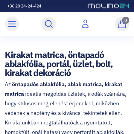
+36 20 24-24-424
0
Kirakat matrica, öntapadó
ablakfólia, portál, üzlet, bolt,
kirakat dekoráció
Az
öntapadós ablakfólia, ablak matrica, kirakat
matrica
ideális megoldás üzletek, irodák számára,
hogy stílusos megjelenést érjenek el, miközben
védenek a napfény és a kíváncsi tekintetek ellen.
Kínálatunkban megtalálhatóak a nyomtatott,
homokfújt, opál hatású vagy perforált ablakfóliák,