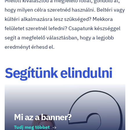
Mielőtt kiválasztod a megfelelő fóliát, gondold át,
hogy milyen célra szeretnéd használni. Beltéri vagy
kültéri alkalmazásra lesz szükséged? Mekkora
felületet szeretnél lefedni? Csapatunk készséggel
segít a megfelelő választásban, hogy a legjobb
eredményt érhesd el.
Segítünk elindulni
Mi az a banner?
Tudj meg többet