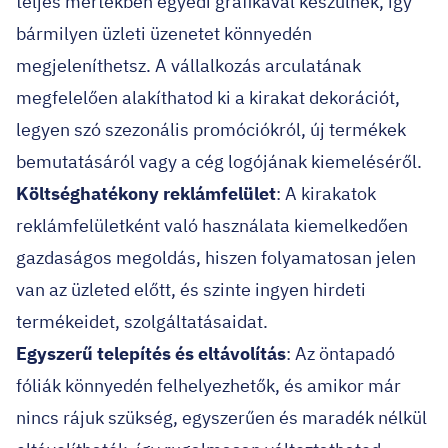
teljes mértékben egyedi grafikával készülnek, így
bármilyen üzleti üzenetet könnyedén
megjeleníthetsz. A vállalkozás arculatának
megfelelően alakíthatod ki a kirakat dekorációt,
legyen szó szezonális promóciókról, új termékek
bemutatásáról vagy a cég logójának kiemeléséről.
Költséghatékony reklámfelület
: A kirakatok
reklámfelületként való használata kiemelkedően
gazdaságos megoldás, hiszen folyamatosan jelen
van az üzleted előtt, és szinte ingyen hirdeti
termékeidet, szolgáltatásaidat.
Egyszerű telepítés és eltávolítás
: Az öntapadó
fóliák könnyedén felhelyezhetők, és amikor már
nincs rájuk szükség, egyszerűen és maradék nélkül