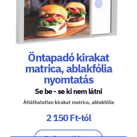
Öntapadó kirakat
matrica, ablakfólia
nyomtatás
Se be - se ki nem látni
Átláthatatlan kirakat matrica, ablakfólia
2 150 Ft-tól