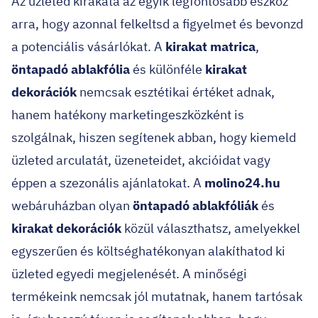
Az üzleted kirakata az egyik legfontosabb eszköz
arra, hogy azonnal felkeltsd a figyelmet és bevonzd
a potenciális vásárlókat. A
kirakat matrica
,
öntapadó ablakfólia
és különféle
kirakat
dekorációk
nemcsak esztétikai értéket adnak,
hanem hatékony marketingeszközként is
szolgálnak, hiszen segítenek abban, hogy kiemeld
üzleted arculatát, üzeneteidet, akcióidat vagy
éppen a szezonális ajánlatokat. A
molino24.hu
webáruházban olyan
öntapadó ablakfóliák
és
kirakat dekorációk
közül választhatsz, amelyekkel
egyszerűen és költséghatékonyan alakíthatod ki
üzleted egyedi megjelenését. A minőségi
termékeink nemcsak jól mutatnak, hanem tartósak