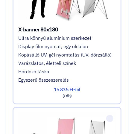
X-banner 80x180
Ultra könnyű alumínium szerkezet
Display film nyomat, egy oldalon
Kopásálló UV-gél nyomtatás (UV, dörzsálló)
Varázslatos, életteli színek
Hordozó táska
Egyszerű összeszerelés
15 835 Ft-tól
(/ db)