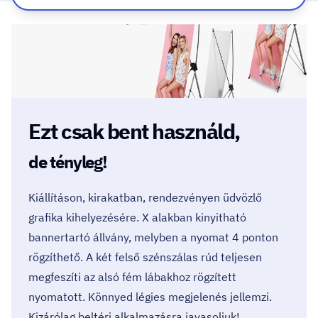
Ezt csak bent használd,
de tényleg!
Kiállításon, kirakatban, rendezvényen üdvözlő
grafika kihelyezésére. X alakban kinyitható
bannertartó állvány, melyben a nyomat 4 ponton
rögzíthető. A két felső szénszálas rúd teljesen
megfeszíti az alsó fém lábakhoz rögzített
nyomatott. Könnyed légies megjelenés jellemzi.
Kizárólag beltéri alkalmazásra javasoljuk!