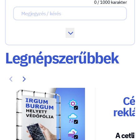
0 / 1000 karakter
Legnépszerűbbek
Cég
reklá
A cetlik 