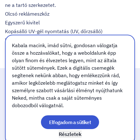
ne a tartó szerkezetet.
Olcsó reklámeszköz
Egyszerű kivitel
Kopásálló UV-gél nyomtatás (UV, dörzsálló)
Varázslatos, életteli színek
Kabala macink, imád sütni, gondosan válogatja
Beltéri használatra
össze a hozzávalókat, hogy a weboldalunk épp
olyan finom és élvezetes legyen, mint az általa
sütött sütemények. Ezek a digitális csemegék
segítenek nekünk abban, hogy emlékezzünk rád,
Felelősséggel dolgozunk
amikor legközelebb meglátogatsz minket és így
személyre szabott vásárlási élményt nyújthatunk
Neked, mintha csak a saját süteményes
Gyors, minőségi kivitelezéssel
dobozodból válogatnál.
Elfogadom a sütiket
Mindent a mosolyodért!
Részletek