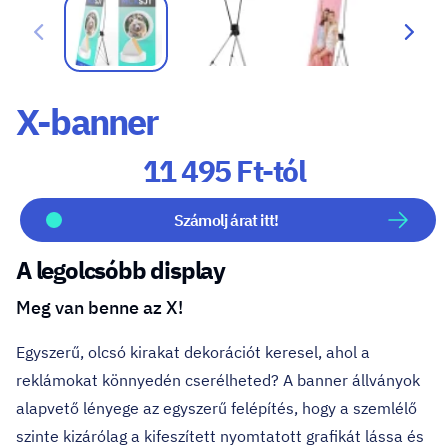
X-banner
11 495 Ft-tól
Számolj árat itt!
A legolcsóbb display
Meg van benne az X!
Egyszerű, olcsó kirakat dekorációt keresel, ahol a
reklámokat könnyedén cserélheted? A banner állványok
alapvető lényege az egyszerű felépítés, hogy a szemlélő
szinte kizárólag a kifeszített nyomtatott grafikát lássa és