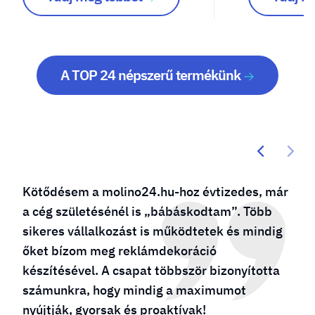
A TOP 24 népszerű termékünk
Kötődésem a molino24.hu-hoz évtizedes, már
a cég születésénél is „bábáskodtam”. Több
sikeres vállalkozást is működtetek és mindig
őket bízom meg reklámdekoráció
készítésével. A csapat többször bizonyította
számunkra, hogy mindig a maximumot
nyújtják, gyorsak és proaktívak!