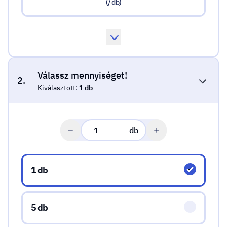
(/ db)
Válassz mennyiséget!
2.
Kiválasztott:
1 db
db
Válassz mennyiséget!
1 db
5 db