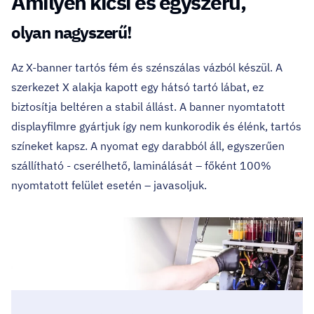
Amilyen kicsi és egyszerű,
olyan nagyszerű!
Az X-banner tartós fém és szénszálas vázból készül. A
szerkezet X alakja kapott egy hátsó tartó lábat, ez
biztosítja beltéren a stabil állást. A banner nyomtatott
displayfilmre gyártjuk így nem kunkorodik és élénk, tartós
színeket kapsz. A nyomat egy darabból áll, egyszerűen
szállítható - cserélhető, laminálását – főként 100%
nyomtatott felület esetén – javasoljuk.