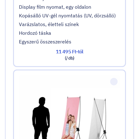
Display film nyomat, egy oldalon
Kopásálló UV-gél nyomtatás (UV, dörzsálló)
Varázslatos, életteli színek
Hordozó táska
Egyszerű összeszerelés
11 495 Ft-tól
(/ db)