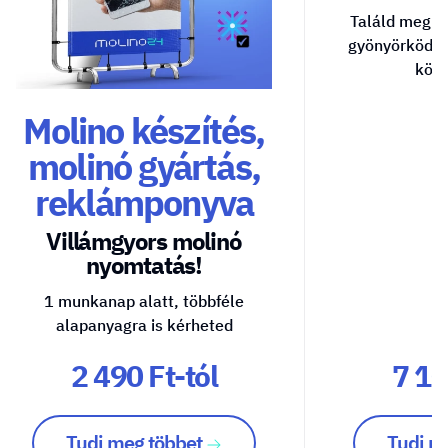
Találd meg a
gyönyörködte
közv
Molino készítés,
molinó gyártás,
reklámponyva
Villámgyors molinó
nyomtatás!
1 munkanap alatt, többféle
alapanyagra is kérheted
2 490 Ft-tól
7 10
Tudj meg többet
Tudj m