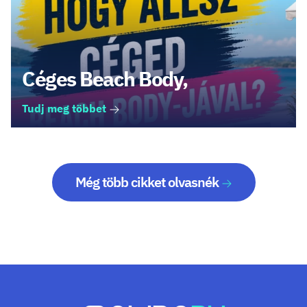
Céges Beach Body,
Tudj meg többet
Még több cikket olvasnék