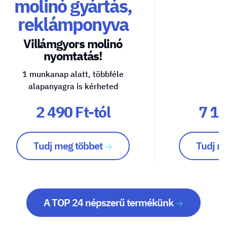
molinó gyártás,
reklámponyva
Villámgyors molinó
nyomtatás!
1 munkanap alatt, többféle
alapanyagra is kérheted
2 490 Ft-tól
7 10
Tudj meg többet
Tudj m
A TOP 24 népszerű termékünk