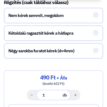
Rögzítés (csak táblához válassz)
Nem kérek semmit, megoldom
Kétoldalú ragasztót kérek a hátlapra
Négy sarokba furatot kérek (d=4mm)
490 Ft
+ Áfa
(bruttó 622 Ft)
db