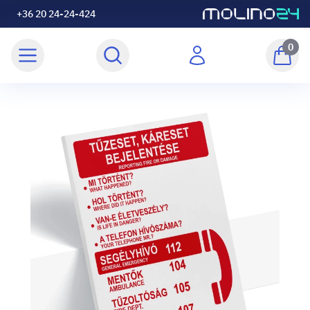
+36 20 24-24-424
0