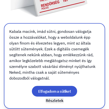
Tűzeset, káreset
Kabala macink, imád sütni, gondosan válogatja
bejelentése, segélyhívó
össze a hozzávalókat, hogy a weboldalunk épp
olyan finom és élvezetes legyen, mint az általa
tábla, matrica
sütött sütemények. Ezek a digitális csemegék
segítenek nekünk abban, hogy emlékezzünk rád,
Kivitel
Rögzítés (csak táblához válassz)
amikor legközelebb meglátogatsz minket és így
Kivitel
személyre szabott vásárlási élményt nyújthatunk
Neked, mintha csak a saját süteményes
Öntapadó kivitel
dobozodból válogatnál.
Elfogadom a sütiket
PVC tábla 4mm (+/- 1mm)
Részletek