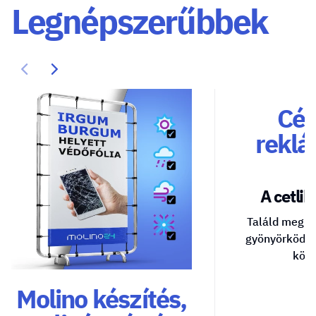
Legnépszerűbbek
Cég
reklá
A cetlik 
Találd meg a
gyönyörködte
közv
Molino készítés,