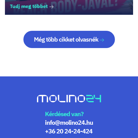
Tudj meg többet
Még több cikket olvasnék
Kérdésed van?
info@molino24.hu
+36 20 24-24-424