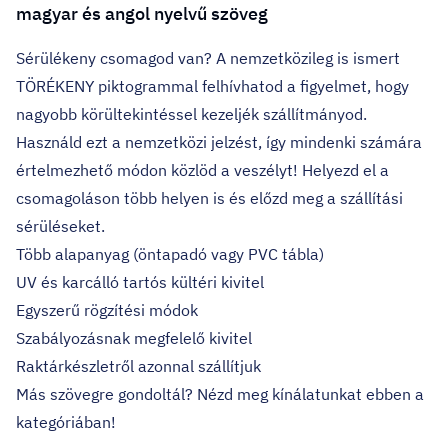
magyar és angol nyelvű szöveg
Sérülékeny csomagod van? A nemzetközileg is ismert
TÖRÉKENY piktogrammal felhívhatod a figyelmet, hogy
nagyobb körültekintéssel kezeljék szállítmányod.
Használd ezt a nemzetközi jelzést, így mindenki számára
értelmezhető módon közlöd a veszélyt! Helyezd el a
csomagoláson több helyen is és előzd meg a szállítási
sérüléseket.
Több alapanyag (öntapadó vagy PVC tábla)
UV és karcálló tartós kültéri kivitel
Egyszerű rögzítési módok
Szabályozásnak megfelelő kivitel
Raktárkészletről azonnal szállítjuk
Más szövegre gondoltál? Nézd meg kínálatunkat ebben a
kategóriában!