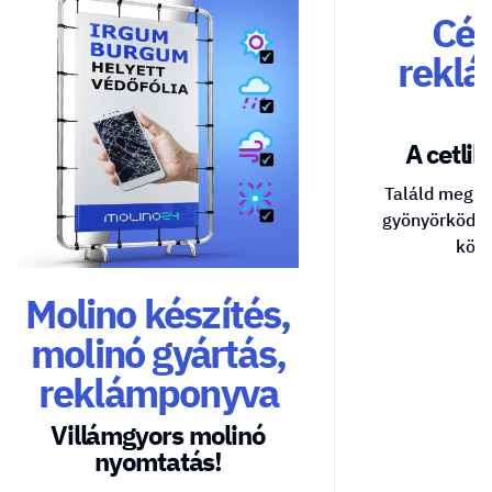
Cég
reklá
A cetlik 
Találd meg a
gyönyörködte
közv
Molino készítés,
molinó gyártás,
reklámponyva
Villámgyors molinó
nyomtatás!