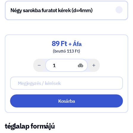
Négy sarokba furatot kérek (d=4mm)
89 Ft
+ Áfa
(bruttó 113 Ft)
db
Kosárba
téglalap formájú