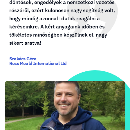
döntések, engedélyek a nemzetközi vezetés
részéről, ezért különösen nagy segítség volt,
hogy mindig azonnal tdutok reagálni a
kéréseinkre. A kért anyagaink időben és
tökéletes minőségben készülnek el, nagy
sikert aratva!
Szakács Géza
Ross Mould International Ltd