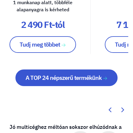
1 munkanap alatt, többféle
alapanyagra is kérheted
2 490 Ft-tól
7 10
Tudj meg többet
Tudj m
A TOP 24 népszerű termékünk
Jó multicéghez méltóan sokszor elhúzódnak a