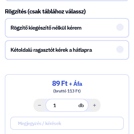
Rögzítés (csak táblához válassz)
Rögzítő kiegészítő nélkül kérem
Kétoldalú ragasztót kérek a hátlapra
89 Ft
+ Áfa
(bruttó 113 Ft)
db