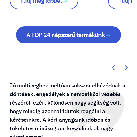
Tudj meg többet
Tudj m
A TOP 24 népszerű termékünk
Jó multicéghez méltóan sokszor elhúzódnak a
döntések, engedélyek a nemzetközi vezetés
részéről, ezért különösen nagy segítség volt,
hogy mindig azonnal tdutok reagálni a
kéréseinkre. A kért anyagaink időben és
tökéletes minőségben készülnek el, nagy
sikert aratva!