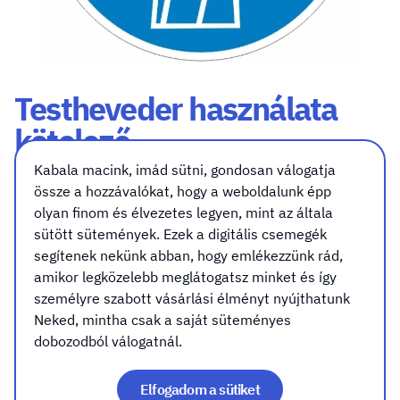
Testheveder használata
kötelező
Kabala macink, imád sütni, gondosan válogatja
Méret (átmérő)
Kivitel
Rögzítés (csak táblához válassz)
össze a hozzávalókat, hogy a weboldalunk épp
Méret (átmérő) - 2/1998. (I.16) MüM rendelet
olyan finom és élvezetes legyen, mint az általa
szerint
sütött sütemények. Ezek a digitális csemegék
segítenek nekünk abban, hogy emlékezzünk rád,
5cm
amikor legközelebb meglátogatsz minket és így
személyre szabott vásárlási élményt nyújthatunk
Neked, mintha csak a saját süteményes
10cm
dobozodból válogatnál.
Elfogadom a sütiket