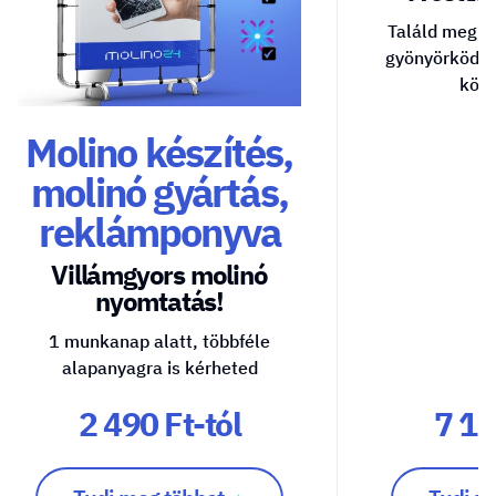
Találd meg a
gyönyörködte
közv
Molino készítés,
molinó gyártás,
reklámponyva
Villámgyors molinó
nyomtatás!
1 munkanap alatt, többféle
alapanyagra is kérheted
2 490 Ft-tól
7 10