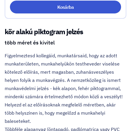
Kosárba
kör alakú piktogram jelzés
több méret és kivitel
Figyelmeztesd kollegáid, munkatársaid, hogy az adott
munkaterületen, munkahelyükön testheveder viselése
kötelező előírás, mert magasban, zuhanásveszélyes
helyen folyik a munkavégzés. A nemzetközileg is ismert
munkavédelmi jelzés - kék alapon, fehér piktogrammal,
mindenki számára értelmezhető módon közli a veszélyt!
Helyezd el az előírásoknak megfelelő méretben, akár
több helyszínen is, hogy megelőzd a munkahelyi
baleseteket.
Többféle alapanyag (öntapadó, padlómatrica vagy PVC