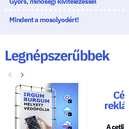
Gyors, minőségi kivitelezéssel
Mindent a mosolyodért!
Legnépszerűbbek
Cég
reklá
A cetlik 