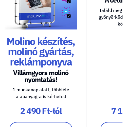
A cetlik 
Találd meg a
gyönyörködte
közv
Molino készítés,
molinó gyártás,
reklámponyva
Villámgyors molinó
nyomtatás!
1 munkanap alatt, többféle
alapanyagra is kérheted
2 490 Ft-tól
7 10