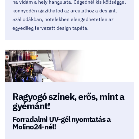
ha vidám a hely hangulata. Cégednél kis költséggel
könnyedén igazíthatod az arculathoz a designt.
Szállodákban, hotelekben elengedhetetlen az
egyedileg tervezett design tapéta.
Ragyogó színek, erős, mint a
gyémánt!
Forradalmi UV-gél nyomtatás a
Molino24-nél!