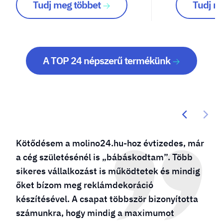
Tudj meg többet
Tudj m
A TOP 24 népszerű termékünk
Kötődésem a molino24.hu-hoz évtizedes, már
a cég születésénél is „bábáskodtam”. Több
sikeres vállalkozást is működtetek és mindig
őket bízom meg reklámdekoráció
készítésével. A csapat többször bizonyította
számunkra, hogy mindig a maximumot