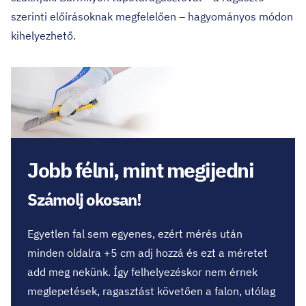
szerinti előírásoknak megfelelően – hagyományos módon
kihelyezhető.
Jobb félni, mint megijedni
Számolj okosan!
Egyetlen fal sem egyenes, ezért mérés után
minden oldalra +5 cm adj hozzá és ezt a méretet
add meg nekünk. Így felhelyezéskor nem érnek
meglepetések, ragasztást követően a falon, utólag