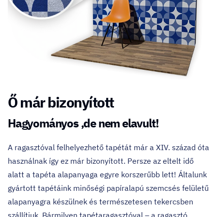
Ő már bizonyított
Hagyományos ,de nem elavult!
A ragasztóval felhelyezhető tapétát már a XIV. század óta
használnak így ez már bizonyított. Persze az eltelt idő
alatt a tapéta alapanyaga egyre korszerűbb lett! Általunk
gyártott tapétáink minőségi papíralapú szemcsés felületű
alapanyagra készülnek és természetesen tekercsben
szállítjuk. Bármilyen tapétaragasztóval – a ragasztó