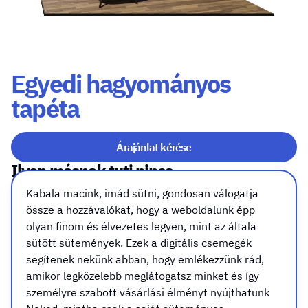
Egyedi hagyományos
tapéta
Árajánlat kérése
Ilyen másnak tuti nincs
Kabala macink, imád sütni, gondosan válogatja
Hagyományos, tapétaragasztóval felhelyezhető
össze a hozzávalókat, hogy a weboldalunk épp
tapéta
olyan finom és élvezetes legyen, mint az általa
sütött sütemények. Ezek a digitális csemegék
Találd ki otthonodhoz, céged arculatához leginkább
segítenek nekünk abban, hogy emlékezzünk rád,
passzoló tapétát. Akár saját fotóddal is dekorálhatsz
amikor legközelebb meglátogatsz minket és így
falat, ajtót vagy akár bútort is. Nem keletkezik kifizetett
személyre szabott vásárlási élményt nyújthatunk
felesleged, mert csak annyit gyártunk, amennyire