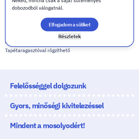
Neked, mintha csak a saját süteményes
szükséged van. Sőt, ha évek múltán egy-egy sérült részt
dobozodból válogatnál.
cserélned kell mi nem mondjuk, hogy ez “már elfogyott”,
“nem kapható”! Csak újranyomjuk és kész!
Elfogadom a sütiket
Bármilyen minta fotó kérhető
Részletek
Nincs felesleg
Tapétaragasztóval rögzíthető
Felelősséggel dolgozunk
Gyors, minőségi kivitelezéssel
Mindent a mosolyodért!