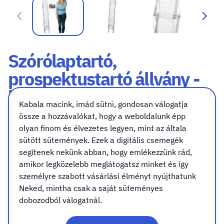
Szórólaptartó,
prospektustartó állvány -
"C" típus
Kabala macink, imád sütni, gondosan válogatja
össze a hozzávalókat, hogy a weboldalunk épp
olyan finom és élvezetes legyen, mint az általa
42 845 Ft
+ Áfa
sütött sütemények. Ezek a digitális csemegék
(bruttó 54 413 Ft)
segítenek nekünk abban, hogy emlékezzünk rád,
amikor legközelebb meglátogatsz minket és így
db
személyre szabott vásárlási élményt nyújthatunk
Neked, mintha csak a saját süteményes
dobozodból válogatnál.