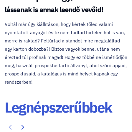
lássanak is annak leendő vevőid!
Voltál már úgy kiállításon, hogy kértek tőled valami
nyomtatott anyagot és te nem tudtad hirtelen hol is van,
merre is raktad? Feltúrtad a standot mire megtaláltad
egy karton dobozba?! Biztos vagyok benne, utána nem
érezted túl profinak magad! Hogy ez többé ne ismétlődjön
meg, használj prospektustartó állványt, ahol szórólapjaid,
prospektusaid, a katalógus is mind helyet kapnak egy
rendszerben!
Legnépszerűbbek