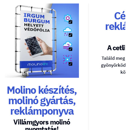
Cég
reklá
A cetlik 
Találd meg a
gyönyörködte
közv
Molino készítés,
molinó gyártás,
reklámponyva
Villámgyors molinó
nyomtatás!