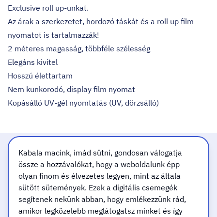
Exclusive roll up-unkat.
Az árak a szerkezetet, hordozó táskát és a roll up film
nyomatot is tartalmazzák!
2 méteres magasság, többféle szélesség
Elegáns kivitel
Hosszú élettartam
Nem kunkorodó, display film nyomat
Kopásálló UV-gél nyomtatás (UV, dörzsálló)
Kabala macink, imád sütni, gondosan válogatja
Felelősséggel dolgozunk
össze a hozzávalókat, hogy a weboldalunk épp
olyan finom és élvezetes legyen, mint az általa
Gyors, minőségi kivitelezéssel
sütött sütemények. Ezek a digitális csemegék
segítenek nekünk abban, hogy emlékezzünk rád,
amikor legközelebb meglátogatsz minket és így