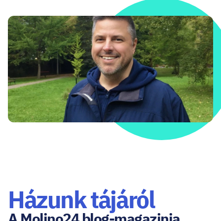
Házunk tájáról
A Molino24 blog-magazinja