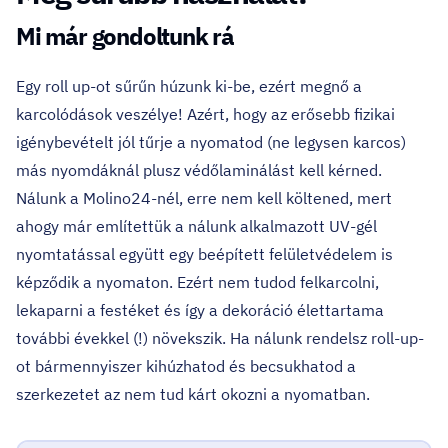
Mi már gondoltunk rá
Egy roll up-ot sűrűn húzunk ki-be, ezért megnő a
karcolódások veszélye! Azért, hogy az erősebb fizikai
igénybevételt jól tűrje a nyomatod (ne legysen karcos)
más nyomdáknál plusz védőlaminálást kell kérned.
Nálunk a Molino24-nél, erre nem kell költened, mert
ahogy már említettük a nálunk alkalmazott UV-gél
nyomtatással együtt egy beépített felületvédelem is
képződik a nyomaton. Ezért nem tudod felkarcolni,
lekaparni a festéket és így a dekoráció élettartama
további évekkel (!) növekszik. Ha nálunk rendelsz roll-up-
ot bármennyiszer kihúzhatod és becsukhatod a
szerkezetet az nem tud kárt okozni a nyomatban.