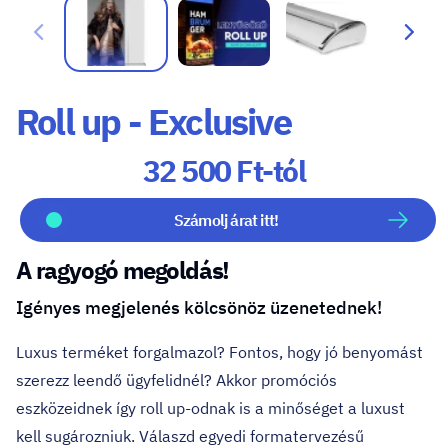
Roll up - Exclusive
32 500 Ft-tól
Számolj árat itt!
A ragyogó megoldás!
Igényes megjelenés kölcsönöz üzenetednek!
Luxus terméket forgalmazol? Fontos, hogy jó benyomást
szerezz leendő ügyfelidnél? Akkor promóciós
eszközeidnek így
roll up-odnak
is a minőséget a luxust
kell sugározniuk. Válaszd egyedi formatervezésű