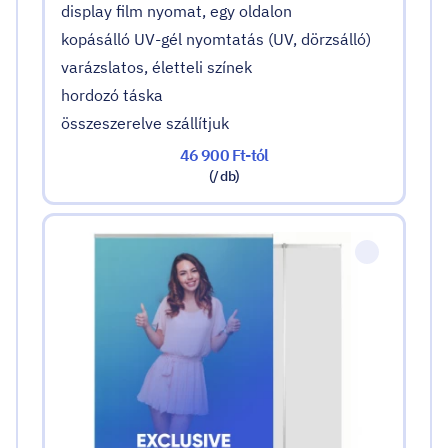
display film nyomat, egy oldalon
kopásálló UV-gél nyomtatás (UV, dörzsálló)
varázslatos, életteli színek
hordozó táska
összeszerelve szállítjuk
46 900 Ft-tól
(/ db)