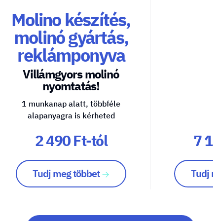
Molino készítés,
molinó gyártás,
reklámponyva
Villámgyors molinó
nyomtatás!
1 munkanap alatt, többféle
alapanyagra is kérheted
2 490 Ft-tól
7 10
Tudj meg többet
Tudj m