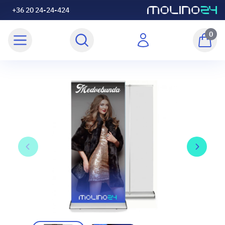
+36 20 24-24-424
0