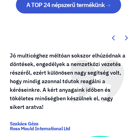
A TOP 24 népszerű termékünk
Kötődésem a molino24.hu-hoz évtizedes, már
a cég születésénél is „bábáskodtam”. Több
sikeres vállalkozást is működtetek és mindig
őket bízom meg reklámdekoráció
készítésével. A csapat többször bizonyította
számunkra, hogy mindig a maximumot
nyújtják, gyorsak és proaktívak!
Szabó Zsombor - Ügyvezető
www.grilldepot.hu