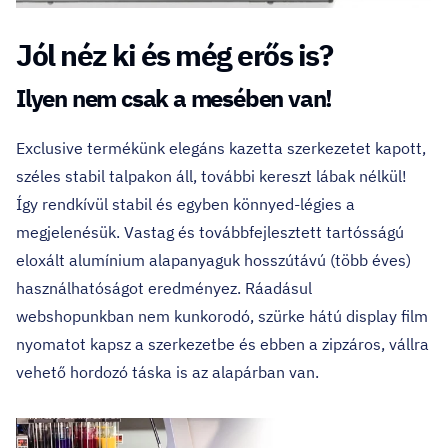
Jól néz ki és még erős is?
Ilyen nem csak a mesében van!
Exclusive termékünk elegáns kazetta szerkezetet kapott,
széles stabil talpakon áll, további kereszt lábak nélkül!
Így rendkívül stabil és egyben könnyed-légies a
megjelenésük. Vastag és továbbfejlesztett tartósságú
eloxált alumínium alapanyaguk hosszútávú (több éves)
használhatóságot eredményez. Ráadásul
webshopunkban nem kunkorodó, szürke hátú display film
nyomatot kapsz a szerkezetbe és ebben a zipzáros, vállra
vehető hordozó táska is az alapárban van.