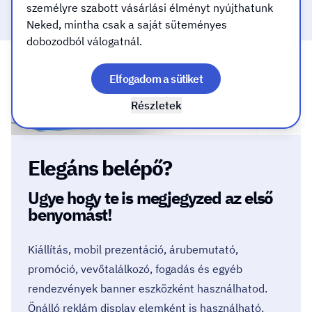
Mindent a mosolyodért!
személyre szabott vásárlási élményt nyújthatunk
Neked, mintha csak a saját süteményes
dobozodból válogatnál.
Elfogadom a sütiket
Részletek
Elegáns belépő?
Ugye hogy te is megjegyzed az első
benyomást!
Kiállítás, mobil prezentáció, árubemutató,
promóció, vevőtalálkozó, fogadás és egyéb
rendezvények banner eszközként használhatod.
Önálló reklám display elemként is használható,