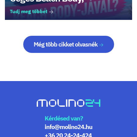
Tudj meg többet
Még több cikket olvasnék
Kérdésed van?
info@molino24.hu
+36 20 24-24-424