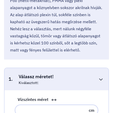
Poli (metil-metakrilát), PMMA vagy plexi
alapanyagot a köznyelvben sokszor akrilnak hívják.
Az alap átlátszó plexin túl, sokféle színben is
kapható az üvegszerű hatás megőrzése mellett.
Nehéz lesz a választás, mert nálunk négyféle
vastagság közül, tömör vagy átlátszó alapanyagot
is kérhetsz közel 100 színből, sőt a legtöbb szín,
matt vagy fényes felülettel is elérhető.
Válassz méretet!
1.
Kiválasztott:
Vízszintes méret
cm