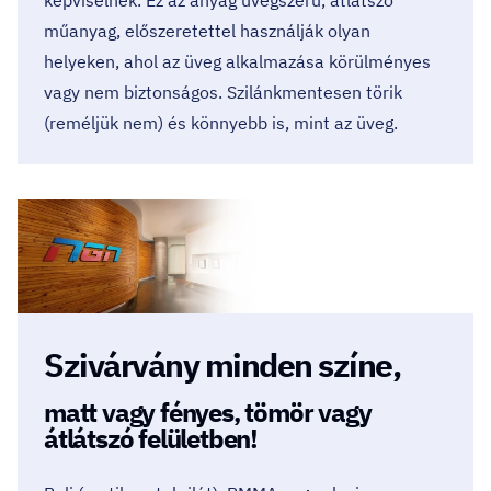
képviselnek. Ez az anyag üvegszerű, átlátszó
műanyag, előszeretettel használják olyan
helyeken, ahol az üveg alkalmazása körülményes
vagy nem biztonságos. Szilánkmentesen törik
(reméljük nem) és könnyebb is, mint az üveg.
Szivárvány minden színe,
matt vagy fényes, tömör vagy
átlátszó felületben!