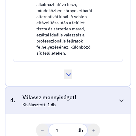
alkalmazhatóvá teszi,
mindeközben környezetbarát
alternatívát kínál. A sablon
eltávolítása után a felület
tiszta és sértetlen marad,
ezáltal ideális választás a
professzionális feliratok
felhelyezéséhez, különböző
sík felületeken.
Válassz mennyiséget!
4.
Kiválasztott:
1 db
db