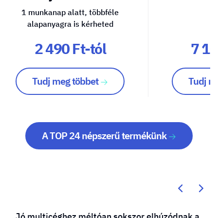
1 munkanap alatt, többféle
alapanyagra is kérheted
2 490 Ft-tól
7 10
Tudj meg többet
Tudj m
A TOP 24 népszerű termékünk
Jó multicéghez méltóan sokszor elhúzódnak a