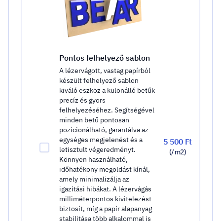
Pontos felhelyező sablon
A lézervágott, vastag papírból
készült felhelyező sablon
kiváló eszköz a különálló betűk
precíz és gyors
felhelyezéséhez. Segítségével
minden betű pontosan
pozícionálható, garantálva az
egységes megjelenést és a
5 500 Ft
letisztult végeredményt.
(/ m2)
Könnyen használható,
időhatékony megoldást kínál,
amely minimalizálja az
igazítási hibákat. A lézervágás
milliméterpontos kivitelezést
biztosít, míg a papír alapanyag
stabilitása több alkalommal is