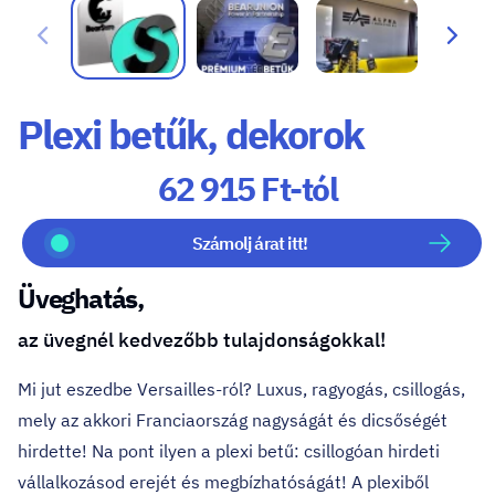
Plexi betűk, dekorok
62 915 Ft-tól
Számolj árat itt!
Üveghatás,
az üvegnél kedvezőbb tulajdonságokkal!
Mi jut eszedbe Versailles-ról? Luxus, ragyogás, csillogás,
mely az akkori Franciaország nagyságát és dicsőségét
hirdette! Na pont ilyen a plexi betű: csillogóan hirdeti
vállalkozásod erejét és megbízhatóságát! A plexiből