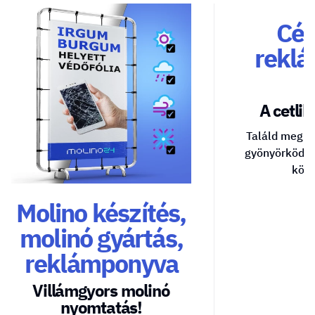
Cég
reklá
A cetlik 
Találd meg a
gyönyörködte
közv
Molino készítés,
molinó gyártás,
reklámponyva
Villámgyors molinó
nyomtatás!