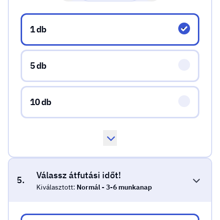
Válassz mennyiséget!
1 db
5 db
10 db
Válassz átfutási időt!
5.
Kiválasztott:
Normál - 3-6 munkanap
Válassz átfutási időt!