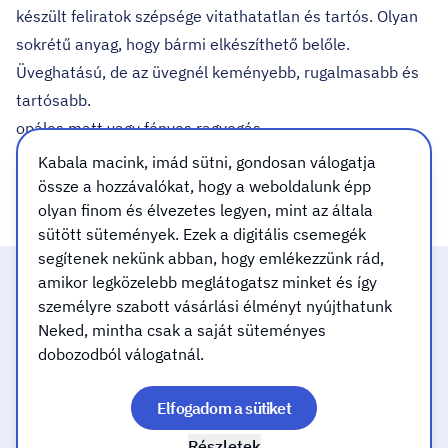
készült feliratok szépsége vitathatatlan és tartós. Olyan
sokrétű anyag, hogy bármi elkészíthető belőle.
Üveghatású, de az üvegnél keményebb, rugalmasabb és
tartósabb.
opálos matt vagy fényes ragyogás
bármilyen forma és alakzat kérhető
Kabala macink, imád sütni, gondosan válogatja
széles szín választék
össze a hozzávalókat, hogy a weboldalunk épp
olyan finom és élvezetes legyen, mint az általa
sütött sütemények. Ezek a digitális csemegék
segítenek nekünk abban, hogy emlékezzünk rád,
amikor legközelebb meglátogatsz minket és így
Felelősséggel dolgozunk
személyre szabott vásárlási élményt nyújthatunk
Neked, mintha csak a saját süteményes
dobozodból válogatnál.
Gyors, minőségi kivitelezéssel
Elfogadom a sütiket
Mindent a mosolyodért!
Részletek