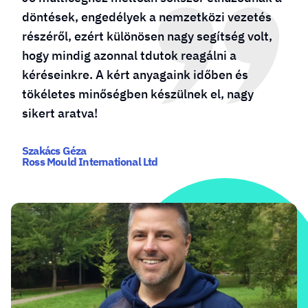
döntések, engedélyek a nemzetközi vezetés
részéről, ezért különösen nagy segítség volt,
hogy mindig azonnal tdutok reagálni a
kéréseinkre. A kért anyagaink időben és
tökéletes minőségben készülnek el, nagy
sikert aratva!
Szakács Géza
Ross Mould International Ltd