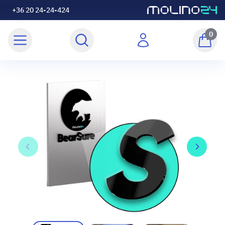
+36 20 24-24-424
0