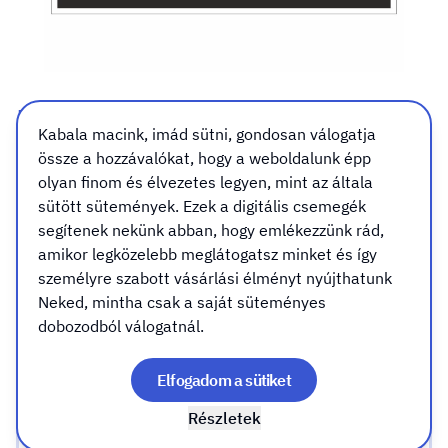
Nyomóvezeték aerozone 1.
Kabala macink, imád sütni, gondosan válogatja
tábla, matrica
össze a hozzávalókat, hogy a weboldalunk épp
olyan finom és élvezetes legyen, mint az általa
Méret
Kivitel
Rögzítés (csak táblához válassz)
sütött sütemények. Ezek a digitális csemegék
Méret
segítenek nekünk abban, hogy emlékezzünk rád,
amikor legközelebb meglátogatsz minket és így
személyre szabott vásárlási élményt nyújthatunk
A7 (105x74mm)
Neked, mintha csak a saját süteményes
dobozodból válogatnál.
A6 (148x105mm)
Elfogadom a sütiket
Részletek
A5 (210x148mm)