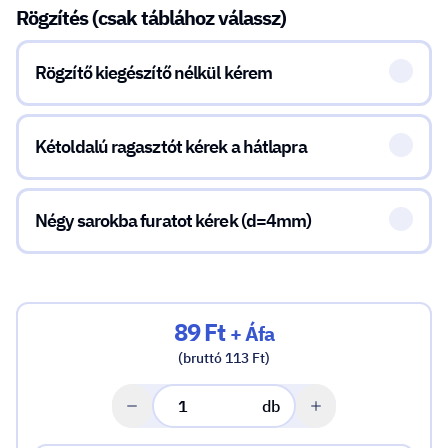
Rögzítés (csak táblához válassz)
Rögzítő kiegészítő nélkül kérem
Kétoldalú ragasztót kérek a hátlapra
Négy sarokba furatot kérek (d=4mm)
89 Ft
+ Áfa
(bruttó 113 Ft)
db