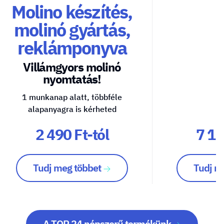
Molino készítés,
molinó gyártás,
reklámponyva
Villámgyors molinó
nyomtatás!
1 munkanap alatt, többféle
alapanyagra is kérheted
2 490 Ft-tól
7 10
Tudj meg többet
Tudj m
A TOP 24 népszerű termékünk