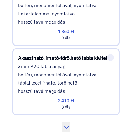
beltéri, monomer fóliával, nyomtatva
fix tartalommal nyomtatva
hosszú távú megoldás
1 860 Ft
(/ db)
Akasztható, írható-törölhető tábla kivitel
3mm PVC tábla anyag
beltéri, monomer fóliával, nyomtatva
táblafilccel írható, törölhető
hosszú távú megoldás
2 410 Ft
(/ db)