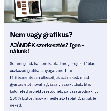
Nem vagy grafikus?
AJÁNDÉK szerkesztés? Igen -
nálunk!
Semmi gond, ha nem kaptad meg projekt táblád,
eszközöd grafikai anyagát, mert mi
térítésmentesen elkészítjük azt neked, majd
gyártás előtt jóváhagyásra visszaküldjük. El is
küldheted projektvezetődnek, pályázatíródnak így
100% biztos, hogy a megfelelő táblát gyártjuk le
neked.