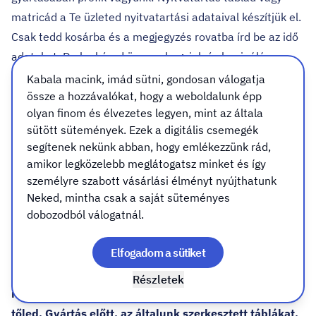
matricád a Te üzleted nyitvatartási adataival készítjük el.
Csak tedd kosárba és a megjegyzés rovatba írd be az idő
adatokat. De ha kéred üresen hagyjuk és laminálás
esetén filccel írható a felület. A szerkesztés INGYENES.
Kabala macink, imád sütni, gondosan válogatja
össze a hozzávalókat, hogy a weboldalunk épp
gyors, egyszerű rendelési folyamat
olyan finom és élvezetes legyen, mint az általa
többféle választható alapanyag
sütött sütemények. Ezek a digitális csemegék
direkt, közvetlenül a tábla nyomtatott kivitel
segítenek nekünk abban, hogy emlékezzünk rád,
ingyenes extra nyomatvédelem (UV, karc, dörzsálló)
amikor legközelebb meglátogatsz minket és így
aktuális arculati kézikönyv előírásai alapján
személyre szabott vásárlási élményt nyújthatunk
változtatható tartalom is kérhető (laminálás esetén)
Neked, mintha csak a saját süteményes
dobozodból válogatnál.
Szerkesztett nyitvatartás táblád, rendelést követően
küld el az info@molino24.hu címre. Ha nincs kész
Elfogadom a sütiket
nyitvatartás táblád a szükséges adatokat a
megrendelés véglegesítésekor, a „MEGJEGYZÉS”
Részletek
rovatban tudod megadni vagy kollegáink kérni fogják
tőled. Gyártás előtt, az általunk szerkesztett táblákat,