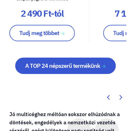
2 490 Ft-tól
7 10
Tudj meg többet
Tudj m
A TOP 24 népszerű termékünk
Jó multicéghez méltóan sokszor elhúzódnak a
döntések, engedélyek a nemzetközi vezetés
részéről, ezért különösen nagy segítség volt,