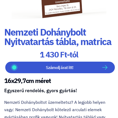
Nemzeti Dohánybolt
Nyitvatartás tábla, matrica
1 430 Ft-tól
Számolj árat itt!
16x29,7cm méret
Egyszerű rendelés, gyors gyártás!
Nemzeti Dohányboltot üzemeltetsz? A legjobb helyen
vagy: Nemzeti Dohánybolt kötelező arculati elemek
gyártásában profik vagyunk! Nyitvatartás táblád vagy