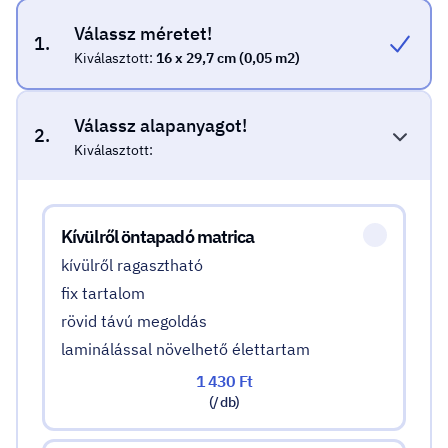
Válassz méretet!
1.
Kiválasztott:
16 x 29,7 cm (0,05 m2)
Válassz alapanyagot!
2.
Kiválasztott:
Válassz alapanyagot!
Kívülről öntapadó matrica
kívülről ragasztható
fix tartalom
rövid távú megoldás
laminálással növelhető élettartam
1 430 Ft
(/ db)