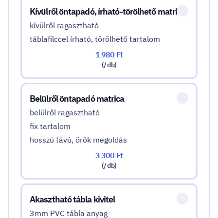
Kívülről öntapadó, írható-törölhető matrica
kívülről ragasztható
táblafilccel írható, törölhető tartalom
1 980 Ft
(/ db)
Belülről öntapadó matrica
belülről ragasztható
fix tartalom
hosszú távú, örök megoldás
3 300 Ft
(/ db)
Akasztható tábla kivitel
3mm PVC tábla anyag