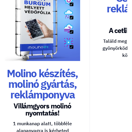
reklá
A cetlik 
Találd meg a
gyönyörködte
közv
Molino készítés,
molinó gyártás,
reklámponyva
Villámgyors molinó
nyomtatás!
1 munkanap alatt, többféle
alapanyagra is kérheted