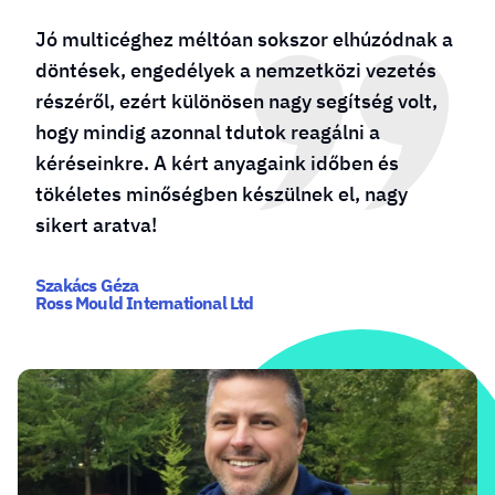
Jó multicéghez méltóan sokszor elhúzódnak a
döntések, engedélyek a nemzetközi vezetés
részéről, ezért különösen nagy segítség volt,
hogy mindig azonnal tdutok reagálni a
kéréseinkre. A kért anyagaink időben és
tökéletes minőségben készülnek el, nagy
sikert aratva!
Szakács Géza
Ross Mould International Ltd