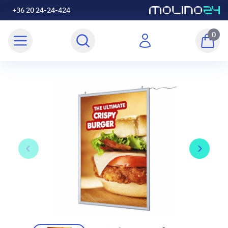
+36 20 24-24-424
0