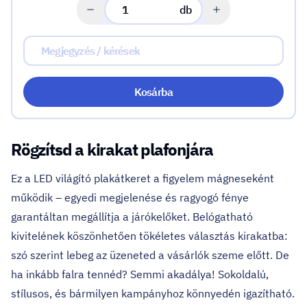
db
Kosárba
Rögzítsd a kirakat plafonjára
Ez a LED világító plakátkeret a figyelem mágneseként
működik – egyedi megjelenése és ragyogó fénye
garantáltan megállítja a járókelőket. Belógatható
kivitelének köszönhetően tökéletes választás kirakatba:
szó szerint lebeg az üzeneted a vásárlók szeme előtt. De
ha inkább falra tennéd? Semmi akadálya! Sokoldalú,
stílusos, és bármilyen kampányhoz könnyedén igazítható.