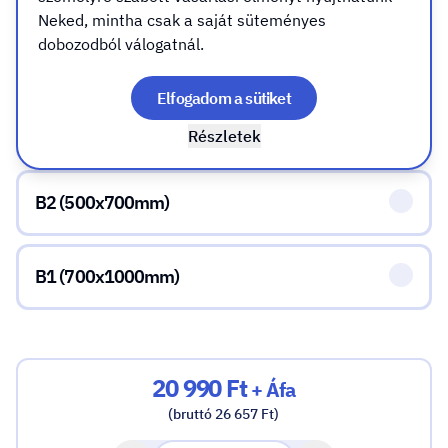
Neked, mintha csak a saját süteményes
dobozodból válogatnál.
A1 (594x841mm)
Elfogadom a sütiket
A0 (841x1189mm)
Részletek
B2 (500x700mm)
B1 (700x1000mm)
20 990 Ft
+ Áfa
(bruttó 26 657 Ft)