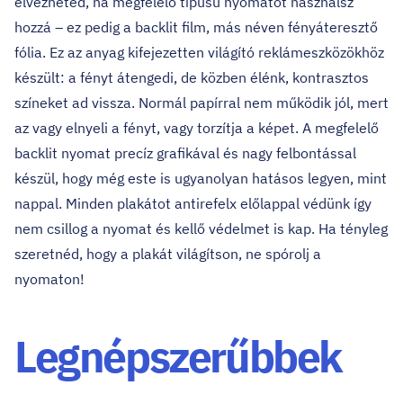
élvezheted, ha megfelelő típusú nyomatot használsz
hozzá – ez pedig a backlit film, más néven fényáteresztő
fólia. Ez az anyag kifejezetten világító reklámeszközökhöz
készült: a fényt átengedi, de közben élénk, kontrasztos
színeket ad vissza. Normál papírral nem működik jól, mert
az vagy elnyeli a fényt, vagy torzítja a képet. A megfelelő
backlit nyomat precíz grafikával és nagy felbontással
készül, hogy még este is ugyanolyan hatásos legyen, mint
nappal. Minden plakátot antirefelx előlappal védünk így
nem csillog a nyomat és kellő védelmet is kap. Ha tényleg
szeretnéd, hogy a plakát világítson, ne spórolj a
nyomaton!
Legnépszerűbbek