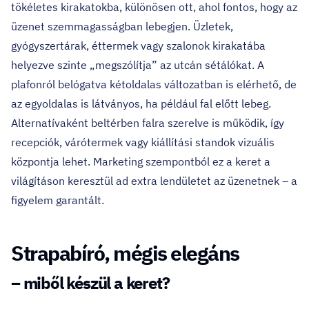
tökéletes kirakatokba, különösen ott, ahol fontos, hogy az
üzenet szemmagasságban lebegjen. Üzletek,
gyógyszertárak, éttermek vagy szalonok kirakatába
helyezve szinte „megszólítja” az utcán sétálókat. A
plafonról belógatva
kétoldalas változatban
is elérhető, de
az egyoldalas is látványos, ha például fal előtt lebeg.
Alternatívaként beltérben falra szerelve is működik, így
recepciók, várótermek vagy kiállítási standok vizuális
központja lehet. Marketing szempontból ez a keret a
világításon keresztül ad extra lendületet az üzenetnek – a
figyelem garantált.
Strapabíró, mégis elegáns
– miből készül a keret?