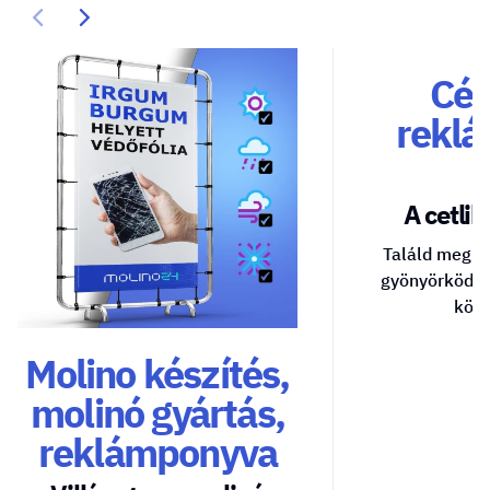
Cég
reklá
A cetlik 
Találd meg a
gyönyörködte
közv
Molino készítés,
molinó gyártás,
reklámponyva