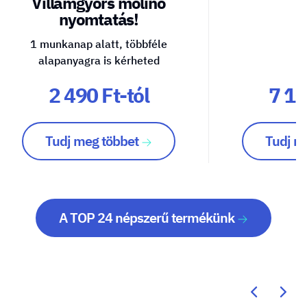
Villámgyors molinó
nyomtatás!
1 munkanap alatt, többféle
alapanyagra is kérheted
2 490 Ft-tól
7 10
Tudj meg többet
Tudj m
A TOP 24 népszerű termékünk