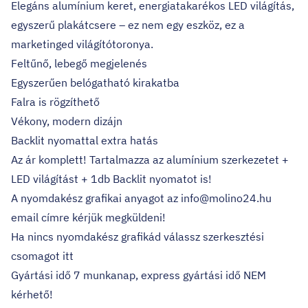
Elegáns alumínium keret, energiatakarékos LED világítás,
egyszerű plakátcsere – ez nem egy eszköz, ez a
marketinged világítótoronya.
Feltűnő, lebegő megjelenés
Egyszerűen belógatható kirakatba
Falra is rögzíthető
Vékony, modern dizájn
Backlit nyomattal extra hatás
Az ár komplett! Tartalmazza az alumínium szerkezetet +
LED világítást + 1db Backlit nyomatot is!
A nyomdakész grafikai anyagot az info@molino24.hu
email címre kérjük megküldeni!
Ha nincs nyomdakész grafikád válassz szerkesztési
csomagot itt
Gyártási idő 7 munkanap, express gyártási idő NEM
kérhető!