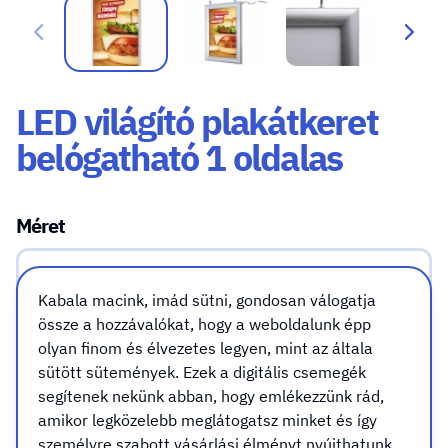
LED világító plakátkeret
belógatható 1 oldalas
Méret
Méret
A4 (210x297mm)
Kabala macink, imád sütni, gondosan válogatja
össze a hozzávalókat, hogy a weboldalunk épp
olyan finom és élvezetes legyen, mint az általa
A3 (297x420mm)
sütött sütemények. Ezek a digitális csemegék
segítenek nekünk abban, hogy emlékezzünk rád,
amikor legközelebb meglátogatsz minket és így
A2 420x594mm)
személyre szabott vásárlási élményt nyújthatunk