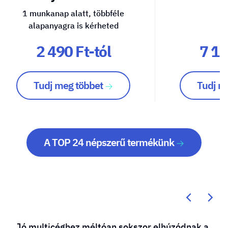
1 munkanap alatt, többféle
alapanyagra is kérheted
2 490 Ft-tól
7 10
Tudj meg többet
Tudj m
A TOP 24 népszerű termékünk
Jó multicéghez méltóan sokszor elhúzódnak a