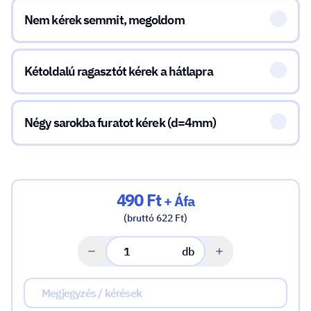
Nem kérek semmit, megoldom
Kétoldalú ragasztót kérek a hátlapra
Négy sarokba furatot kérek (d=4mm)
490 Ft
+ Áfa
(bruttó 622 Ft)
db