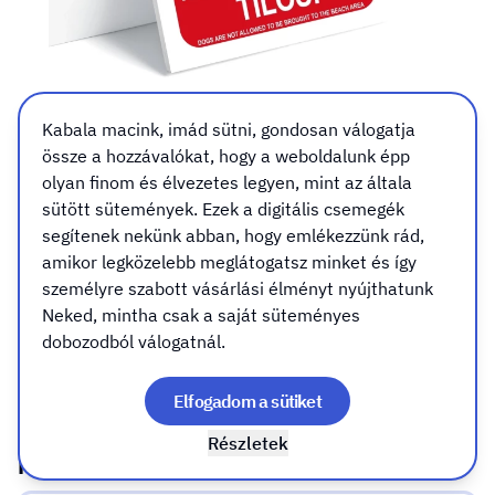
Kutyát a strand területére
Kabala macink, imád sütni, gondosan válogatja
össze a hozzávalókat, hogy a weboldalunk épp
bevinni tilos tábla, matrica
olyan finom és élvezetes legyen, mint az általa
sütött sütemények. Ezek a digitális csemegék
Kivitel
Rögzítés (csak táblához válassz)
segítenek nekünk abban, hogy emlékezzünk rád,
Kivitel
amikor legközelebb meglátogatsz minket és így
személyre szabott vásárlási élményt nyújthatunk
Öntapadó matrica
Neked, mintha csak a saját süteményes
dobozodból válogatnál.
PVC tábla 4mm (+/- 1mm)
Elfogadom a sütiket
Részletek
Rögzítés (csak táblához válassz)