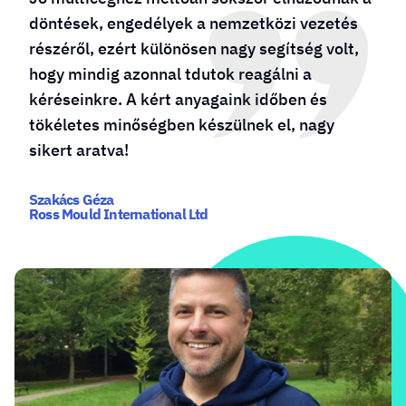
döntések, engedélyek a nemzetközi vezetés
részéről, ezért különösen nagy segítség volt,
hogy mindig azonnal tdutok reagálni a
kéréseinkre. A kért anyagaink időben és
tökéletes minőségben készülnek el, nagy
sikert aratva!
Szakács Géza
Ross Mould International Ltd