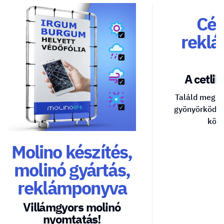
Cég
reklá
A cetlik 
Találd meg a
gyönyörködte
közv
Molino készítés,
molinó gyártás,
reklámponyva
Villámgyors molinó
nyomtatás!