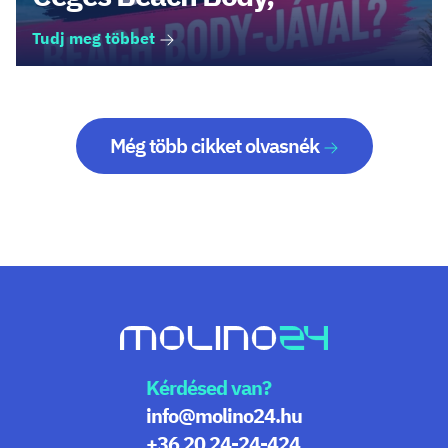
Tudj meg többet
Még több cikket olvasnék
Kérdésed van?
info@molino24.hu
+36 20 24-24-424