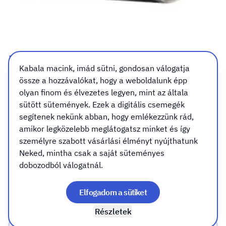
Kréta tábla fólia
Kabala macink, imád sütni, gondosan válogatja
össze a hozzávalókat, hogy a weboldalunk épp
Méret
olyan finom és élvezetes legyen, mint az általa
Méret
sütött sütemények. Ezek a digitális csemegék
segítenek nekünk abban, hogy emlékezzünk rád,
A5 (14,8x21cm)
amikor legközelebb meglátogatsz minket és így
személyre szabott vásárlási élményt nyújthatunk
Neked, mintha csak a saját süteményes
A4 (21x29,7cm)
dobozodból válogatnál.
Elfogadom a sütiket
A3 (29,7x42cm)
Részletek