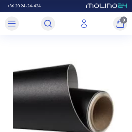
+36 20 24-24-424
0