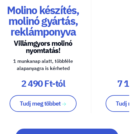
Molino készítés,
molinó gyártás,
reklámponyva
Villámgyors molinó
nyomtatás!
1 munkanap alatt, többféle
alapanyagra is kérheted
2 490 Ft-tól
7 10
Tudj meg többet
Tudj m