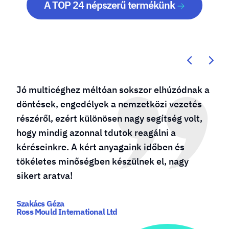
A TOP 24 népszerű termékünk
Kötődésem a molino24.hu-hoz évtizedes, már
a cég születésénél is „bábáskodtam”. Több
sikeres vállalkozást is működtetek és mindig
őket bízom meg reklámdekoráció
készítésével. A csapat többször bizonyította
számunkra, hogy mindig a maximumot
nyújtják, gyorsak és proaktívak!
Szabó Zsombor - Ügyvezető
www.grilldepot.hu