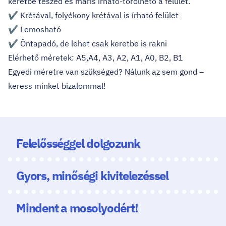
keretbe teszed és máris írható-törölhető a felület.
✔ Krétával, folyékony krétával is írható felület
✔ Lemosható
✔ Öntapadó, de lehet csak keretbe is rakni
Elérhető méretek: A5,A4, A3, A2, A1, A0, B2, B1
Egyedi méretre van szükséged? Nálunk az sem gond –
keress minket bizalommal!
Felelősséggel dolgozunk
Gyors, minőségi kivitelezéssel
Mindent a mosolyodért!