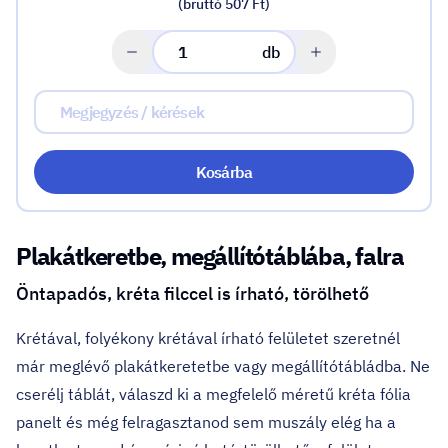
(bruttó 507 Ft)
db
Kosárba
Plakátkeretbe, megállítótáblába, falra
Öntapadós, kréta filccel is írható, törölhető
Krétával, folyékony krétával írható felületet szeretnél
már meglévő plakátkeretetbe vagy megállítótábládba. Ne
cserélj táblát, válaszd ki a megfelelő méretű kréta fólia
panelt és még felragasztanod sem muszály elég ha a