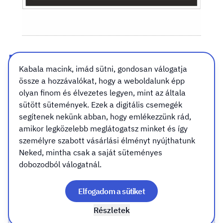
Közös töltő vezeték
Kabala macink, imád sütni, gondosan válogatja
mintavételi csap tábla,
össze a hozzávalókat, hogy a weboldalunk épp
matrica
olyan finom és élvezetes legyen, mint az általa
sütött sütemények. Ezek a digitális csemegék
segítenek nekünk abban, hogy emlékezzünk rád,
Méret
Kivitel
Rögzítés (csak táblához válassz)
amikor legközelebb meglátogatsz minket és így
Méret
személyre szabott vásárlási élményt nyújthatunk
Neked, mintha csak a saját süteményes
A7 (105x74mm)
dobozodból válogatnál.
Elfogadom a sütiket
A6 (148x105mm)
Részletek