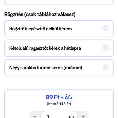
Rögzítés (csak táblához válassz)
Rögzítő kiegészítő nélkül kérem
Kétoldalú ragasztót kérek a hátlapra
Négy sarokba furatot kérek (d=4mm)
89 Ft
+ Áfa
(bruttó 113 Ft)
db