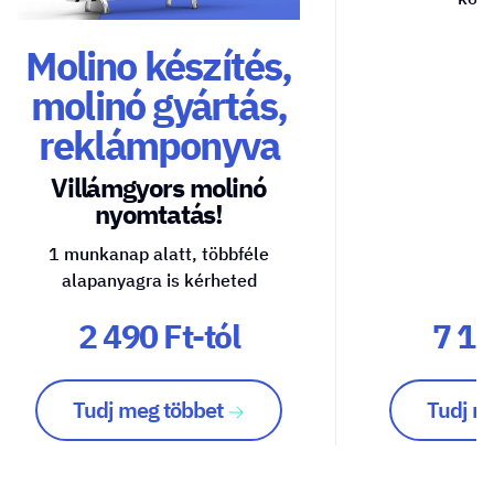
Molino készítés,
molinó gyártás,
reklámponyva
Villámgyors molinó
nyomtatás!
1 munkanap alatt, többféle
alapanyagra is kérheted
2 490 Ft-tól
7 10
Tudj meg többet
Tudj m