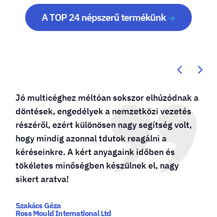
A TOP 24 népszerű termékünk
Kötődésem a molino24.hu-hoz évtizedes, már
a cég születésénél is „bábáskodtam”. Több
sikeres vállalkozást is működtetek és mindig
őket bízom meg reklámdekoráció
készítésével. A csapat többször bizonyította
számunkra, hogy mindig a maximumot
nyújtják, gyorsak és proaktívak!
Szabó Zsombor - Ügyvezető
www.grilldepot.hu