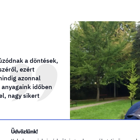
úzódnak a döntések,
zéről, ezért
mindig azonnal
t anyagaink időben
l, nagy sikert
Üdvözlünk!