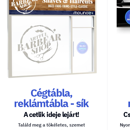
Cégtábla,
reklámtábla - sík
A cetlik ideje lejárt!
Cs
Találd meg a tökéletes, szemet
Nyom