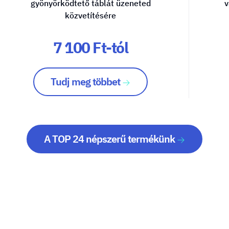
gyönyörködtető táblát üzeneted
v
közvetítésére
7 100 Ft-tól
Tudj meg többet
A TOP 24 népszerű termékünk