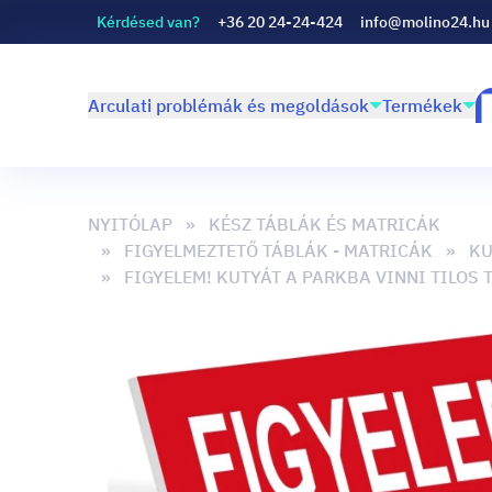
Kérdésed van?
+36 20 24-24-424
info@molino24.hu
Arculati problémák és megoldások
Termékek
NYITÓLAP
KÉSZ TÁBLÁK ÉS MATRICÁK
FIGYELMEZTETŐ TÁBLÁK - MATRICÁK
KU
FIGYELEM! KUTYÁT A PARKBA VINNI TILOS 