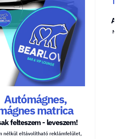
A kötele
Mutasd meg
Autómágnes,
mágnes matrica
ak felteszem - leveszem!
 nélkül eltávolítható reklámfelület,