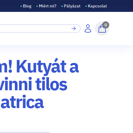
•
Blog
•
Miért mi?
•
Pályázat
•
Kapcsolat
0
m! Kutyát a
inni tilos
atrica
ssz)