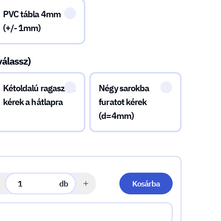
PVC tábla 4mm
(+/- 1mm)
válassz)
Kétoldalú ragasztót
Négy sarokba
kérek a hátlapra
furatot kérek
(d=4mm)
db
Kosárba