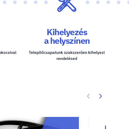
Kihelyezés
a helyszínen
pkocsival
Telepítőcsapatunk szakszerűen kihelyezi
rendelésed
Roll 