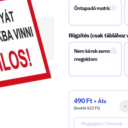
Öntapadó matrica
Rögzítés (csak táblához 
Nem kérek semmit,
megoldom
490 Ft
+ Áfa
(bruttó 622 Ft)