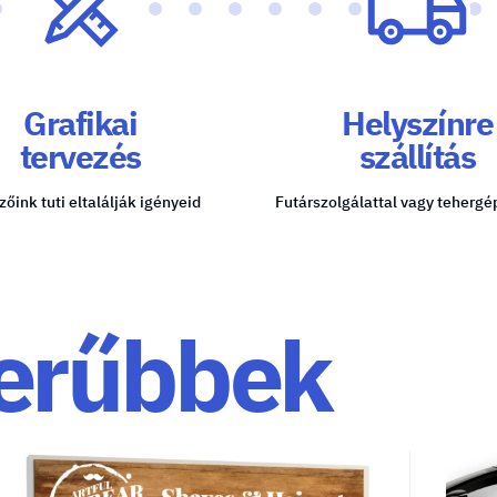
Grafikai
Helyszínre
tervezés
szállítás
zőink tuti eltalálják igényeid
Futárszolgálattal vagy tehergé
erűbbek