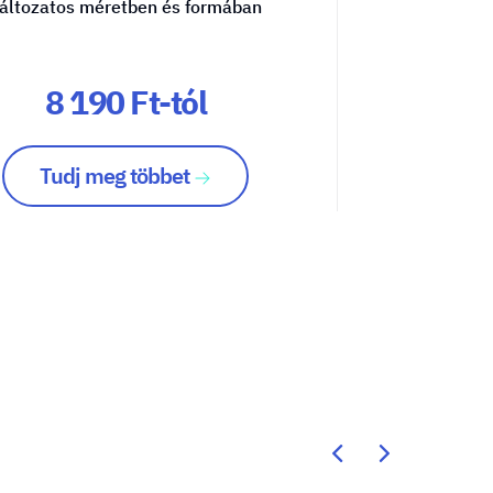
áltozatos méretben és formában
8 190 Ft-tól
16
Tudj meg többet
Tu