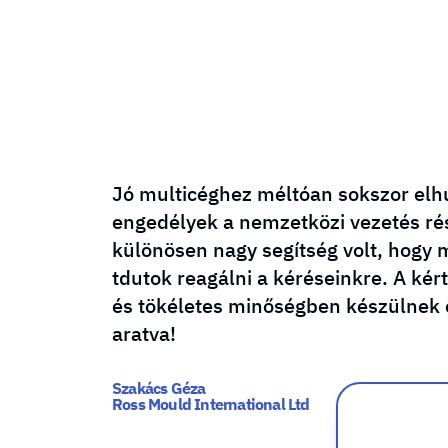
Jó multicéghez méltóan sokszor elh
engedélyek a nemzetközi vezetés rés
különösen nagy segítség volt, hogy 
tdutok reagálni a kéréseinkre. A kér
és tökéletes minőségben készülnek e
aratva!
Szakács Géza
Ross Mould International Ltd