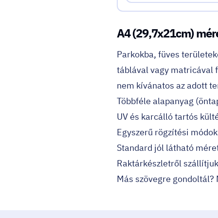
A4 (29,7x21cm) mér
Parkokba, füves területek
táblával vagy matricával 
nem kívánatos az adott te
Többféle alapanyag (önta
UV és karcálló tartós külté
Egyszerű rögzítési módok
Standard jól látható mére
Raktárkészletről szállítju
Más szövegre gondoltál?