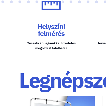
Helyszíni
felmérés
Műszaki kollegáinkkal tökéletes
Terve
megoldást találhatsz
Legnépsz