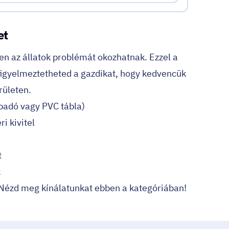
et
en az állatok problémát okozhatnak. Ezzel a
figyelmeztetheted a gazdikat, hogy kedvencük
rületen.
padó vagy PVC tábla)
ri kivitel
t
k
Nézd meg kínálatunkat ebben a kategóriában!