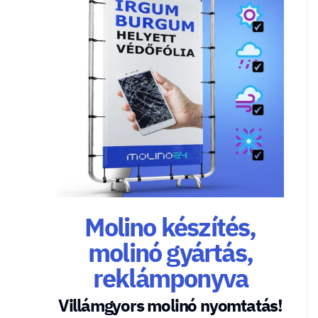
Molino készítés,
molinó gyártás,
reklámponyva
Villámgyors molinó nyomtatás!