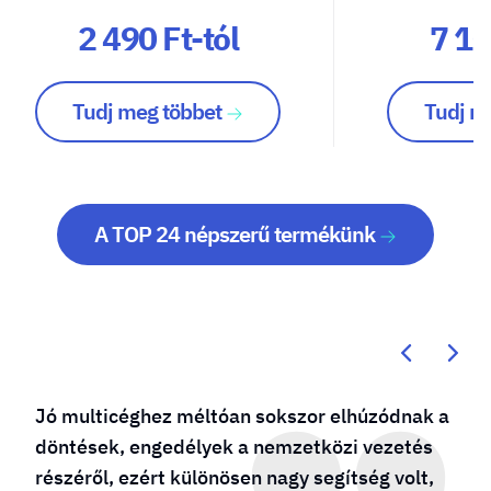
2 490 Ft-tól
7 10
Tudj meg többet
Tudj m
A TOP 24 népszerű termékünk
 elhúzódnak a
Kötődésem a molino24.hu-hoz é
özi vezetés
a cég születésénél is „bábásko
egítség volt,
sikeres vállalkozást is működte