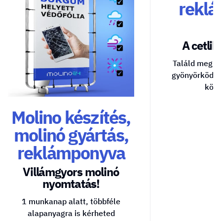
reklá
A cetlik 
Találd meg a
gyönyörködte
közv
Molino készítés,
molinó gyártás,
reklámponyva
Villámgyors molinó
nyomtatás!
1 munkanap alatt, többféle
alapanyagra is kérheted