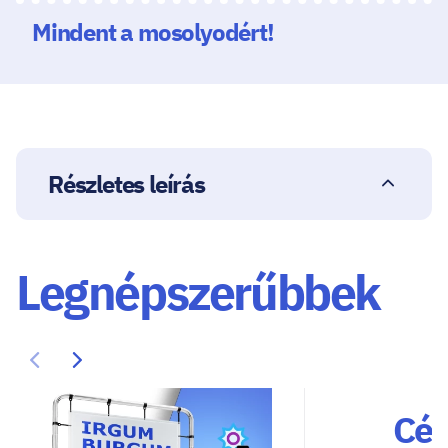
Mindent a mosolyodért!
Részletes leírás
Legnépszerűbbek
Cég