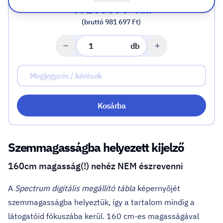
772 990 Ft
+ Áfa
(bruttó 981 697 Ft)
db
Kosárba
Szemmagasságba helyezett kijelző
160cm magasság(!) nehéz NEM észrevenni
A
Spectrum digitális megállító tábla
képernyőjét
szemmagasságba helyeztük, így a tartalom mindig a
látogatóid fókuszába kerül. 160 cm-es magasságával