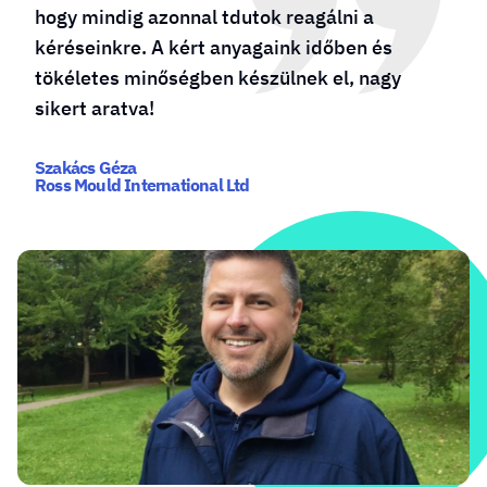
álni a
őket bízom meg reklámdekorác
dőben és
készítésével. A csapat többször 
 el, nagy
számunkra, hogy mindig a max
nyújtják, gyorsak és proaktívak!
Szabó Zsombor - Ügyvezető
www.grilldepot.hu