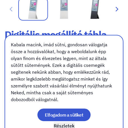
Digitális megállító tábla
Spectrum
Kabala macink, imád sütni, gondosan válogatja
össze a hozzávalókat, hogy a weboldalunk épp
Szerkezet szín
olyan finom és élvezetes legyen, mint az általa
Szerkezet szín
sütött sütemények. Ezek a digitális csemegék
segítenek nekünk abban, hogy emlékezzünk rád,
amikor legközelebb meglátogatsz minket és így
fehér
személyre szabott vásárlási élményt nyújthatunk
Neked, mintha csak a saját süteményes
dobozodból válogatnál.
fekete
Elfogadom a sütiket
Részletek