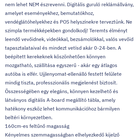
nem lehet NEM észrevenni. Digitális guruló reklámállvány,
amelyet eseményekhez, bemutatókhoz,
vendéglátóhelyekhez és POS helyszínekre terveztünk. Ne
szimpla termékképekben gondolkodj! Teremts élményt
leendő vevőidnek, videókkal, bezsámolókkal, valós vevőid
tapasztalataival és mindezt vetísd akár 0-24-ben. A
beépített kerekeknek köszönhetően könnyen
mozgatható, szállítása egyszerű - akár egy átlagos
autóba is elfér. Ujjlenyomat‑ellenálló festett felülete
mindig tiszta, professzionális megjelenést biztosít.
Összességében egy elegáns, könnyen kezelhető és
látványos digitális A-board megállító tábla, amely
hatékony eszköz lehet kommunikációhoz bármilyen
beltéri környezetben.
160cm-es feltűnő magasság
Kényelmes szemmagasságban elhelyezkedő kijelző