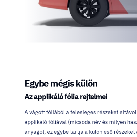
Egybe mégis külön
Az applikáló fólia rejtelmei
A vágott fóliából a felesleges részeket eltávol
applikáló fóliával (micsoda név és milyen hasz
anyagot, ez egybe tartja a külön eső részeket 