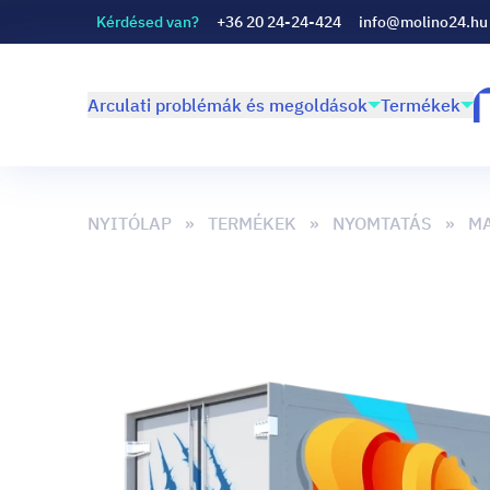
Kérdésed van?
+36 20 24-24-424
info@molino24.hu
Arculati problémák és megoldások
Termékek
NYITÓLAP
TERMÉKEK
NYOMTATÁS
MA