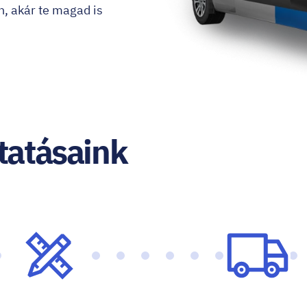
an, akár te magad is
ltatásaink