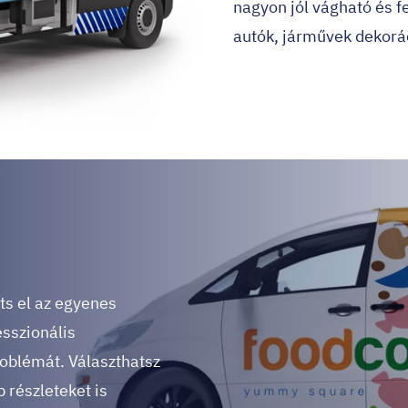
nagyon jól vágható és f
autók, járművek dekorá
ts el az egyenes
esszionális
oblémát. Választhatsz
b részleteket is