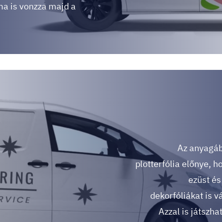
ma is vonzza majd a
Az anyagáb
plotterfólia előnye, h
ezüst és
dekorfóliákat is v
Azzal is játszha