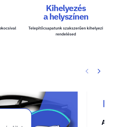
Kihelyezés
a helyszínen
pkocsival
Telepítőcsapatunk szakszerűen kihelyezi
rendelésed
Roll 
A kötele