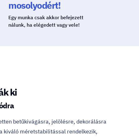
mosolyodért!
Egy munka csak akkor befejezett
nálunk, ha elégedett vagy vele!
ák ki
ódra
zetten betűkivágásra, jelölésre, dekorálásra
lia kiváló méretstabilitással rendelkezik,