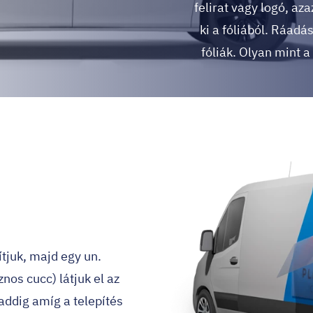
felirat vagy logó, a
ki a fóliából. Ráadá
fóliák. Olyan mint a
ítjuk, majd egy un.
nos cucc) látjuk el az
addig amíg a telepítés