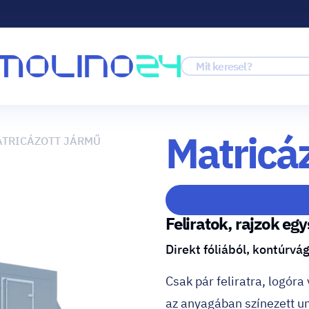
Matricá
TRICÁZOTT JÁRMŰ
Feliratok, rajzok eg
Direkt fóliából, kontúrvá
Csak pár feliratra, logór
az anyagában színezett un.