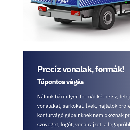
Precíz vonalak, formák!
Tűpontos vágás
Nálunk bármilyen formát kérhetsz, felej
vonalakat, sarkokat. Ívek, hajlatok prof
kontúrvágó gépeinknek nem okoznak pr
szöveget, logót, vonalrajzot: a legaprób