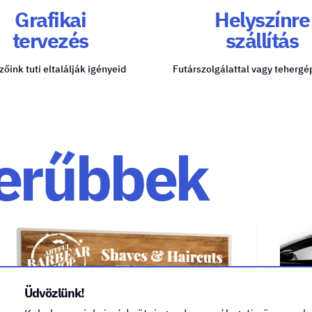
Grafikai
Helyszínre
tervezés
szállítás
zőink tuti eltalálják igényeid
Futárszolgálattal vagy tehergé
erűbbek
Üdvözlünk!