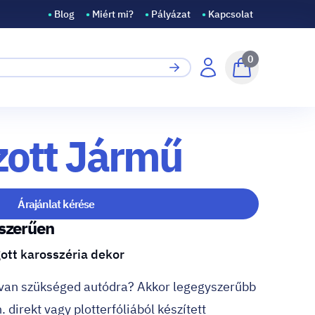
•
Blog
•
Miért mi?
•
Pályázat
•
Kapcsolat
0
zott Jármű
Árajánlat kérése
yszerűen
gott karosszéria dekor
a van szükséged autódra? Akkor legegyszerűbb
 direkt vagy plotterfóliából készített