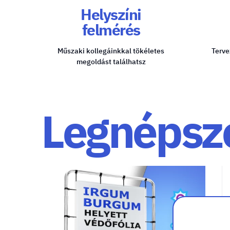
Helyszíni
felmérés
Műszaki kollegáinkkal tökéletes
Terve
megoldást találhatsz
Legnépsz