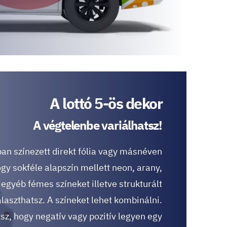
A lottó 5-ös dekor
A végtelenbe variálhatsz!
an színezett direkt fólia vagy másnéven
ogy sokféle alapszín mellett neon, arany,
 egyéb fémes színeket illetve strukturált
álaszthatsz. A színeket lehet kombinálni.
tsz, hogy negatív vagy pozitív legyen egy