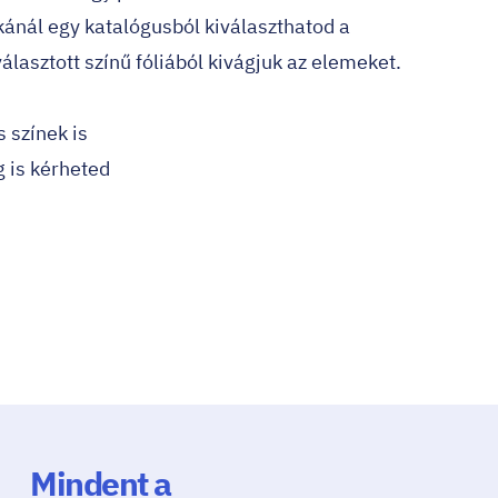
kánál egy katalógusból kiválaszthatod a
választott színű fóliából kivágjuk az elemeket.
 színek is
g is kérheted
Mindent a