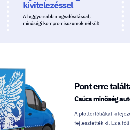
kivitelezéssel
A leggyorsabb megvalósítással,
minőségi kompromisszumok nélkül!
Pont erre talált
Csúcs minőség aut
A plotterfóliákat kifeje
fejlesztették ki. Ez a fó