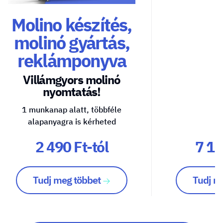
Molino készítés,
molinó gyártás,
reklámponyva
Villámgyors molinó
nyomtatás!
1 munkanap alatt, többféle
alapanyagra is kérheted
2 490 Ft-tól
7 10
Tudj meg többet
Tudj m