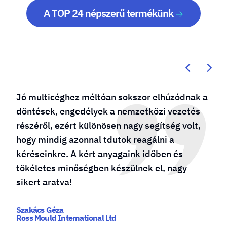
A TOP 24 népszerű termékünk
Jó multicéghez méltóan sokszor elhúzódnak a
döntések, engedélyek a nemzetközi vezetés
részéről, ezért különösen nagy segítség volt,
hogy mindig azonnal tdutok reagálni a
kéréseinkre. A kért anyagaink időben és
tökéletes minőségben készülnek el, nagy
sikert aratva!
Szakács Géza
Ross Mould International Ltd