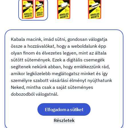
Angles Morts
Kabala macink, imád sütni, gondosan válogatja
össze a hozzávalókat, hogy a weboldalunk épp
Kivitel:
Jármű típus:
olyan finom és élvezetes legyen, mint az általa
Kivitel
sütött sütemények. Ezek a digitális csemegék
segítenek nekünk abban, hogy emlékezzünk rád,
Öntapadós matrica
amikor legközelebb meglátogatsz minket és így
személyre szabott vásárlási élményt nyújthatunk
Neked, mintha csak a saját süteményes
Mágnesmatrica
dobozodból válogatnál.
Jármű típus
Elfogadom a sütiket
Részletek
Teherautó