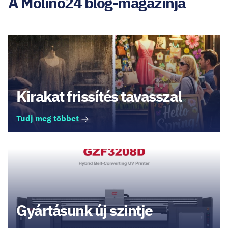
A Molino24 blog-magazinja
Kirakat frissítés tavasszal
Tudj meg többet
Gyártásunk új szintje