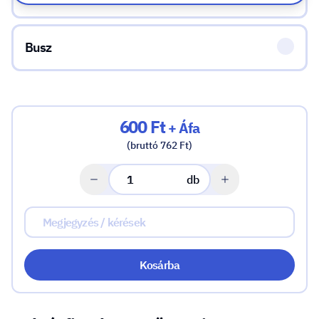
Busz
600 Ft
+ Áfa
(bruttó 762 Ft)
db
Kosárba