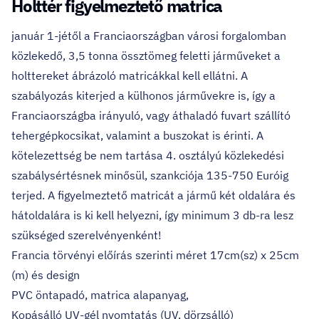
Holttér figyelmeztető matrica
január 1-jétől a Franciaországban városi forgalomban
közlekedő, 3,5 tonna össztömeg feletti járműveket a
holttereket ábrázoló matricákkal kell ellátni. A
szabályozás kiterjed a külhonos járművekre is, így a
Franciaországba irányuló, vagy áthaladó fuvart szállító
tehergépkocsikat, valamint a buszokat is érinti. A
kötelezettség be nem tartása 4. osztályú közlekedési
szabálysértésnek minősül, szankciója 135-750 Euróig
terjed. A figyelmeztető matricát a jármű két oldalára és
hátoldalára is ki kell helyezni, így minimum 3 db-ra lesz
szükséged szerelvényenként!
Francia törvényi előírás szerinti méret 17cm(sz) x 25cm
(m) és design
PVC öntapadó, matrica alapanyag,
Kopásálló UV-gél nyomtatás (UV, dörzsálló)