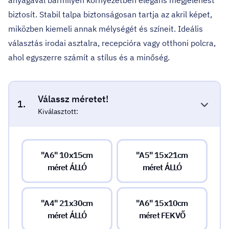
anyagával bármilyen környezetben elegáns megjelenést
biztosít. Stabil talpa biztonságosan tartja az akril képet,
miközben kiemeli annak mélységét és színeit. Ideális
választás irodai asztalra, recepcióra vagy otthoni polcra,
ahol egyszerre számít a stílus és a minőség.
Válassz méretet!
1.
Kiválasztott:
"A6" 10x15cm
"A5" 15x21cm
méret ÁLLÓ
méret ÁLLÓ
"A4" 21x30cm
"A6" 15x10cm
méret ÁLLÓ
méret FEKVŐ