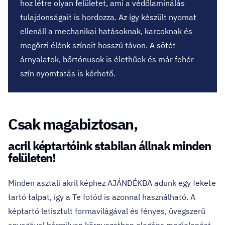
hoz létre olyan felületet, ami a védőlaminálás
tulajdonságait is hordozza. Az így készült nyomat
ellenáll a mechanikai hatásoknak, karcoknak és
megőrzi élénk színeit hosszú távon. A sötét
árnyalatok, bőrtónusok is élethűek és már fehér
szín nyomtatás is kérhető.
Csak magabiztosan,
acril képtartóink stabilan állnak minden
felületen!
Minden asztali akril képhez AJÁNDÉKBA adunk egy fekete
tartó talpat, így a Te fotód is azonnal használható. A
képtartó letisztult formavilágával és fényes, üvegszerű