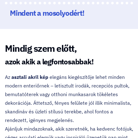
Mindent a mosolyodért!
Mindig szem előtt,
azok akik a legfontosabbak!
Az
asztali akril kép
elegáns kiegészítője lehet minden
modern enteriőrnek – letisztult irodák, recepciós pultok,
bemutatóterek vagy otthoni munkasarok tökéletes
dekorációja. Áttetsző, fényes felülete jól illik minimalista,
skandináv és üzleti stílusú terekbe, ahol fontos a
rendezett, igényes megjelenés.
Ajánljuk mindazoknak, akik szeretnék, ha kedvenc fotójuk,
céges arculati elemük vagy inspiráló üzenetük nap mint