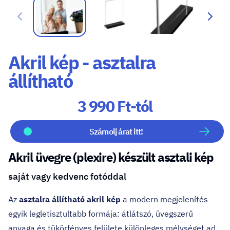
Akril kép - asztalra
állítható
3 990 Ft-tól
Számolj árat itt!
Akril üvegre (plexire) készült asztali kép
saját vagy kedvenc fotóddal
Az
asztalra állítható akril kép
a modern megjelenítés
egyik legletisztultabb formája: átlátszó, üvegszerű
anyaga és tükörfényes felülete különleges mélységet ad