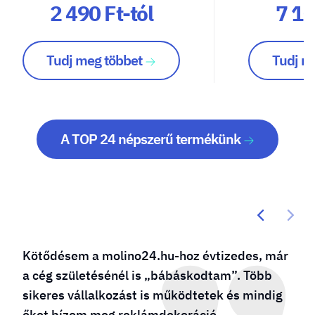
2 490 Ft-tól
7 10
Tudj meg többet
Tudj m
A TOP 24 népszerű termékünk
Kötődésem a molino24.hu-hoz évtizedes, már
a cég születésénél is „bábáskodtam”. Több
sikeres vállalkozást is működtetek és mindig
őket bízom meg reklámdekoráció