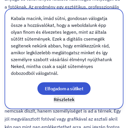
a fotóknak. Az eredmény egy esztétikus, professzionális
hatású tárgy, ami bármely térbe harmonikusan
Kabala macink, imád sütni, gondosan válogatja
illeszkedik – akár egy irodai asztalra, recepciós pultra,
össze a hozzávalókat, hogy a weboldalunk épp
akár otthoni polcra kerül. A kép a hátsó akrilra készül,
olyan finom és élvezetes legyen, mint az általa
méghozzá UV-gél nyomtatással, ami a hagyományos UV-
sütött sütemények. Ezek a digitális csemegék
segítenek nekünk abban, hogy emlékezzünk rád,
nyomatokhoz képest látványosabb, részletgazdagabb
amikor legközelebb meglátogatsz minket és így
eredményt ad és nem fakulnak az idő múlásával sem. A
személyre szabott vásárlási élményt nyújthatunk
felület sima, fényes és rendkívül tartós – ellenáll a
Neked, mintha csak a saját süteményes
karcolásnak, a párának és az UV-sugárzásnak. Ráadásul
dobozodból válogatnál.
egyszerűen cserélhető a felső sarokban látható
mágneses rögzítés miatt. Később papírkép vagy újabb
Elfogadom a sütiket
akril kép is rakható bele.
Részletek
Ez a kis méretű, mégis karakteres dekorációs elem
nemcsak díszít, hanem személyiséget is ad a térnek. Egy
jól megválasztott fotóval vagy grafikával az asztali akril
kép nap mint nap emlékeztethet arra, ami igazán fontos