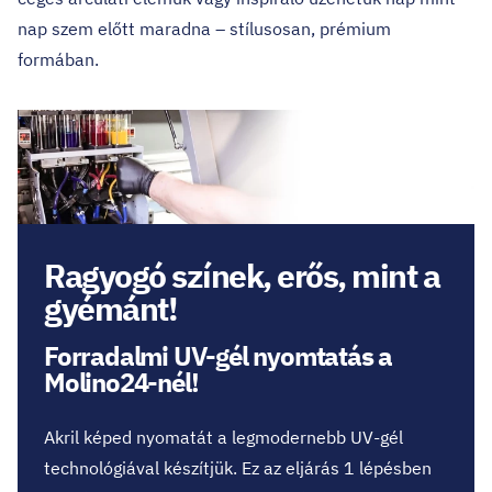
nap szem előtt maradna – stílusosan, prémium
formában.
Ragyogó színek, erős, mint a
gyémánt!
Forradalmi UV-gél nyomtatás a
Molino24-nél!
Akril képed nyomatát a legmodernebb UV-gél
technológiával készítjük. Ez az eljárás 1 lépésben