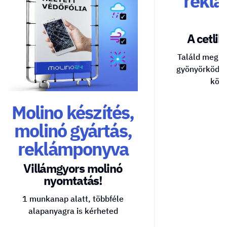
reklá
A cetlik 
Találd meg a
gyönyörködte
közv
Molino készítés,
molinó gyártás,
reklámponyva
Villámgyors molinó
nyomtatás!
1 munkanap alatt, többféle
alapanyagra is kérheted