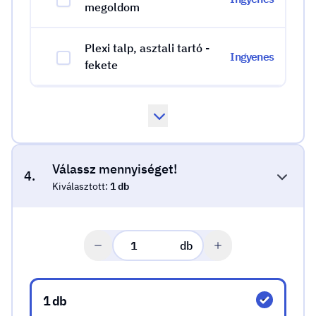
megoldom
Plexi talp, asztali tartó -
Ingyenes
fekete
Válassz mennyiséget!
4.
Kiválasztott:
1 db
db
Válassz mennyiséget!
1 db