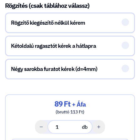
Rögzítés (csak táblához válassz)
Rögzítő kiegészítő nélkül kérem
Kétoldalú ragasztót kérek a hátlapra
Négy sarokba furatot kérek (d=4mm)
89 Ft
+ Áfa
(bruttó 113 Ft)
db