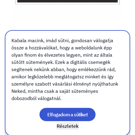
2.sz. medence
Kabala macink, imád sütni, gondosan válogatja
töltővezeték tábla, matrica
össze a hozzávalókat, hogy a weboldalunk épp
olyan finom és élvezetes legyen, mint az általa
Méret
Kivitel
Rögzítés (csak táblához válassz)
sütött sütemények. Ezek a digitális csemegék
Méret
segítenek nekünk abban, hogy emlékezzünk rád,
amikor legközelebb meglátogatsz minket és így
személyre szabott vásárlási élményt nyújthatunk
A7 (105x74mm)
Neked, mintha csak a saját süteményes
dobozodból válogatnál.
A6 (148x105mm)
Elfogadom a sütiket
Részletek
A5 (210x148mm)