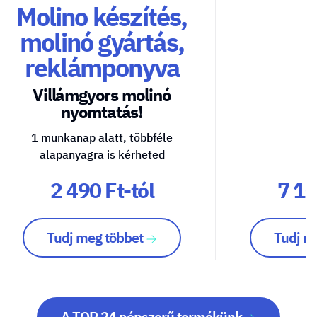
Molino készítés,
molinó gyártás,
reklámponyva
Villámgyors molinó
nyomtatás!
1 munkanap alatt, többféle
alapanyagra is kérheted
2 490 Ft-tól
7 10
Tudj meg többet
Tudj m
A TOP 24 népszerű termékünk