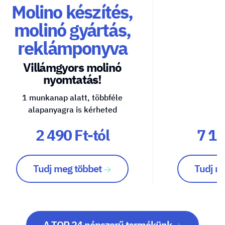
Molino készítés,
molinó gyártás,
reklámponyva
Villámgyors molinó
nyomtatás!
1 munkanap alatt, többféle
alapanyagra is kérheted
2 490 Ft-tól
7 10
Tudj meg többet
Tudj m
A TOP 24 népszerű termékünk