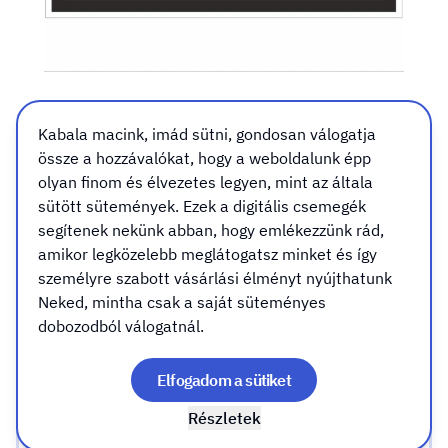
2.sz. medence mintavételi
Kabala macink, imád sütni, gondosan válogatja
csap tábla, matrica
össze a hozzávalókat, hogy a weboldalunk épp
olyan finom és élvezetes legyen, mint az általa
Méret
Kivitel
Rögzítés (csak táblához válassz)
sütött sütemények. Ezek a digitális csemegék
Méret
segítenek nekünk abban, hogy emlékezzünk rád,
amikor legközelebb meglátogatsz minket és így
személyre szabott vásárlási élményt nyújthatunk
A7 (105x74mm)
Neked, mintha csak a saját süteményes
dobozodból válogatnál.
A6 (148x105mm)
Elfogadom a sütiket
Részletek
A5 (210x148mm)