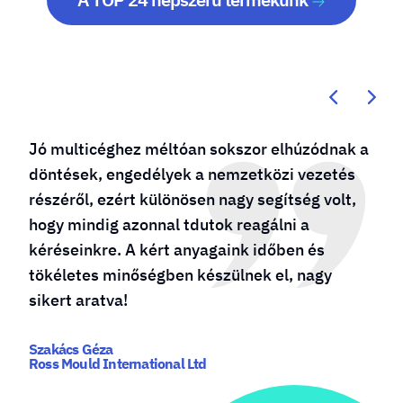
z méltóan sokszor elhúzódnak a
Kötődésem a m
edélyek a nemzetközi vezetés
a cég születés
 különösen nagy segítség volt,
sikeres vállal
onnal tdutok reagálni a
őket bízom me
 kért anyagaink időben és
készítésével. 
ségben készülnek el, nagy
számunkra, ho
nyújtják, gyors
Szabó Zsombor - 
ational Ltd
www.grilldepot.h