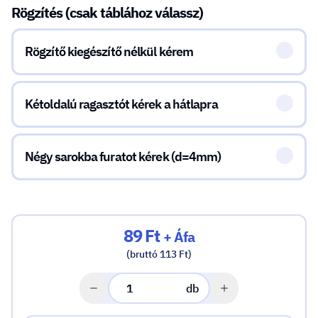
Rögzítés (csak táblához válassz)
Rögzítő kiegészítő nélkül kérem
Kétoldalú ragasztót kérek a hátlapra
Négy sarokba furatot kérek (d=4mm)
89 Ft
+ Áfa
(bruttó 113 Ft)
db