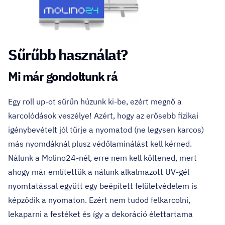
Sűrűbb használat?
Mi már gondoltunk rá
Egy roll up-ot sűrűn húzunk ki-be, ezért megnő a
karcolódások veszélye! Azért, hogy az erősebb fizikai
igénybevételt jól tűrje a nyomatod (ne legysen karcos)
más nyomdáknál plusz védőlaminálást kell kérned.
Nálunk a Molino24-nél, erre nem kell költened, mert
ahogy már említettük a nálunk alkalmazott UV-gél
nyomtatással együtt egy beépített felületvédelem is
képződik a nyomaton. Ezért nem tudod felkarcolni,
lekaparni a festéket és így a dekoráció élettartama