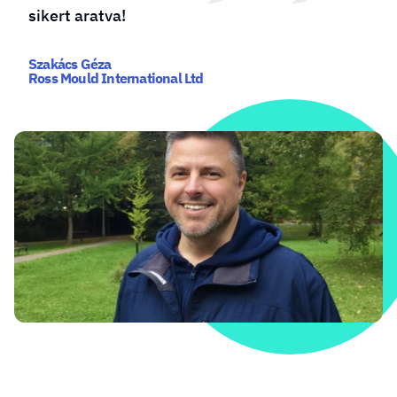
nyújtják, gyorsak és proaktívak!
Szabó Zsombor - Ügyvezető
www.grilldepot.hu