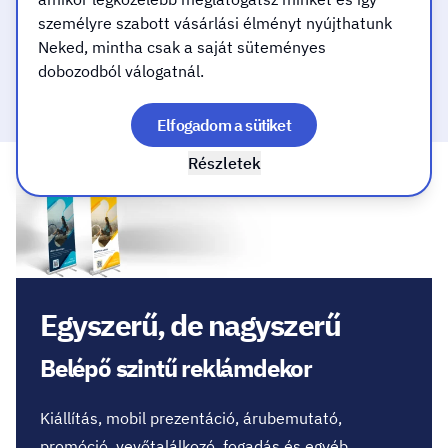
Gyors, minőségi kivitelezéssel
személyre szabott vásárlási élményt nyújthatunk
Neked, mintha csak a saját süteményes
dobozodból válogatnál.
Mindent a mosolyodért!
Elfogadom a sütiket
Részletek
Egyszerű, de nagyszerű
Belépő szintű reklámdekor
Kiállítás, mobil prezentáció, árubemutató,
promóció, vevőtalálkozó, fogadás és egyéb