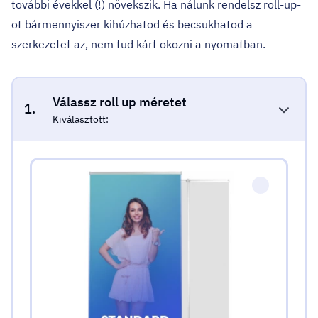
további évekkel (!) növekszik. Ha nálunk rendelsz roll-up-
ot bármennyiszer kihúzhatod és becsukhatod a
szerkezetet az, nem tud kárt okozni a nyomatban.
Válassz roll up méretet
1.
Kiválasztott:
Válassz roll up méretet