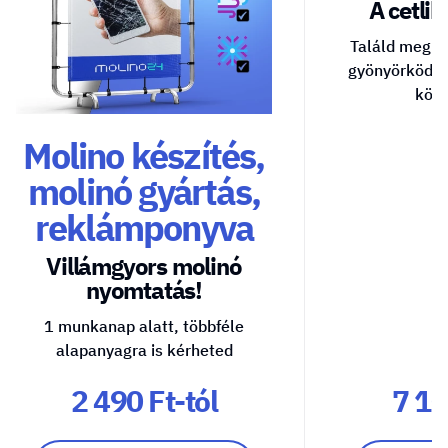
A cetlik 
Találd meg a
gyönyörködte
közv
Molino készítés,
molinó gyártás,
reklámponyva
Villámgyors molinó
nyomtatás!
1 munkanap alatt, többféle
alapanyagra is kérheted
2 490 Ft-tól
7 10