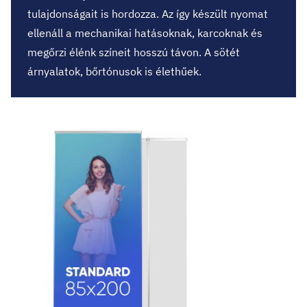
tulajdonságait is hordozza. Az így készült nyomat
ellenáll a mechanikai hatásoknak, karcoknak és
megőrzi élénk színeit hosszú távon. A sötét
árnyalatok, bőrtónusok is élethűek.