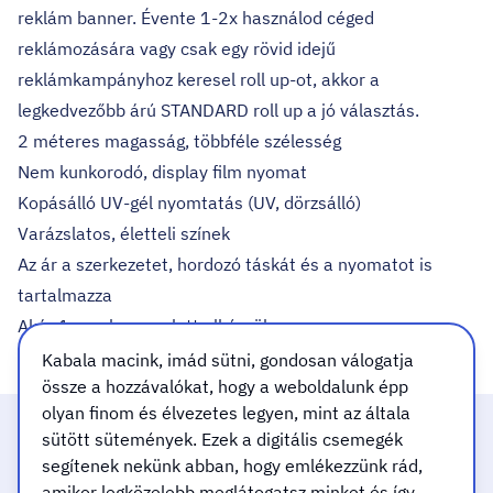
reklám banner. Évente 1-2x használod céged
reklámozására vagy csak egy rövid idejű
reklámkampányhoz keresel roll up-ot, akkor a
legkedvezőbb árú STANDARD roll up a jó választás.
2 méteres magasság, többféle szélesség
Nem kunkorodó, display film nyomat
Kopásálló UV-gél nyomtatás (UV, dörzsálló)
Varázslatos, életteli színek
Az ár a szerkezetet, hordozó táskát és a nyomatot is
tartalmazza
Akár 1 munkanap alatt elkészül
Kabala macink, imád sütni, gondosan válogatja
össze a hozzávalókat, hogy a weboldalunk épp
olyan finom és élvezetes legyen, mint az általa
sütött sütemények. Ezek a digitális csemegék
Felelősséggel dolgozunk
segítenek nekünk abban, hogy emlékezzünk rád,
amikor legközelebb meglátogatsz minket és így