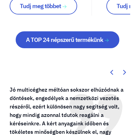
Tudj meg többet
Tudj m
A TOP 24 népszerű termékünk
Kötődésem a molino24.hu-hoz évtizedes, már
a cég születésénél is „bábáskodtam”. Több
sikeres vállalkozást is működtetek és mindig
őket bízom meg reklámdekoráció
készítésével. A csapat többször bizonyította
számunkra, hogy mindig a maximumot