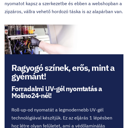
nyomatot kapsz a szerkezetbe és ebben a webshopban a
zipzáros, vállra vehető hordozó táska is az alapárban van.
Ragyogó színek, erős, mint a
gyémánt!
Forradalmi UV-gél nyomtatás a
Molino24-nél!
Roll-up-od nyomatát a legmodernebb UV-gél
technológiával készítjük. Ez az eljárás 1 lépésben
hoz létre olyan felületet, ami a védőlaminálás