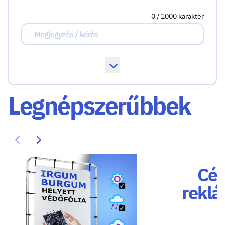
0 / 1000 karakter
Legnépszerűbbek
Cég
reklá