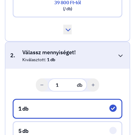
39 800 Ft-tól
(/ db)
Válassz mennyiséget!
2.
Kiválasztott:
1 db
db
Válassz mennyiséget!
1 db
5 db