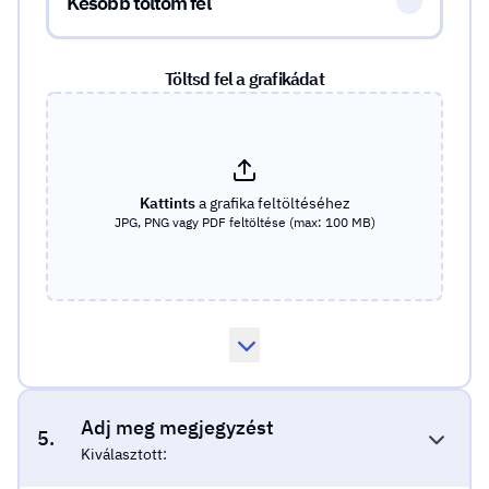
Később töltöm fel
Töltsd fel a grafikádat
Kattints
a grafika feltöltéséhez
JPG, PNG vagy PDF feltöltése (max: 100 MB)
Adj meg megjegyzést
5.
Kiválasztott: