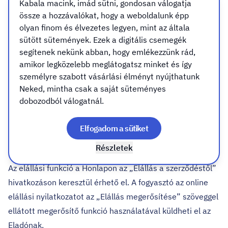
Kabala macink, imád sütni, gondosan válogatja
7.2. A fogyasztó a 45/2014. (II. 26.) Korm. rendelet 20.
össze a hozzávalókat, hogy a weboldalunk épp
§-ban biztosított jogát az erre vonatkozó egyértelmű
olyan finom és élvezetes legyen, mint az általa
nyilatkozat útján, a honlapról is letölthető nyilatkozat-
sütött sütemények. Ezek a digitális csemegék
segítenek nekünk abban, hogy emlékezzünk rád,
minta felhasználásával, vagy elállási funkció
amikor legközelebb meglátogatsz minket és így
használatával gyakorolhatja.
személyre szabott vásárlási élményt nyújthatunk
Az elállási funkció olyan online elállási nyilatkozat,
Neked, mintha csak a saját süteményes
amelyben a fogyasztó közölheti a vállalkozással azt a
dobozodból válogatnál.
döntését, hogy eláll a szerződéstől, a nevét, az elállással
érintett szerződést azonosító adatokat, valamint azon
Elfogadom a sütiket
elektronikus eszköz adatait, amelyen keresztül a
Részletek
fogyasztó meg fogja kapni az elállás megerősítését.
Az elállási funkció a Honlapon az „Elállás a szerződéstől”
hivatkozáson keresztül érhető el. A fogyasztó az online
elállási nyilatkozatot az „Elállás megerősítése” szöveggel
ellátott megerősítő funkció használatával küldheti el az
Eladónak.