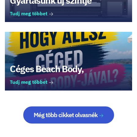
Gyártásunk új szintje
Tudj meg többet
Céges Beach Body,
Tudj meg többet
Még több cikket olvasnék