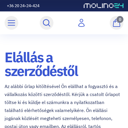
+36 20 24-24-424
0
Elállás a
szerződéstől
Az alábbi űrlap kitöltésével Ön elállhat a fogyasztó és a
vállalkozás közötti szerződéstől. Kérjük a csatolt űrlapot
töltse ki és küldje el számunkra a nyilatkozatban
található elérhetőségek valamelyikére. Ön elállási
jogának közlését megteheti személyesen, telefonon,
postai úton vagy emailben. Az elállásról, tartós