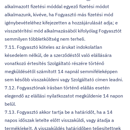
alkalmazott fizetési móddal egyező fizetési módot
alkalmazunk, kivéve, ha Fogyasztó más fizetési mód
igénybevételéhez kifejezetten a hozzájárulását adja; e
visszatérítési mód alkalmazásából kifolyólag Fogyasztót
semmilyen többletköltség nem terheli.
7.11. Fogyasztó köteles az árukat indokolatlan
késedelem nélkül, de a szerződéstől való elállására
vonatkozó értesítés Szolgáltató részére történő
megküldésétől számított 14 napnál semmiféleképpen
sem később visszaküldeni vagy Szolgáltató címen leadni.
7.12. Fogyasztónak írásban történő elállás esetén
elegendő az elállási nyilatkozatot megküldenie 14 napon
belül.
7.13. Fogyasztó akkor tartja be a határidőt, ha a 14
napos időszak letelte előtt visszaküldi, vagy átadja a
termék(eke)t. A visszaküldés határidőben teljesítettnek