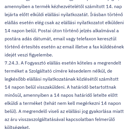
amennyiben a termék kézhezvételétől számított 14. nap
lejárta előtt elküldi elállási nyilatkozatát. Írásban történő
elállás esetén elég csak az elállási nyilatkozatot elküldeni
14 napon belül. Postai úton történő jelzés alkalmával a
postára adás dátumát, email vagy telefaxon keresztül
történő értesítés esetén az email illetve a fax küldésének
idejét veszi figyelembe.
7.24.3. A Fogyasztó elállás esetén köteles a megrendelt
terméket a Szolgáltató címére késedelem nélkül, de
legkésőbb elállási nyilatkozatának közlésétől számított
14 napon belül visszaküldeni. A határidő betartottnak
minősül, amennyiben a 14 napos határidő letelte előtt
elküldi a terméket (tehát nem kell megérkezni 14 napon
belül). A megrendelő viseli az elállási jog gyakorlása miatt
az áru visszaszolgáltatásával kapcsolatban felmerülő
költségeket.