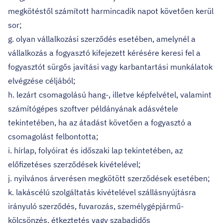
megkötéstől számított harmincadik napot követően kerül
sor;
g. olyan vállalkozási szerződés esetében, amelynél a
vállalkozás a fogyasztó kifejezett kérésére keresi fel a
fogyasztót sürgős javítási vagy karbantartási munkálatok
elvégzése céljából;
h. lezárt csomagolású hang-, illetve képfelvétel, valamint
számítógépes szoftver példányának adásvétele
tekintetében, ha az átadást követően a fogyasztó a
csomagolást felbontotta;
i. hírlap, folyóirat és időszaki lap tekintetében, az
előfizetéses szerződések kivételével;
j. nyilvános árverésen megkötött szerződések esetében;
k. lakáscélú szolgáltatás kivételével szállásnyújtásra
irányuló szerződés, fuvarozás, személygépjármű-
kölcsönzés, étkeztetés vagy szabadidős