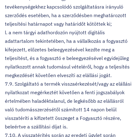
tevékenységekhez kapcsolódó szolgáltatásra irányuló
szerződés esetében, ha a szerződésben meghatározott
teljesítési határnapot vagy határidőt kötöttek ki;
l. a nem tárgyi adathordozón nyújtott digitális
adattartalom tekintetében, ha a vállalkozás a fogyasztó
kifejezett, előzetes beleegyezésével kezdte meg a
teljesítést, és a fogyasztó e beleegyezésével egyidejűleg
nyilatkozott annak tudomásul vételéről, hogy a teljesítés
megkezdését követően elveszíti az elállási jogát.
7.9. Szolgáltató a termék visszaérkezését/vagy az elállási
nyilatkozat megérkeztét követően a fenti jogszabályok
értelmében haladéktalanul, de legkésőbb az elállásról
való tudomásszerzésétől számított 14 napon belül
visszatéríti a kifizetett összeget a Fogyasztó részére,
beleértve a szállítási díjat is.
7.10. A visszatérítés során az eredeti ügylet során