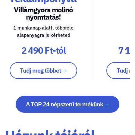
Villámgyors molinó
nyomtatás!
1 munkanap alatt, többféle
alapanyagra is kérheted
2 490 Ft-tól
7 10
Tudj meg többet
Tudj m
A TOP 24 népszerű termékünk