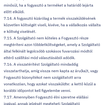
minősül, ha a fogyasztó a terméket a határidő lejárta
előtt elküldi.
7.14. A fogyasztó kizárólag a termék visszaküldésének
közvetlen költségét viseli, kivéve, ha a vállalkozás vállalta
e költség viselését.
7.15. A Szolgáltató nem köteles a Fogyasztó része
megtéríteni azon többletköltségeket, amely a Szolgáltató
által felkínált legolcsóbb szokásos fuvarozási módtól
eltérő szállítási mód választásából adódik.
7.16. A visszatérítést Szolgáltató mindaddig
visszatarthatja, amíg vissza nem kapta az áru(ka)t, vagy
Fogyasztó bizonyítékot nem szolgáltatott arra
vonatkozóan, hogy azokat visszaküldte: a kettő közül a
korábbi időpontot kell figyelembe venni.
7.17. Amennyiben Fogyasztó élni szeretne elállási
jogával, annak jelzését megteheti Szolgáltató