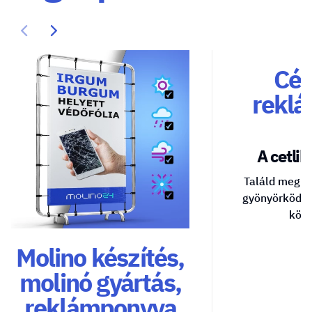
Cég
reklá
A cetlik 
Találd meg a
gyönyörködte
közv
Molino készítés,
molinó gyártás,
reklámponyva