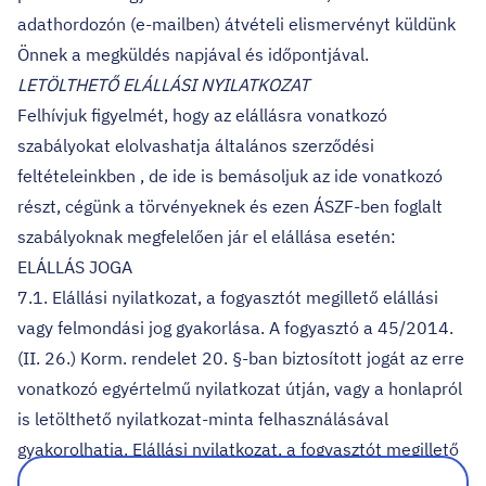
adathordozón (e-mailben) átvételi elismervényt küldünk
Önnek a megküldés napjával és időpontjával.
LETÖLTHETŐ ELÁLLÁSI NYILATKOZAT
Felhívjuk figyelmét, hogy az elállásra vonatkozó
szabályokat elolvashatja
általános szerződési
feltételeinkben
, de ide is bemásoljuk az ide vonatkozó
részt, cégünk a törvényeknek és ezen ÁSZF-ben foglalt
szabályoknak megfelelően jár el elállása esetén:
ELÁLLÁS JOGA
7.1. Elállási nyilatkozat, a fogyasztót megillető elállási
vagy felmondási jog gyakorlása. A fogyasztó a 45/2014.
(II. 26.) Korm. rendelet 20. §-ban biztosított jogát az erre
vonatkozó egyértelmű nyilatkozat útján, vagy a honlapról
is letölthető nyilatkozat-minta felhasználásával
gyakorolhatja. Elállási nyilatkozat, a fogyasztót megillető
elállási vagy felmondási jog gyakorlása.