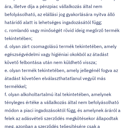
ára, illetve díja a pénzpiac vállalkozás által nem
befolyásolható, az elállási jog gyakorlására nyitva álló
határidő alatt is lehetséges ingadozásától függ;
c. romlandó vagy minőségét rövid ideig megőrző termék
tekintetében;
d. olyan zárt csomagolású termék tekintetében, amely
egészségvédelmi vagy higiéniai okokból az átadást
követő felbontása után nem küldhető vissza;
e. olyan termék tekintetében, amely jellegénél fogva az
átadást követően elválaszthatatlanul vegyül más
termékkel;
f. olyan alkoholtartalmú ital tekintetében, amelynek
tényleges értéke a vállalkozás által nem befolyásolható
módon a piaci ingadozásoktól függ, és amelynek áráról a
felek az adásvételi szerződés megkötésekor állapodtak
meg, azonban a szerződés teljesítésére csak a