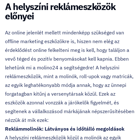
A helyszíni reklámeszközök
előnyei
Az online jelenlét mellett mindenképp szükséged van
offline marketing eszközökre is,
hiszen nem elég az
érdeklődést online felkelteni meg is kell, hogy találjon a
vevő téged és pozitív benyomásokat kell kapnia. Ebben
lehetünk mi a molino24 a segítségedre! A helyszíni
reklámeszközök, mint a molinók, roll-upok vagy matricák,
az egyik leghatékonyabb módja annak, hogy az ünnepi
forgatagban kitűnj a versenytársak közül. Ezek az
eszközök azonnal vonzzák a járókelők figyelmét, és
segítenek a vállalkozásod márkájának népszerűsítésében
nézzük át mik ezek:
Reklámmolinók: Látványos és időtálló megoldások
A helyszíni reklámeszközök közül a molinók az egyik