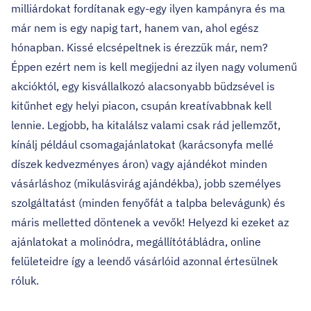
milliárdokat fordítanak egy-egy ilyen kampányra és ma
már nem is egy napig tart, hanem van, ahol egész
hónapban. Kissé elcsépeltnek is érezzük már, nem?
Éppen ezért nem is kell megijedni az ilyen nagy volumenű
akcióktól, egy kisvállalkozó alacsonyabb büdzsével is
kitűnhet egy helyi piacon, csupán kreatívabbnak kell
lennie. Legjobb, ha kitalálsz valami csak rád jellemzőt,
kínálj például csomagajánlatokat (karácsonyfa mellé
díszek kedvezményes áron) vagy ajándékot minden
vásárláshoz (mikulásvirág ajándékba), jobb személyes
szolgáltatást (minden fenyőfát a talpba belevágunk) és
máris melletted döntenek a vevők! Helyezd ki ezeket az
ajánlatokat a molinódra, megállítótábládra, online
felületeidre így a leendő vásárlóid azonnal értesülnek
róluk.