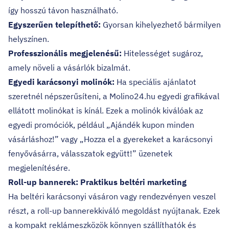
így hosszú távon használható.
Egyszerűen telepíthető:
Gyorsan kihelyezhető bármilyen
helyszínen.
Professzionális megjelenésű:
Hitelességet sugároz,
amely növeli a vásárlók bizalmát.
Egyedi karácsonyi molinók:
Ha speciális ajánlatot
szeretnél népszerűsíteni, a Molino24.hu egyedi grafikával
ellátott molinókat is kínál. Ezek a molinók kiválóak az
egyedi promóciók, például „Ajándék kupon minden
vásárláshoz!” vagy „Hozza el a gyerekeket a karácsonyi
fenyővásárra, válasszatok együtt!” üzenetek
megjelenítésére.
Roll-up bannerek: Praktikus beltéri marketing
Ha beltéri karácsonyi vásáron vagy rendezvényen veszel
részt,
a roll-up bannerek
kiváló megoldást nyújtanak. Ezek
a kompakt reklámeszközök könnyen szállíthatók és