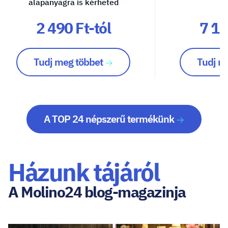
alapanyagra is kérheted
2 490 Ft-tól
7 10
Tudj meg többet
Tudj m
A TOP 24 népszerű termékünk
Házunk tájáról
A Molino24 blog-magazinja