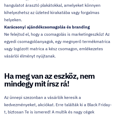
hangulatot árasztó plakátokkal, amelyeket könnyen
kihelyezhetsz az üzleted kirakatába vagy forgalmas
helyeken.
Karácsonyi ajándékcsomagolás és branding
Ne felejtsd el, hogy a csomagolás is marketingeszköz! Az
egyedi csomagolóanyagok,
egy megnyerő termékmatrica
vagy logózott matrica
a kész csomagon, emlékezetes
vásárlói élményt nyújtanak.
Ha meg van az eszköz, nem
mindegy mit írsz rá!
Az ünnepi szezonban a vásárlók keresik a
kedvezményeket, akciókat. Erre találták ki a Black Friday-
t, biztosan Te is ismered! A multik és nagy cégek