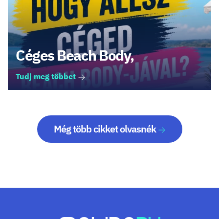
Céges Beach Body,
Tudj meg többet
Még több cikket olvasnék