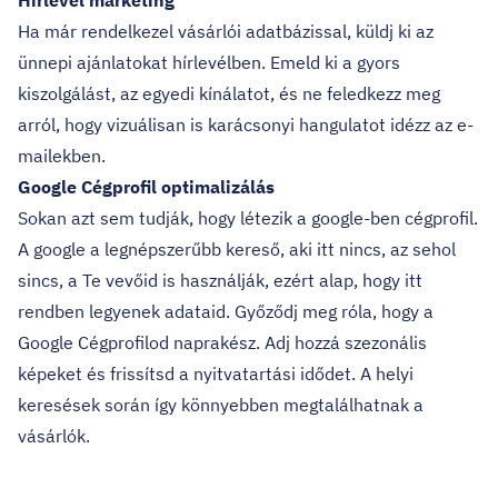
Hírlevél marketing
Ha már rendelkezel vásárlói adatbázissal, küldj ki az
ünnepi ajánlatokat hírlevélben. Emeld ki a gyors
kiszolgálást, az egyedi kínálatot, és ne feledkezz meg
arról, hogy vizuálisan is karácsonyi hangulatot idézz az e-
mailekben.
Google Cégprofil optimalizálás
Sokan azt sem tudják, hogy létezik a google-ben cégprofil.
A google a legnépszerűbb kereső, aki itt nincs, az sehol
sincs, a Te vevőid is használják, ezért alap, hogy itt
rendben legyenek adataid. Győződj meg róla, hogy a
Google Cégprofilod naprakész. Adj hozzá szezonális
képeket és frissítsd a nyitvatartási idődet. A helyi
keresések során így könnyebben megtalálhatnak a
vásárlók.