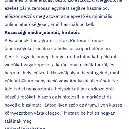
online és offline eladást ösztönző eszközök. A legjobb, ha
ezeket párhuzamosan egymást segítve használod,
először nézzük meg azokat az alapvető és minimális
online lehetőségeket, amit használnod kell.
Közösségi média jelenlét, hirdetés
A Facebook, Instagram, TikTok, Pinterest remek
lehetőségeket kínálnak a helyi célcsoport elérésére.
Készíts egyedi, ünnepi hangulatú tartalmakat, például
videókat vagy képeket a karácsonyfa kínálatodról, és
használj helyi célzást. Használj olyan hashtageket, mint
például #karácsonyiakció vagy #helyivállalkozások. Ne
felejtsd el megosztani a helyszíni offline eszközeidről
készült fotókat, hiszen ez is hitelesíti a márkádat és
növeli a bizalmat: „Látod ilyen szép az árum, ilyen klassz
környezetben várlak téged.” Mutasd be hol és hogyan
találnak meg.