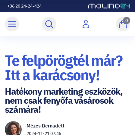
+36 20 24-24-424
0
Te felpörögtél már?
Itt a karácsony!
Hatékony marketing eszközök,
nem csak fenyőfa vásárosok
számára!
Mézes Bernadett
2024-11-21 07:45