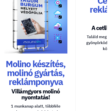
Cég
reklá
A cetlik 
Találd meg a
gyönyörködte
közv
Molino készítés,
molinó gyártás,
reklámponyva
Villámgyors molinó
nyomtatás!
1 munkanap alatt, többféle