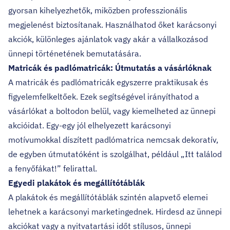
gyorsan kihelyezhetők, miközben professzionális
megjelenést biztosítanak. Használhatod őket karácsonyi
akciók, különleges ajánlatok vagy akár a vállalkozásod
ünnepi történetének bemutatására.
Matricák és padlómatricák: Útmutatás a vásárlóknak
A matricák és padlómatricák
egyszerre praktikusak és
figyelemfelkeltőek. Ezek segítségével irányíthatod a
vásárlókat a boltodon belül, vagy kiemelheted az ünnepi
akcióidat. Egy-egy jól elhelyezett karácsonyi
motívumokkal díszített padlómatrica nemcsak dekoratív,
de egyben útmutatóként is szolgálhat, például „Itt találod
a fenyőfákat!” felirattal.
Egyedi plakátok és megállítótáblák
A plakátok és megállítótáblák
szintén alapvető elemei
lehetnek a karácsonyi marketingednek. Hirdesd az ünnepi
akciókat vagy a nyitvatartási időt stílusos, ünnepi