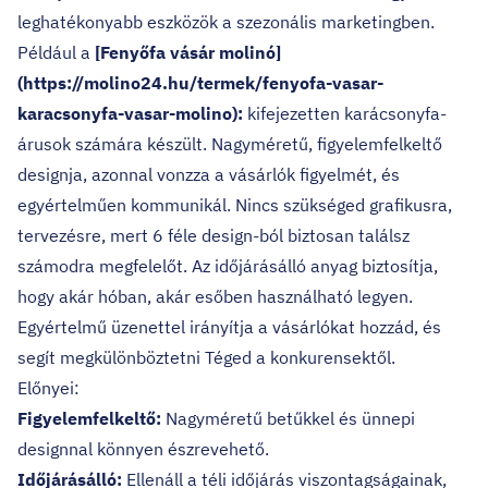
leghatékonyabb eszközök a szezonális marketingben.
Például a
[Fenyőfa vásár molinó]
(https://molino24.hu/termek/fenyofa-vasar-
karacsonyfa-vasar-molino):
kifejezetten karácsonyfa-
árusok számára készült. Nagyméretű, figyelemfelkeltő
designja, azonnal vonzza a vásárlók figyelmét, és
egyértelműen kommunikál. Nincs szükséged grafikusra,
tervezésre, mert 6 féle design-ból biztosan találsz
számodra megfelelőt. Az időjárásálló anyag biztosítja,
hogy akár hóban, akár esőben használható legyen.
Egyértelmű üzenettel irányítja a vásárlókat hozzád, és
segít megkülönböztetni Téged a konkurensektől.
Előnyei:
Figyelemfelkeltő:
Nagyméretű betűkkel és ünnepi
designnal könnyen észrevehető.
Időjárásálló:
Ellenáll a téli időjárás viszontagságainak,