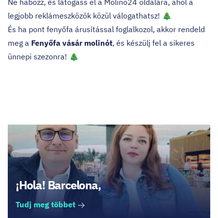
Ne habozz, és látogass el a
Molino24
oldalára, ahol a
legjobb reklámeszközök közül válogathatsz! 🎄
És ha pont fenyőfa árusítással foglalkozol, akkor rendeld
meg a
Fenyőfa vásár molinót
, és készülj fel a sikeres
ünnepi szezonra! 🎄
Legfrissebb cikkek
¡Hola! Barcelona,
Tudj meg többet