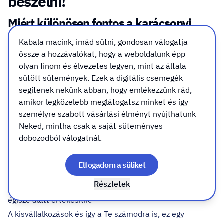
beszélni!
Miért különösen fontos a karácsonyi
marketing?
Kabala macink, imád sütni, gondosan válogatja
össze a hozzávalókat, hogy a weboldalunk épp
Erről senki sem szeret beszélni, de egyszerűen tény, hogy
olyan finom és élvezetes legyen, mint az általa
a karácsonyi időszakban a vásárlók hajlandók többet
sütött sütemények. Ezek a digitális csemegék
költeni - akár erejükön felül is - és keresik azokat a
segítenek nekünk abban, hogy emlékezzünk rád,
lehetőségeket, amelyekkel gyorsan, egyszerűen és
amikor legközelebb meglátogatsz minket és így
személyre szabott vásárlási élményt nyújthatunk
kényelmesen megoldhatják az ünnepi előkészületeket.
Neked, mintha csak a saját süteményes
Lehet róla vitázni: ez jó-e avagy sem, de tény hogy így van
dobozodból válogatnál.
sokat költünk! Van olyan iparág, ahol az egész éves
bevétel 70-80%-át ebben a pár hónapban termelik meg.
Elfogadom a sütiket
Gondolj csak a fenyőárusokra, a halkereskedőkre vagy a
Részletek
számtalan kézművesre: akik termékeiket az ajándékozás
égisze alatt értékesítik.
A kisvállalkozások és így a Te számodra is, ez egy