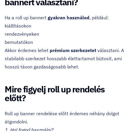
bannert választani?
Ha a roll up bannert
gyakran használod
, például:
kiállításokon
rendezvényeken
bemutatókon
Akkor érdemes lehet
prémium szerkezetet
választani. A
stabilabb szerkezet hosszabb élettartamot biztosít, ami
hosszú távon gazdaságosabb lehet.
Mire figyelj roll up rendelés
előtt?
Roll up banner rendelése előtt érdemes néhány dolgot
átgondolni.
1. Hol fogod használni?