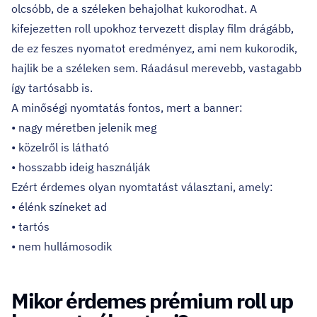
olcsóbb, de a széleken behajolhat kukorodhat. A
kifejezetten roll upokhoz tervezett display film drágább,
de ez feszes nyomatot eredményez, ami nem kukorodik,
hajlik be a széleken sem. Ráadásul merevebb, vastagabb
így tartósabb is.
A minőségi nyomtatás fontos, mert a banner:
• nagy méretben jelenik meg
• közelről is látható
• hosszabb ideig használják
Ezért érdemes olyan nyomtatást választani, amely:
• élénk színeket ad
• tartós
• nem hullámosodik
Mikor érdemes prémium roll up