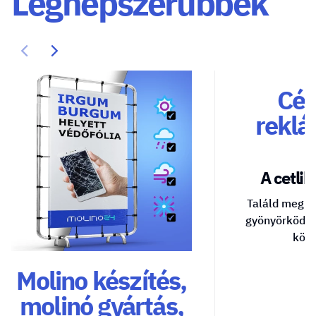
Legnépszerűbbek
Cég
reklá
A cetlik 
Találd meg a
gyönyörködte
közv
Molino készítés,
molinó gyártás,