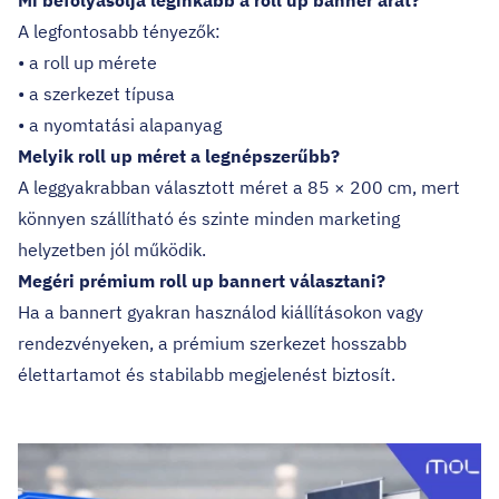
Mi befolyásolja leginkább a roll up banner árát?
A legfontosabb tényezők:
• a roll up mérete
• a szerkezet típusa
• a nyomtatási alapanyag
Melyik roll up méret a legnépszerűbb?
A leggyakrabban választott méret a 85 × 200 cm, mert
könnyen szállítható és szinte minden marketing
helyzetben jól működik.
Megéri prémium roll up bannert választani?
Ha a bannert gyakran használod kiállításokon vagy
rendezvényeken, a prémium szerkezet hosszabb
élettartamot és stabilabb megjelenést biztosít.