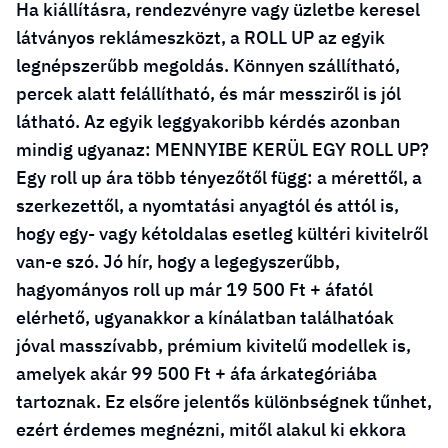
Ha kiállításra, rendezvényre vagy üzletbe keresel
látványos reklámeszközt, a ROLL UP az egyik
legnépszerűbb megoldás. Könnyen szállítható,
percek alatt felállítható, és már messziről is jól
látható. Az egyik leggyakoribb kérdés azonban
mindig ugyanaz: MENNYIBE KERÜL EGY ROLL UP?
Egy roll up ára több tényezőtől függ: a mérettől, a
szerkezettől, a nyomtatási anyagtól és attól is,
hogy egy- vagy kétoldalas esetleg kültéri kivitelről
van-e szó. Jó hír, hogy a legegyszerűbb,
hagyományos roll up már 19 500 Ft + áfatól
elérhető, ugyanakkor a kínálatban találhatóak
jóval masszívabb, prémium kivitelű modellek is,
amelyek akár 99 500 Ft + áfa árkategóriába
tartoznak. Ez elsőre jelentős különbségnek tűnhet,
ezért érdemes megnézni, mitől alakul ki ekkora