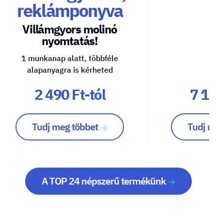
reklámponyva
Villámgyors molinó
nyomtatás!
1 munkanap alatt, többféle
alapanyagra is kérheted
2 490 Ft-tól
7 10
Tudj meg többet
Tudj m
A TOP 24 népszerű termékünk