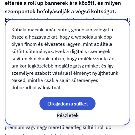
eltérés a roll up bannerek ára között, és milyen
szempontok befolyásolják a végső költséget.
Ebben a cikkben bemutatjuk, mi befolyásolja a roll
up árát, és mire érdemes figyelni rendelés előtt.
Kabala macink, imád sütni, gondosan válogatja
össze a hozzávalókat, hogy a weboldalunk épp
olyan finom és élvezetes legyen, mint az általa
Roll up banner ár – gyors
sütött sütemények. Ezek a digitális csemegék
áttekintés
segítenek nekünk abban, hogy emlékezzünk rád,
amikor legközelebb meglátogatsz minket és így
személyre szabott vásárlási élményt nyújthatunk
A roll up banner ára általában az alábbi tényezőktől függ:
Neked, mintha csak a saját süteményes
a roll up mérete
dobozodból válogatnál.
a szerkezet típusa
a nyomtatási anyag
Elfogadom a sütiket
az egy- vagy kétoldalas kivitel
Részletek
A legtöbb standard roll up ára általában kedvezőbb, míg a
prémium vagy nagy méretű esetleg kültéri roll up