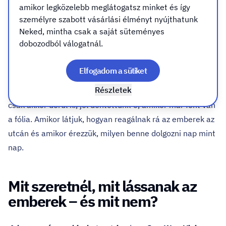
Amikor felkerül egy dekor üzleted homlokzatára,
amikor legközelebb meglátogatsz minket és így
személyre szabott vásárlási élményt nyújthatunk
kirakatára, a boltod karaktere egy pillanat alatt
Neked, mintha csak a saját süteményes
megváltozik. Ugyanaz a tér, ugyanaz a pult, ugyanaz a
dobozodból válogatnál.
fény – mégis más lesz az érzés! Határozottabb,
markánsabb, reklámszerűbb, rögtön látszik itt „élet”
Elfogadom a sütiket
zajlik. A belső hangulat viszont attól függ milyen
Részletek
dekorációt, milyen fóliát választottál. Sokszor viszont
csak akkor derül ki, jól döntöttünk-e, amikor már fent van
a fólia. Amikor látjuk, hogyan reagálnak rá az emberek az
utcán és amikor érezzük, milyen benne dolgozni nap mint
nap.
Mit szeretnél, mit lássanak az
emberek – és mit nem?