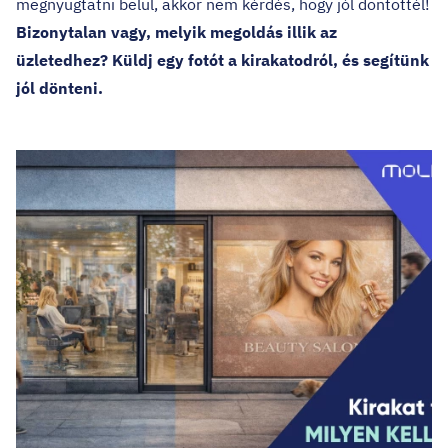
megnyugtatni belül, akkor nem kérdés, hogy jól döntöttél!
Bizonytalan vagy, melyik megoldás illik az
üzletedhez? Küldj egy fotót a kirakatodról, és segítünk
jól dönteni.