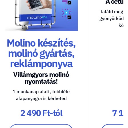
A cetlik 
Találd meg a
gyönyörködte
közv
Molino készítés,
molinó gyártás,
reklámponyva
Villámgyors molinó
nyomtatás!
1 munkanap alatt, többféle
alapanyagra is kérheted
2 490 Ft-tól
7 10