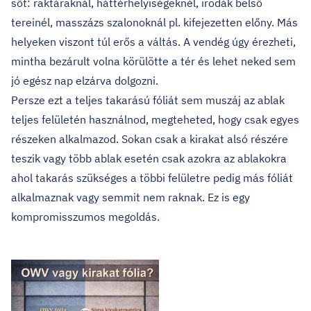
sőt: raktáraknál, háttérhelyiségeknél, irodák belső
tereinél, masszázs szalonoknál pl. kifejezetten előny. Más
helyeken viszont túl erős a váltás. A vendég úgy érezheti,
mintha bezárult volna körülötte a tér és lehet neked sem
jó egész nap elzárva dolgozni.
Persze ezt a teljes takarású fóliát sem muszáj az ablak
teljes felületén használnod, megteheted, hogy csak egyes
részeken alkalmazod. Sokan csak a kirakat alsó részére
teszik vagy több ablak esetén csak azokra az ablakokra
ahol takarás szükséges a többi felületre pedig más fóliát
alkalmaznak vagy semmit nem raknak. Ez is egy
kompromisszumos megoldás.