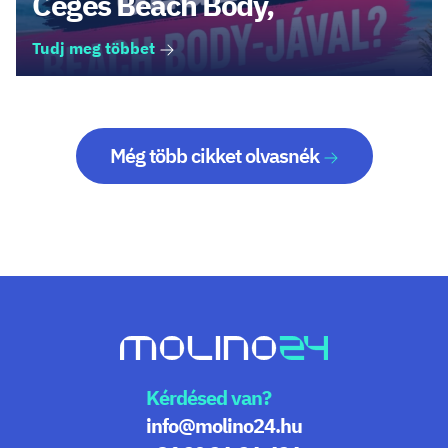
Céges Beach Body,
Tudj meg többet
Még több cikket olvasnék
Kérdésed van?
info@molino24.hu