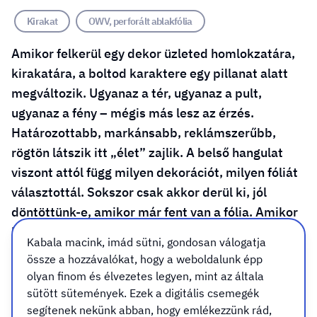
Kirakat
OWV, perforált ablakfólia
Amikor felkerül egy dekor üzleted homlokzatára,
kirakatára, a boltod karaktere egy pillanat alatt
megváltozik. Ugyanaz a tér, ugyanaz a pult,
ugyanaz a fény – mégis más lesz az érzés.
Határozottabb, markánsabb, reklámszerűbb,
rögtön látszik itt „élet” zajlik. A belső hangulat
viszont attól függ milyen dekorációt, milyen fóliát
választottál. Sokszor csak akkor derül ki, jól
döntöttünk-e, amikor már fent van a fólia. Amikor
látjuk, hogyan reagálnak rá az emberek az utcán
Kabala macink, imád sütni, gondosan válogatja
és amikor érezzük, milyen benne dolgozni nap
össze a hozzávalókat, hogy a weboldalunk épp
mint nap.
olyan finom és élvezetes legyen, mint az általa
sütött sütemények. Ezek a digitális csemegék
segítenek nekünk abban, hogy emlékezzünk rád,