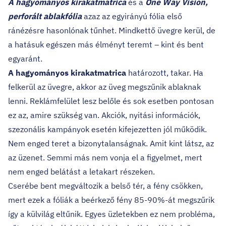
A hagyományos kirakatmatrica
és a
One Way Vision,
perforált ablakfólia
azaz az egyirányú fólia első
ránézésre hasonlónak tűnhet. Mindkettő üvegre kerül, de
a hatásuk egészen más élményt teremt – kint és bent
egyaránt.
A hagyományos kirakatmatrica
határozott, takar. Ha
felkerül az üvegre, akkor az üveg megszűnik ablaknak
lenni. Reklámfelület lesz belőle és sok esetben pontosan
ez az, amire szükség van. Akciók, nyitási információk,
szezonális kampányok esetén kifejezetten jól működik.
Nem enged teret a bizonytalanságnak. Amit kint látsz, az
az üzenet. Semmi más nem vonja el a figyelmet, mert
nem enged belátást a letakart részeken.
Cserébe bent megváltozik a belső tér, a fény csökken,
mert ezek a fóliák a beérkező fény 85-90%-át megszűrik
így a külvilág eltűnik. Egyes üzletekben ez nem probléma,