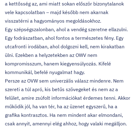
a kettősség az, ami miatt sokan először bizonytalanok
vele kapcsolatban – majd később nem akarnak
visszatérni a hagyományos megoldásokhoz.
Egy szépségszalonban, ahol a vendég szeretne ellazulni.
Egy fodrászatban, ahol fontos a természetes fény. Egy
utcafronti irodában, ahol dolgozni kell, nem kirakatban
ülni. Ezekben a helyzetekben az OWV nem
kompromisszum, hanem kiegyensúlyozás. Kifelé
kommunikál, befelé nyugalmat hagy.
Persze az OVW sem univerzális válasz mindenre. Nem
szereti a túl apró, kis betűs szövegeket és nem az a
felület, amire zsúfolt információkat érdemes tenni. Akkor
működik jól, ha van tér, ha az üzenet egyszerű, ha a
grafika kontrasztos. Ha nem mindent akar elmondani,
csak annyit, amennyi elég ahhoz, hogy valaki megálljon.