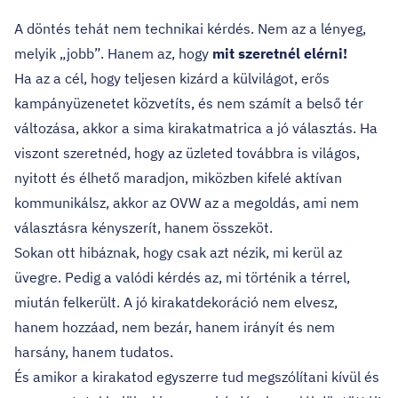
A döntés tehát nem technikai kérdés. Nem az a lényeg,
melyik „jobb”. Hanem az, hogy
mit szeretnél elérni!
Ha az a cél, hogy teljesen kizárd a külvilágot, erős
kampányüzenetet közvetíts, és nem számít a belső tér
változása, akkor a sima kirakatmatrica a jó választás. Ha
viszont szeretnéd, hogy az üzleted továbbra is világos,
nyitott és élhető maradjon, miközben kifelé aktívan
kommunikálsz, akkor az OVW az a megoldás, ami nem
választásra kényszerít, hanem összeköt.
Sokan ott hibáznak, hogy csak azt nézik, mi kerül az
üvegre. Pedig a valódi kérdés az, mi történik a térrel,
miután felkerült. A jó kirakatdekoráció nem elvesz,
hanem hozzáad, nem bezár, hanem irányít és nem
harsány, hanem tudatos.
És amikor a kirakatod egyszerre tud megszólítani kívül és