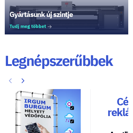
Gyártásunk új szintje
Tudj meg többet
Legnépszerűbbek
Cég
reklá