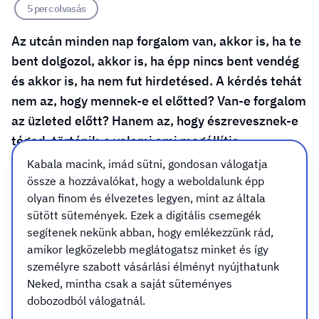
5 perc olvasás
Az utcán minden nap forgalom van, akkor is, ha te
bent dolgozol, akkor is, ha épp nincs bent vendég
és akkor is, ha nem fut hirdetésed. A kérdés tehát
nem az, hogy mennek-e el előtted? Van-e forgalom
az üzleted előtt? Hanem az, hogy észrevesznek-e
téged, történik-e valami ami megállítja,
elgondolkodtatja az elhaladókat. Egy utcafronti
Kabala macink, imád sütni, gondosan válogatja
Kis-középvállalkozó számára a kirakat nem
össze a hozzávalókat, hogy a weboldalunk épp
olyan finom és élvezetes legyen, mint az általa
dekoráció, hanem az egyetlen reklámfelület, ami
sütött sütemények. Ezek a digitális csemegék
folyamatosan, költség nélkül dolgozik, neki! Nincs
segítenek nekünk abban, hogy emlékezzünk rád,
kattintási díj vagy algoritmus, nincs
amikor legközelebb meglátogatsz minket és így
kampányzárás, csak az üveg és az üzenet!
személyre szabott vásárlási élményt nyújthatunk
Neked, mintha csak a saját süteményes
dobozodból válogatnál.
Nézzük a számokat – óvatosan