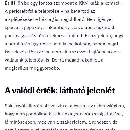
És itt jön be egy fontos szempont a KKV-knál: a kontroll.
A perforált fólia telepítése – ha betartod az
alaplépéseket – házilag is megoldható. Nem igényel
speciális gépeket, szakembert, csak alapos tisztítást,
pontos igazítást és türelmes simítást. Ez azt jelenti, hogy
a beruházás egy része nem külső költség, hanem saját
kivitelezés. Persze, ha nem akarsz ezzel bajlódni, akkor
vállalunk telepítést is. De ha magad rakod fel, a
megtérülés még gyorsabb.
A valódi érték: látható jelenlét
Sok kisvállalkozás ott veszíti el a csatát az üzleti világban,
hogy nem gondolkodik láthatóságban. Van szolgáltatása,
jó minőségben, meg van a szakértelem, a rendszer, de