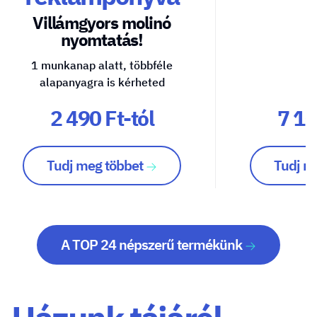
Villámgyors molinó
nyomtatás!
1 munkanap alatt, többféle
alapanyagra is kérheted
2 490 Ft-tól
7 10
Tudj meg többet
Tudj m
A TOP 24 népszerű termékünk