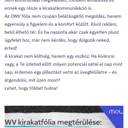
nem kommunikál megfelelően, mindent kimaxolva és
ennek egy része a kirakatkommunikáció is.
Az OWV fólia nem csupán belátásgátló megoldás, hanem
egyensúly a figyelem és a komfort között. Kívül reklám,
belül élhető tér. És ha naponta akár csak egyetlen plusz
ügyfelet hoz, már nem kérdés, hogy dolgozik neked,
érted!
A kirakat nem költség, hanem egy eszköz. Ha kíváncsi
vagy, a Te üzleted előtt milyen potenciál sétál el nap mint
nap, érdemes egy pillantást vetni az üvegfelületre – és
átgondolni, mit üzen most?
Lehet, hogy többet tudna!