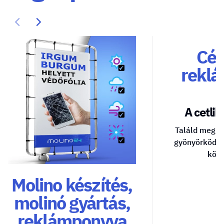
Cég
reklá
A cetlik 
Találd meg a
gyönyörködte
közv
Molino készítés,
molinó gyártás,
reklámponyva