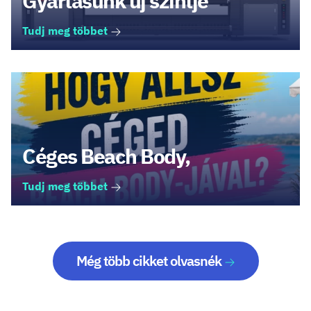
Gyártásunk új szintje
Tudj meg többet
Céges Beach Body,
Tudj meg többet
Még több cikket olvasnék