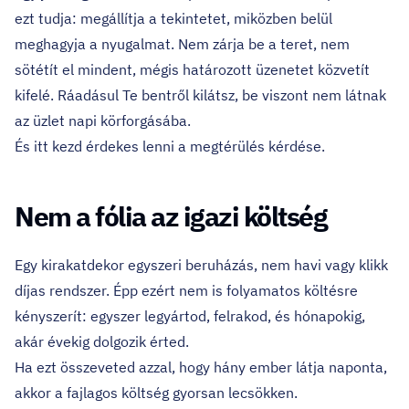
ezt tudja: megállítja a tekintetet, miközben belül
meghagyja a nyugalmat. Nem zárja be a teret, nem
sötétít el mindent, mégis határozott üzenetet közvetít
kifelé. Ráadásul Te bentről kilátsz, be viszont nem látnak
az üzlet napi körforgásába.
És itt kezd érdekes lenni a megtérülés kérdése.
Nem a fólia az igazi költség
Egy kirakatdekor egyszeri beruházás, nem havi vagy klikk
díjas rendszer. Épp ezért nem is folyamatos költésre
kényszerít: egyszer legyártod, felrakod, és hónapokig,
akár évekig dolgozik érted.
Ha ezt összeveted azzal, hogy hány ember látja naponta,
akkor a fajlagos költség gyorsan lecsökken.