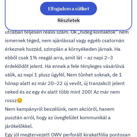
Elfogadom a sütiket
Tegyük fel, hogy naponta átlagosan 200–300 ember
Részletek
halad el az üzleted előtt. Ez egy közepes forgalmú városi
utcában teljesen reális szám. Ők „hideg kontaktok” nem
ismernek téged, nem ajánlással vagy egyéb csatornán
érkeznek hozzád, szimplán a környékeden járnak. Ha
ebből csak 1% reagál arra, amit lát – az napi 2–3
érdeklődőt jelent. Ha ennek a fele tényleges vásárlóvá
válik, az napi 1 plusz ügyfél. Nem tűnhet soknak, de 1
hónap alatt ez már 20–22 új vevőt, új tranzakcit jelent
neked és ez egy év alatt több mint 200! Az már nem
rossz😊
Nem kampányról beszélünk, nem akcióról, hanem
pusztán arról, hogy az üvegfelület kommunikál a
járókelőkkel.
Egy jól megtervezett
OWV perforált kirakatfólia
pontosan