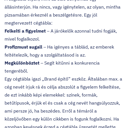
állásinterjún. Ha nincs, vagy igénytelen, az olyan, mintha
pizsamában érkeznél a beszélgetésre. Egy jól
megtervezett cégtábla:
Felkelti a figyelmet
– A járókelők azonnal tudni fogják,
mivel foglalkozol.
Profizmust sugall
– Ha igényes a táblád, az emberek
feltételezik, hogy a szolgáltatásod is az.
Megkülönböztet
– Segít kitűnni a konkurencia
tengeréből.
Egy cégtábla igazi „Brand építő” eszköz. Általában max. a
cég nevét írjuk rá és célja abszolút a figyelem felkeltése,
de ezt inkább képi elemekkel: színek, formák,
betűtípusok, érjük el és csak a cég nevét hangsúlyozzuk,
ami persze jó, ha beszédes. Erről a témáról a
közeljövőben egy külön cikkben is fogunk foglalkozni. Ha
azonban kevésnek érzed a cégtábla üzenetét mellette