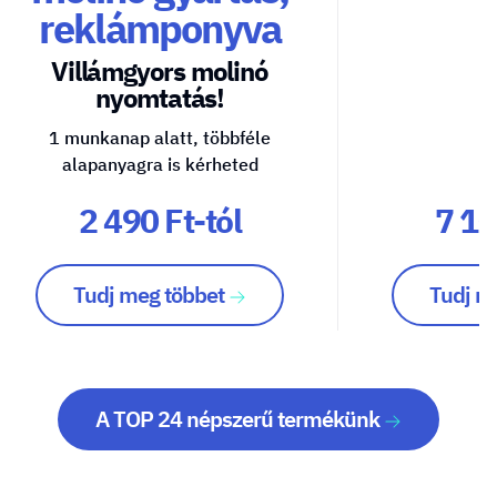
reklámponyva
Villámgyors molinó
nyomtatás!
1 munkanap alatt, többféle
alapanyagra is kérheted
2 490 Ft-tól
7 10
Tudj meg többet
Tudj m
A TOP 24 népszerű termékünk