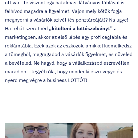
ott van. Te viszont egy hatalmas, látványos táblával is
felhívod magadra a figyelmet. Vajon melyikőtök fogja
megnyerni a vásárlók szívét (és pénztárcáját)? Na ugye!
Ha tehát szeretnéd
„kitölteni a lottószelvényt”
a
marketingben, akkor az első lépés egy profi cégtábla és
reklámtábla. Ezek azok az eszközök, amikkel kiemelkedsz
a tömegből, megragadod a vásárlók figyelmét, és növeled
a bevételed. Ne hagyd, hogy a vállalkozásod észrevétlen
maradjon – tegyél róla, hogy mindenki észrevegye és
nyerd meg végre a business LOTTÓT!
Legfrissebb cikkek