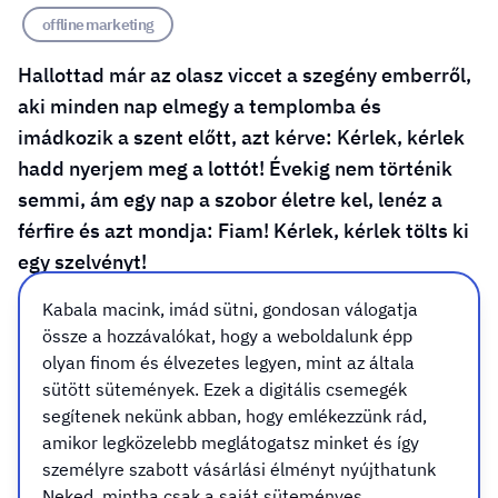
offline marketing
Hallottad már az olasz viccet a szegény emberről,
aki minden nap elmegy a templomba és
imádkozik a szent előtt, azt kérve: Kérlek, kérlek
hadd nyerjem meg a lottót! Évekig nem történik
semmi, ám egy nap a szobor életre kel, lenéz a
férfire és azt mondja: Fiam! Kérlek, kérlek tölts ki
egy szelvényt!
Kabala macink, imád sütni, gondosan válogatja
össze a hozzávalókat, hogy a weboldalunk épp
Nos, pontosan ez a helyzet a marketinggel is. Lehet
olyan finom és élvezetes legyen, mint az általa
akármilyen zseniális a vállalkozásod, árulhatod akár a
sütött sütemények. Ezek a digitális csemegék
világ legjobb hamburgerét, leggyorsabb autóját,
segítenek nekünk abban, hogy emlékezzünk rád,
legpuhább zokniját – ha senki nem tud rólad, az olyan,
amikor legközelebb meglátogatsz minket és így
személyre szabott vásárlási élményt nyújthatunk
mintha egy lakatlan szigeten suttognád a legjobb
Neked, mintha csak a saját süteményes