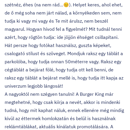
szétnéz, éhes (na nem rád…😊). Helyet keres, ahol ehet,
de ő még soha nem járt nálad, a környékeden sem, nem
tudja ki vagy mi vagy és Te mit árulsz, nem beszél
magyarul. Hogyan hívod fel a figyelmét? Mit tudnál tenni
azért, hogy rögtön tudja: ide jöjjön éhséget csillapítani.
Hát persze hogy fotókat használsz, guszta képeket,
csalogató stílust és szöveget. Mondjuk raksz egy táblát a
parkolóba, hogy tudja onnan 50méterre vagy. Raksz egy
cégtáblát a bejárat fölé, hogy tudja ott kell benni, de
raksz egy táblát a bejárat mellé is, hogy tudja itt kapja az
univerzum legjobb lángosát!
A nagyoktól nem szégyen tanulni! A Burger King már
megtehetné, hogy csak kiírja a nevét, akkor is mindenki
tudná, hogy mit kaphat náluk, ennek ellenére még mindig
kívül az éttermek homlokzatán és belül is használnak
reklámtáblákat, aktuális kínálatuk promotálására. A