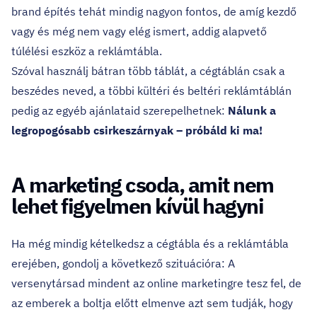
brand építés tehát mindig nagyon fontos, de amíg kezdő
vagy és még nem vagy elég ismert, addig alapvető
túlélési eszköz a reklámtábla.
Szóval használj bátran több táblát, a cégtáblán csak a
beszédes neved, a többi kültéri és beltéri reklámtáblán
pedig az egyéb ajánlataid szerepelhetnek:
Nálunk a
legropogósabb csirkeszárnyak – próbáld ki ma!
A marketing csoda, amit nem
lehet figyelmen kívül hagyni
Ha még mindig kételkedsz a cégtábla és a reklámtábla
erejében, gondolj a következő szituációra: A
versenytársad mindent az online marketingre tesz fel, de
az emberek a boltja előtt elmenve azt sem tudják, hogy