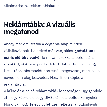
alkalmazhatsz reklámtáblákat is!
Reklámtábla: A vizuális
megafonod
Ahogy már említettük a cégtábla alap minden
vállalkozásnak. Ha neked már van, akkor
gratulálunk,
máris előrébb vagy!
De mi van azokkal a potenciális
vevőkkel, akik nem pont üzleted előtt sétálnak el vagy
kicsit több információt szeretnél megosztani, mert pl.: a
neved nem elég beszédes. Nos, itt jön képbe a
reklámtábla!
A külső és a belső reklámtáblák lehetőségeit úgy gondold
át, hogy képzeld el, egy UFO száll le a boltod környékén.
Mondjuk, hogy Te egy büfét üzemeltetsz, a földönkívüli