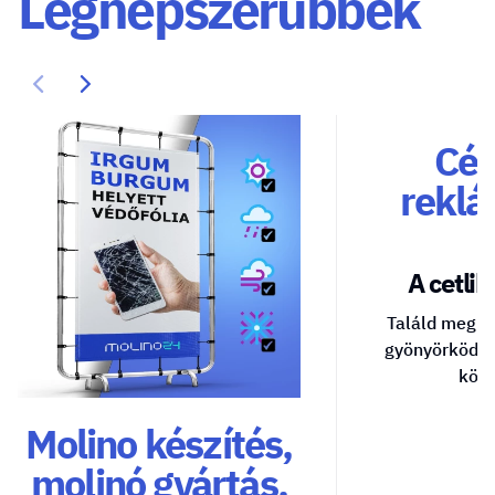
Legnépszerűbbek
Cég
reklá
A cetlik 
Találd meg a
gyönyörködte
közv
Molino készítés,
molinó gyártás,