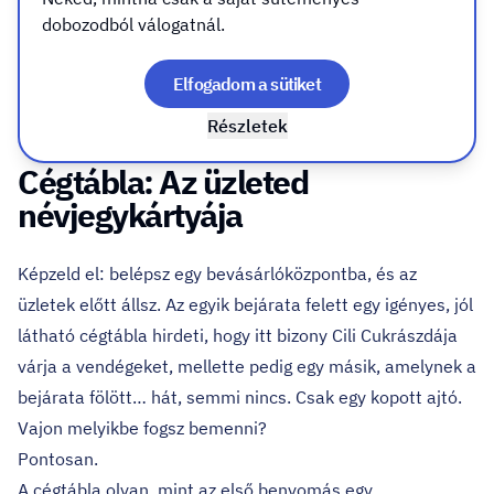
akcióidat. A jó hír viszont az, hogy van egy marketinges
dobozodból válogatnál.
„lottószelvény”, amit ha kitöltesz, máris nagyobb esélyed
lesz a nyerésre. Ez pedig nem más, mint
a cégtábla,
Elfogadom a sütiket
reklámtábla!
Részletek
Cégtábla: Az üzleted
névjegykártyája
Képzeld el: belépsz egy bevásárlóközpontba, és az
üzletek előtt állsz. Az egyik bejárata felett egy igényes, jól
látható cégtábla hirdeti, hogy itt bizony Cili Cukrászdája
várja a vendégeket, mellette pedig egy másik, amelynek a
bejárata fölött… hát, semmi nincs. Csak egy kopott ajtó.
Vajon melyikbe fogsz bemenni?
Pontosan.
A cégtábla olyan, mint az első benyomás egy