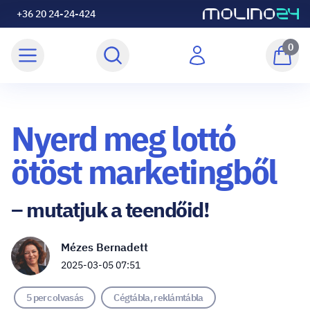
+36 20 24-24-424
0
Nyerd meg lottó
ötöst marketingből
– mutatjuk a teendőid!
Mézes Bernadett
2025-03-05 07:51
5 perc olvasás
Cégtábla, reklámtábla