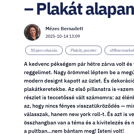
– Plakát alapa
Mézes Bernadett
2025-10-14 13:09
10 perc olvasás
Plakát, poszter
offline marke
A kedvenc pékségem pár hétre zárva volt és 
reggelimet. Nagy örömmel léptem be a megúju
modern designt kapott az üzlet. És dekoráci
plakátkeretekbe. Az első pillanatra is «sze
részlet is teccetőssé vált számomra: az élén
az, hogy nincs fényes visszatükröződés — min
válasszak, hanem new york roll-t. És azt is v
összhangban van a téma és a kivitelezés és 
a pultban...nem bántam meg! Isteni volt!