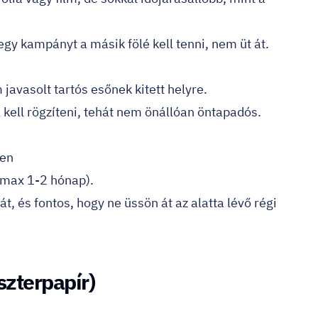
egy kampányt a másik fölé kell tenni, nem üt át.
javasolt tartós esőnek kitett helyre.
 kell rögzíteni, tehát nem önállóan öntapadós.
ken
 max 1-2 hónap).
t, és fontos, hogy ne üssön át az alatta lévő régi
szterpapír)