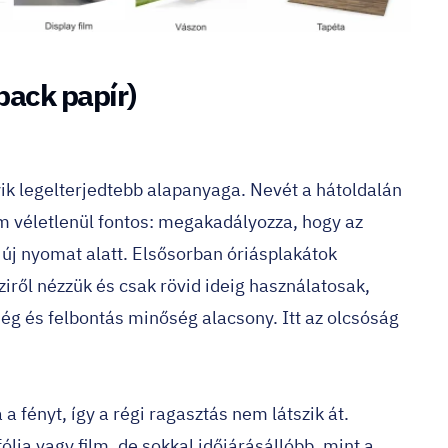
back papír)
ik legelterjedtebb alapanyaga. Nevét a hátoldalán
em véletlenül fontos: megakadályozza, hogy az
az új nyomat alatt. Elsősorban óriásplakátok
iről nézzük és csak rövid ideig használatosak,
ég és felbontás minőség alacsony. Itt az olcsóság
 a fényt, így a régi ragasztás nem látszik át.
lia vagy film, de sokkal időjárásállóbb, mint a