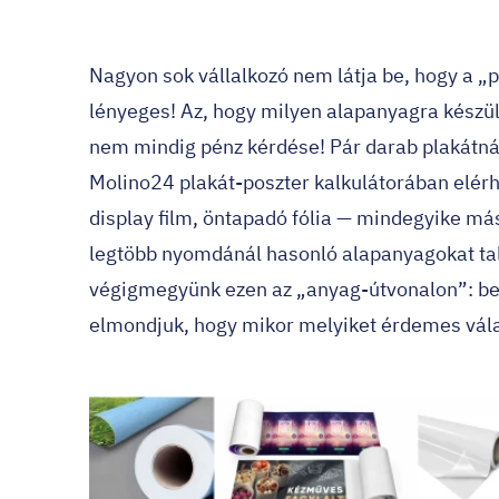
Nagyon sok vállalkozó nem látja be, hogy a 
lényeges! Az, hogy milyen alapanyagra készül
nem mindig pénz kérdése! Pár darab plakátnál
Molino24 plakát-poszter kalkulátorában
elérh
display film, öntapadó fólia — mindegyike má
legtöbb nyomdánál hasonló alapanyagokat tal
végigmegyünk ezen az „anyag-útvonalon”: bem
elmondjuk, hogy mikor melyiket érdemes vál