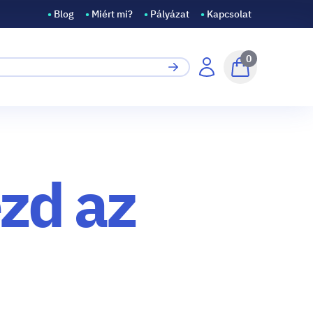
•
Blog
•
Miért mi?
•
Pályázat
•
Kapcsolat
0
ézd az