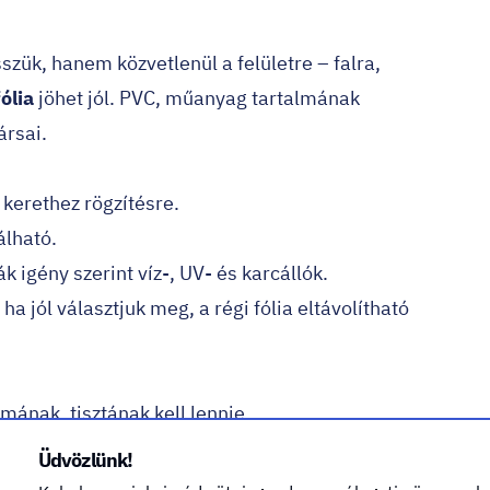
zük, hanem közvetlenül a felületre – falra,
ólia
jöhet jól. PVC, műanyag tartalmának
ársai.
 kerethez rögzítésre.
álható.
ák igény szerint víz-, UV- és karcállók.
ha jól választjuk meg, a régi fólia eltávolítható
imának, tisztának kell lennie.
 fóliáknál előfordul, hogy ragasztómaradék marad
Üdvözlünk!
kel orvosolható.