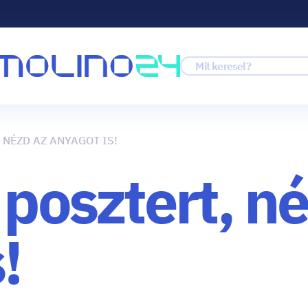
 NÉZD AZ ANYAGOT IS!
 posztert, n
!