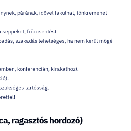
fénynek, párának, idővel fakulhat, tönkremehet
zcseppeket, fröccsentést.
padás, szakadás lehetséges, ha nem kerül mögé
emben, konferencián, kirakathoz).
ió).
szükséges tartósság.
rettel!
ica, ragasztós hordozó)