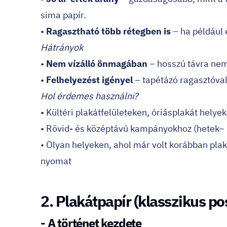
sima papír.
•
Ragasztható több rétegben is
– ha például 
Hátrányok
•
Nem vízálló önmagában
– hosszú távra nem 
•
Felhelyezést igényel
– tapétázó ragasztóval
Hol érdemes használni?
• Kültéri plakátfelületeken, óriásplakát helye
• Rövid- és középtávú kampányokhoz (hetek–
• Olyan helyeken, ahol már volt korábban plaká
nyomat
2. Plakátpapír (klasszikus po
- A történet kezdete