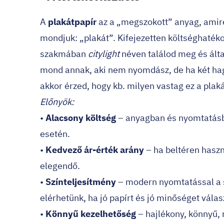
A
plakátpapír
az a „megszokott” anyag, amir
mondjuk: „plakát”. Kifejezetten költséghaték
szakmában
citylight
néven találod meg és ált
mond annak, aki nem nyomdász, de ha két ha
akkor érzed, hogy kb. milyen vastag ez a plaká
Előnyök:
•
Alacsony költség
– anyagban és nyomtatás
esetén.
•
Kedvező ár-érték arány
– ha beltéren haszn
elegendő.
•
Színteljesítmény
– modern nyomtatással a sz
elérhetünk, ha jó papírt és jó minőséget válas
•
Könnyű kezelhetőség
– hajlékony, könnyű, r