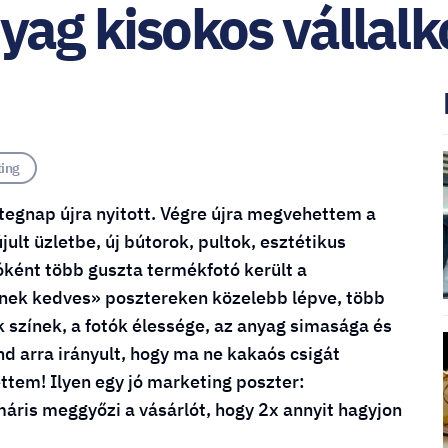
nyag kisokos vállal
ting
tegnap újra nyitott. Végre újra megvehettem a
lt üzletbe, új bútorok, pultok, esztétikus
óként több guszta termékfotó került a
mnek kedves» posztereken közelebb lépve, több
k színek, a fotók élessége, az anyag simasága és
d arra irányult, hogy ma ne kakaós csigát
ettem! Ilyen egy jó marketing poszter:
máris meggyőzi a vásárlót, hogy 2x annyit hagyjon