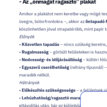
- Az „önmagát ragasztó” plakát
Amikor a plakátot nem keretbe vagy mögé tess
üvegre, bútorfrontokra –, akkor az
öntapadó f
köszönhetően jóval strapabíróbb, mint papír t
Előnyök
•
Közvetlen tapadás
– nincs szükség keretre,
•
Rugalmasság
– görbült felületeken is haszn
•
Nedvesség- és időjárásállóság
– kültéri fóli
•
Egyszerű cserélhetőség
(néhány típusnál) – 
maradék nélkül.
Hátrányok
•
Előkészítés szükségessége
– a felületnek s
•
Lehúzhatóság/ragasztó maradék
- olcsóbb
eltávolítás után, bár ez különböző oldószerek