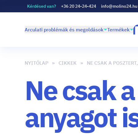
Kérdésed van?
+36 20 24-24-424
info@molino24.hu
Arculati problémák és megoldások
Termékek
NYITÓLAP
CIKKEK
NE CSAK A POSZTERT,
Ne csak a
anyagot is