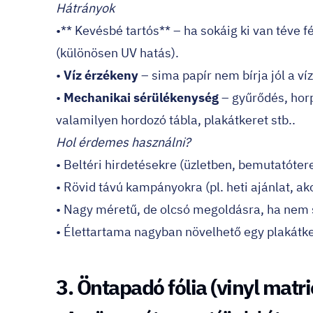
Hátrányok
•** Kevésbé tartós** – ha sokáig ki van téve 
(különösen UV hatás).
•
Víz érzékeny
– sima papír nem bírja jól a ví
•
Mechanikai sérülékenység
– gyűrődés, hor
valamilyen hordozó tábla, plakátkeret stb..
Hol érdemes használni?
• Beltéri hirdetésekre (üzletben, bemutatóter
• Rövid távú kampányokra (pl. heti ajánlat, akc
• Nagy méretű, de olcsó megoldásra, ha nem 
• Élettartama nagyban növelhető egy plakátke
3. Öntapadó fólia (vinyl matr