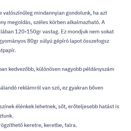
e valószínűleg mindannyian gondolunk, ha azt
ony megoldás, széles körben alkalmazható. A
alában 120-150gr vastag. Ez mondjuk nem sokat
gyományos 80gr súlyú gépíró lapot összefogsz
tpapír.
ban kedvezőbb, különösen nagyobb példányszám
álandó reklámról van szó, ez gyakran bőven
ínek élénkek lehetnek, sőt, erőteljesebb hatást is
ztunk.
ögzíthető keretre, keretbe, falra.