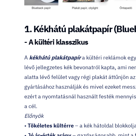
1. Kékhátú plakátpapír (Blue
- A kültéri klasszikus
A
kékhátú plakátpapír
a kültéri reklámok egy
lévő jellegzetes kék bevonatról kapta, ami n
alatta lévő felület vagy régi plakát áttűnjön 
gyártásához használják és mivel ezeket messz
ezért a nyomtatásnál használt festék mennyis
a cél.
Előnyök
•
Tökéletes kültérre
– a kék hátoldal blokkolja
•
Jó ár-érték arány
– gazdaságosabb, mint a fó