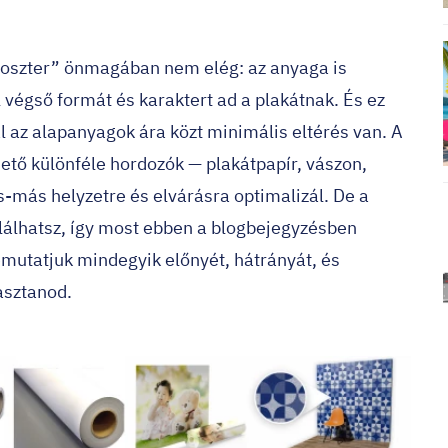
„poszter” önmagában nem elég: az anyaga is
 végső formát és karaktert ad a plakátnak. És ez
 az alapanyagok ára közt minimális eltérés van.
A
ető különféle hordozók — plakátpapír, vászon,
s-más helyzetre és elvárásra optimalizál. De a
álhatsz, így most ebben a blogbejegyzésben
utatjuk mindegyik előnyét, hátrányát, és
asztanod.