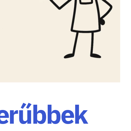
erűbbek