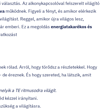
i választás. Az alkonykapcsolóval felszerelt világító
dva
működnek. Figyeli a fényt, és amikor elérkezik
ilágítást. Reggel, amikor újra világos lesz,
már emberi. Ez a megoldás
energiatakarékos és
vatkozást
 rólad. Arról, hogy törődsz a részletekkel. Hogy
 de éreznek. És hogy szereted, ha látszik, amit
elyik a TE ritmusodra világít.
d kézzel irányítani.
zükség a világításra.