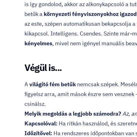
is így gondolod, akkor az alkonykapcsoló a tut
betűk a
környezeti fényviszonyokhoz igazo
az este, szépen automatikusan bekapcsolja a v
kikapcsol. Intelligens. Csendes. Szinte már-
kényelmes
, mivel nem igényel manuális bea
Végül is...
A
világító fém betűk
nemcsak szépek. Mesélnek
figyelsz arra, amit mások észre sem vesznek –
csinálsz.
Melyik megoldás a legjobb számodra?
Az, am
Kapcsolóval:
Ha ritkán használod, és szeretné
Időzítővel:
Ha rendszeres időpontokban van s