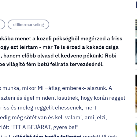
offline marketing
nkába menet a közeli pékségből megérzed a friss
hogy ezt leírtam - már Te is érzed a kakaós csiga
et, hanem előbb olvasd el kedvenc pékünk: Robi
e világító fém betű felirata tervezésénél.
b munka, mikor Mi –átlag emberek- alszunk. A
szteni és éjjel mindent kisütnek, hogy korán reggel
riss és meleg reggelit ehessenek, mert
ig még sötét van és kell valami, ami jelzi,
árlót: "ITT A BEJÁRAT, gyere be!"
i-vili
világító fém betűs feliratot
rendelt tőlünk.