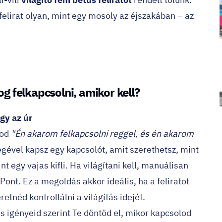
 felirat olyan, mint egy mosoly az éjszakában – az
fog felkapcsolni, amikor kell?
gy az úr
dod
"Én akarom felkapcsolni reggel, és én akarom
égével kapsz egy kapcsolót, amit szerethetsz, mint
 egy vajas kifli. Ha világítani kell, manuálisan
t. Ez a megoldás akkor ideális, ha a feliratot
etnéd kontrollálni a világítás idejét.
is igényeid szerint Te döntöd el, mikor kapcsolod