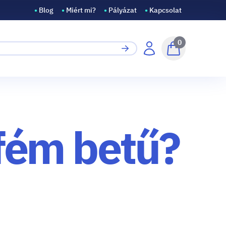
•
Blog
•
Miért mi?
•
Pályázat
•
Kapcsolat
0
ó fém betű?