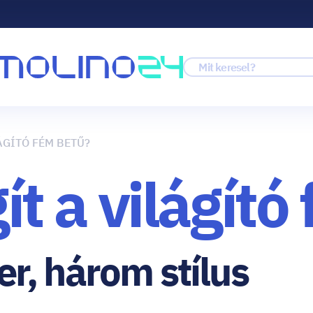
ÁGÍTÓ FÉM BETŰ?
gít a világít
r, három stílus