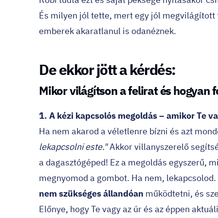
És milyen jól tette, mert egy jól megvilágított
emberek akaratlanul is odanéznek.
De ekkor jött a kérdés:
Mikor világítson a felirat és hogyan 
1. A kézi kapcsolós megoldás – amikor Te va
Ha nem akarod a véletlenre bízni és azt mon
lekapcsolni este."
Akkor villanyszerelő segíts
a dagasztógéped! Ez a megoldás egyszerű, mint
megnyomod a gombot. Ha nem, lekapcsolod. Pon
nem szükséges állandóan
működtetni, és szer
Előnye, hogy Te vagy az úr és az éppen aktuál