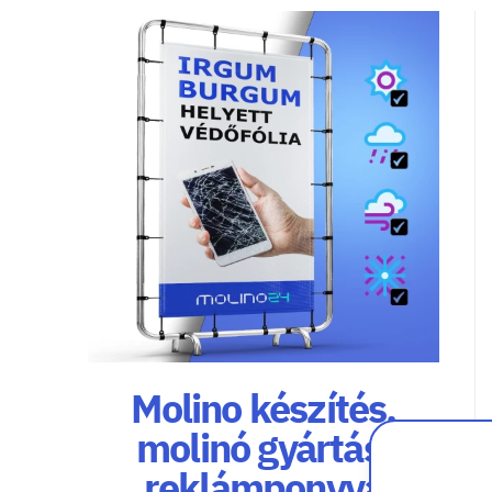
Molino készítés,
molinó gyártás,
reklámponyva