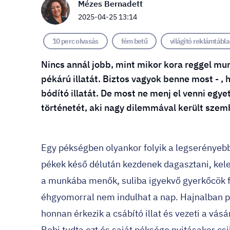
Mézes Bernadett
2025-04-25 13:14
10 perc olvasás
fém betű
világító reklámtábla
Nincs annál jobb, mint mikor kora reggel mu
pékárú illatát. Biztos vagyok benne most - , 
bódító illatát. De most ne menj el venni egy
történetét, aki nagy dilemmával került szemb
Egy pékségben olyankor folyik a legserényeb
pékek késő délután kezdenek dagasztani, kele
a munkába menők, suliba igyekvő gyerkőcök f
éhgyomorral nem indulhat a nap. Hajnalban ped
honnan érkezik a csábító illat és vezeti a vás
Robi tudta ezt és saját péksége nyitásakor csil