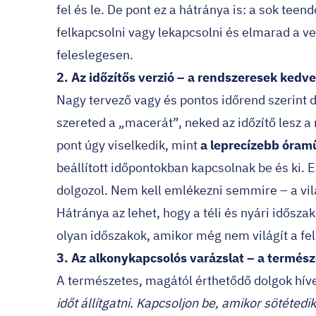
fel és le. De pont ez a hátránya is: a sok teen
felkapcsolni vagy lekapcsolni és elmarad a v
feleslegesen.
2. Az időzítős verzió – a rendszeresek kedv
Nagy tervező vagy és pontos időrend szerint 
szereted a „macerát”, neked az időzítő lesz a 
pont úgy viselkedik, mint
a leprecízebb óram
beállított időpontokban kapcsolnak be és ki. 
dolgozol. Nem kell emlékezni semmire – a vil
Hátránya az lehet, hogy a téli és nyári idősza
olyan időszakok, amikor még nem világít a fe
3. Az alkonykapcsolós varázslat – a termés
A természetes, magától érthetődő dolgok hív
időt állítgatni. Kapcsoljon be, amikor sötétedik