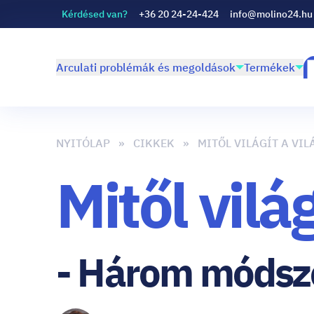
Kérdésed van?
+36 20 24-24-424
info@molino24.hu
Arculati problémák és megoldások
Termékek
NYITÓLAP
CIKKEK
MITŐL VILÁGÍT A VIL
Mitől vilá
- Három módsze