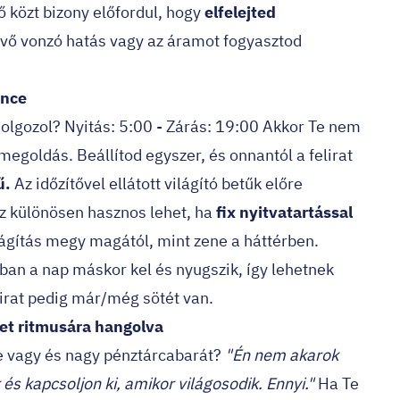
dő közt bizony előfordul, hogy
elfelejted
evő vonzó hatás vagy az áramot fogyasztod
ence
dolgozol? Nyitás: 5:00 - Zárás: 19:00 Akkor Te nem
megoldás. Beállítod egyszer, és onnantól a felirat
ű.
Az időzítővel ellátott világító betűk előre
Ez különösen hasznos lehet, ha
fix nyitvatartással
ágítás megy magától, mint zene a háttérben.
kban a nap máskor kel és nyugszik, így lehetnek
lirat pedig már/még sötét van.
zet ritmusára hangolva
e vagy és nagy pénztárcabarát?
"Én nem akarok
 és kapcsoljon ki, amikor világosodik. Ennyi."
Ha Te