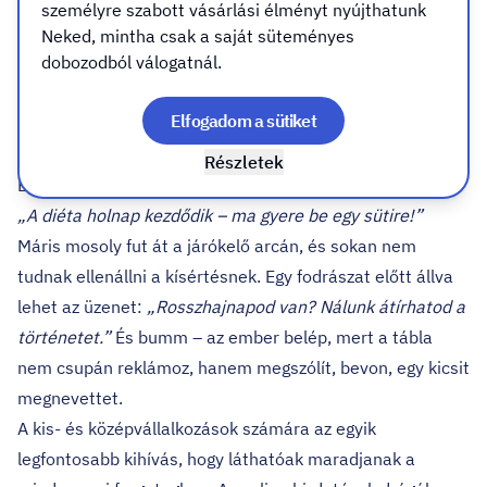
személyre szabott vásárlási élményt nyújthatunk
utcán. Nem dől el, nem repül el, hanem egyszerűen ott
Neked, mintha csak a saját süteményes
marad, és teszi a dolgát: megállít.
dobozodból válogatnál.
Miért imádják a KKV-k?
Elfogadom a sütiket
Részletek
Egy kávézó előtt például elegendő egy frappáns mondat:
„A diéta holnap kezdődik – ma gyere be egy sütire!”
Máris mosoly fut át a járókelő arcán, és sokan nem
tudnak ellenállni a kísértésnek. Egy fodrászat előtt állva
lehet az üzenet:
„Rosszhajnapod van? Nálunk átírhatod a
történetet.”
És bumm – az ember belép, mert a tábla
nem csupán reklámoz, hanem megszólít, bevon, egy kicsit
megnevettet.
A kis- és középvállalkozások számára az egyik
legfontosabb kihívás, hogy láthatóak maradjanak a