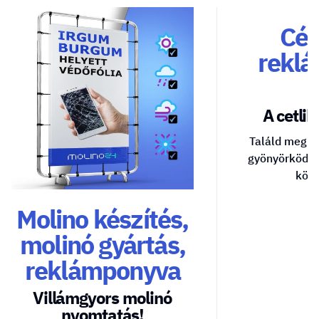
Cég
reklá
A cetlik 
Találd meg a
gyönyörködte
közv
Molino készítés,
molinó gyártás,
reklámponyva
Villámgyors molinó
nyomtatás!