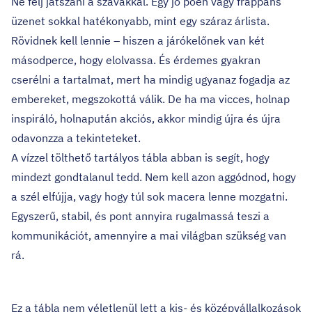
Ne félj játszani a szavakkal. Egy jó poén vagy frappáns
üzenet sokkal hatékonyabb, mint egy száraz árlista.
Rövidnek kell lennie – hiszen a járókelőnek van két
másodperce, hogy elolvassa. És érdemes gyakran
cserélni a tartalmat, mert ha mindig ugyanaz fogadja az
embereket, megszokottá válik. De ha ma vicces, holnap
inspiráló, holnapután akciós, akkor mindig újra és újra
odavonzza a tekinteteket.
A vízzel tölthető tartályos tábla abban is segít, hogy
mindezt gondtalanul tedd. Nem kell azon aggódnod, hogy
a szél elfújja, vagy hogy túl sok macera lenne mozgatni.
Egyszerű, stabil, és pont annyira rugalmassá teszi a
kommunikációt, amennyire a mai világban szükség van
rá.
Ez a tábla nem véletlenül lett a kis- és középvállalkozások