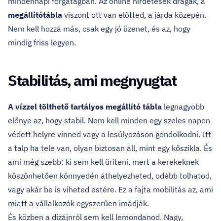
mindennapi forgatagban. Az online hirdetések drágák, a
megállítótábla
viszont ott van előtted, a járda közepén.
Nem kell hozzá más, csak egy jó üzenet, és az, hogy
mindig friss legyen.
Stabilitás, ami megnyugtat
A vízzel tölthető tartályos megállító tábla
legnagyobb
előnye az, hogy stabil. Nem kell minden egy szeles napon
védett helyre vinned vagy a lesúlyozáson gondolkodni. Itt
a talp ha tele van, olyan biztosan áll, mint egy kőszikla. És
ami még szebb: ki sem kell üríteni, mert a kerekeknek
köszönhetően könnyedén áthelyezheted, odébb tolhatod,
vagy akár be is viheted estére. Ez a fajta mobilitás az, ami
miatt a vállalkozók egyszerűen imádják.
És közben a dizájnról sem kell lemondanod. Nagy,