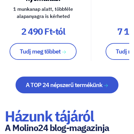
1 munkanap alatt, többféle
alapanyagra is kérheted
2 490 Ft-tól
7 10
Tudj meg többet
Tudj m
A TOP 24 népszerű termékünk
Házunk tájáról
A Molino24 blog-magazinja