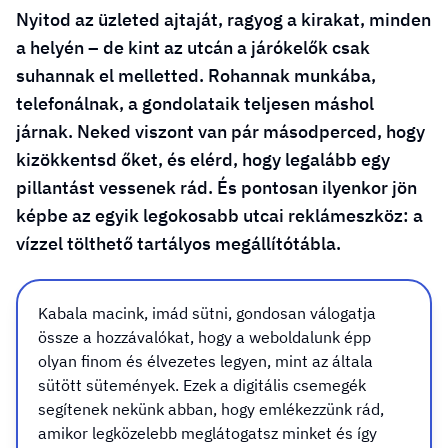
Nyitod az üzleted ajtaját, ragyog a kirakat, minden
a helyén – de kint az utcán a járókelők csak
suhannak el melletted. Rohannak munkába,
telefonálnak, a gondolataik teljesen máshol
járnak. Neked viszont van pár másodperced, hogy
kizökkentsd őket, és elérd, hogy legalább egy
pillantást vessenek rád. És pontosan ilyenkor jön
képbe az egyik legokosabb utcai reklámeszköz: a
vízzel tölthető tartályos megállítótábla.
Kabala macink, imád sütni, gondosan válogatja
Ez a típusú megállító tábla nem csupán egy fémkeret két
össze a hozzávalókat, hogy a weboldalunk épp
poszterrel. Inkább olyan, mint egy kitartó barát, aki
olyan finom és élvezetes legyen, mint az általa
sosem hagy cserben. A titka a stabil talp, amit vízzel vagy
sütött sütemények. Ezek a digitális csemegék
homokkal lehet feltölteni, és így állja a sarat még akkor
segítenek nekünk abban, hogy emlékezzünk rád,
is, amikor a szél úgy dönt, hogy kisebb vihart rendez az
amikor legközelebb meglátogatsz minket és így