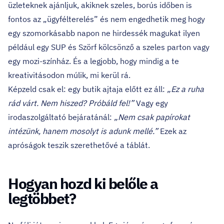
üzleteknek ajánljuk, akiknek szeles, borús időben is
fontos az „ügyfélterelés” és nem engedhetik meg hogy
egy szomorkásabb napon ne hirdessék magukat ilyen
például egy SUP és Szörf kölcsönző a szeles parton vagy
egy mozi-színház. És a legjobb, hogy mindig a te
kreativitásodon múlik, mi kerül rá.
Képzeld csak el: egy butik ajtaja előtt ez áll:
„Ez a ruha
rád várt. Nem hiszed? Próbáld fel!”
Vagy egy
irodaszolgáltató bejáratánál:
„Nem csak papírokat
intézünk, hanem mosolyt is adunk mellé.”
Ezek az
apróságok teszik szerethetővé a táblát.
Hogyan hozd ki belőle a
legtöbbet?