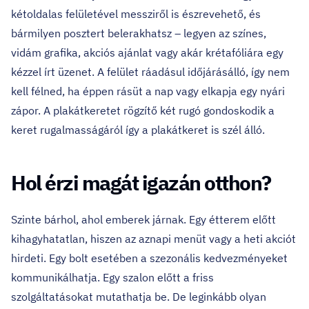
kétoldalas felületével messziről is észrevehető, és
bármilyen posztert belerakhatsz – legyen az színes,
vidám grafika, akciós ajánlat vagy akár krétafóliára egy
kézzel írt üzenet. A felület ráadásul időjárásálló, így nem
kell félned, ha éppen rásüt a nap vagy elkapja egy nyári
zápor. A plakátkeretet rögzítő két rugó gondoskodik a
keret rugalmasságáról így a plakátkeret is szél álló.
Hol érzi magát igazán otthon?
Szinte bárhol, ahol emberek járnak. Egy étterem előtt
kihagyhatatlan, hiszen az aznapi menüt vagy a heti akciót
hirdeti. Egy bolt esetében a szezonális kedvezményeket
kommunikálhatja. Egy szalon előtt a friss
szolgáltatásokat mutathatja be. De leginkább olyan