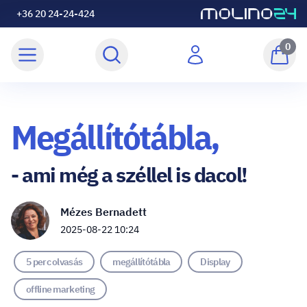
+36 20 24-24-424
0
Megállítótábla,
- ami még a széllel is dacol!
Mézes Bernadett
2025-08-22 10:24
5 perc olvasás
megállítótábla
Display
offline marketing