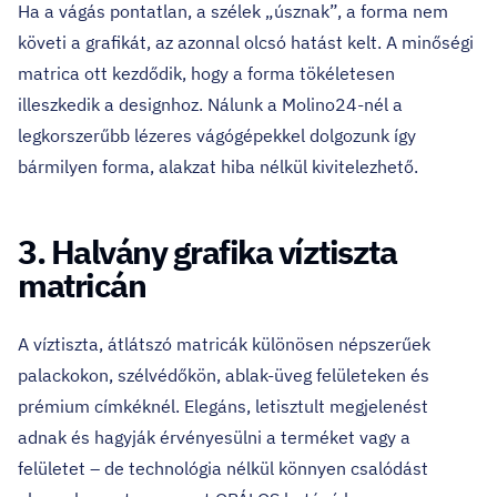
Ha a vágás pontatlan, a szélek „úsznak”, a forma nem
követi a grafikát, az azonnal olcsó hatást kelt. A minőségi
matrica ott kezdődik, hogy a forma tökéletesen
illeszkedik a designhoz. Nálunk a Molino24-nél a
legkorszerűbb lézeres vágógépekkel dolgozunk így
bármilyen forma, alakzat hiba nélkül kivitelezhető.
3. Halvány grafika víztiszta
matricán
A víztiszta, átlátszó matricák különösen népszerűek
palackokon, szélvédőkön, ablak-üveg felületeken és
prémium címkéknél. Elegáns, letisztult megjelenést
adnak és hagyják érvényesülni a terméket vagy a
felületet – de technológia nélkül könnyen csalódást