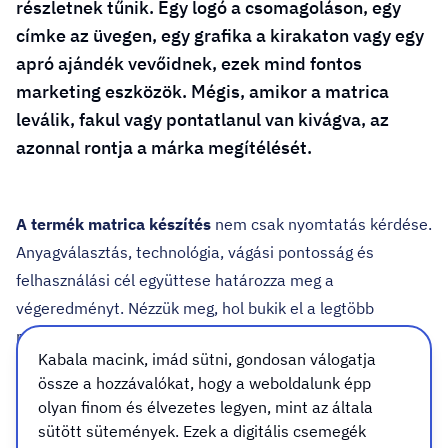
részletnek tűnik. Egy logó a csomagoláson, egy
címke az üvegen, egy grafika a kirakaton vagy egy
apró ajándék vevőidnek, ezek mind fontos
marketing eszközök. Mégis, amikor a matrica
leválik, fakul vagy pontatlanul van kivágva, az
azonnal rontja a márka megítélését.
A termék matrica készítés
nem csak nyomtatás kérdése.
Anyagválasztás, technológia, vágási pontosság és
felhasználási cél együttese határozza meg a
végeredményt. Nézzük meg, hol bukik el a legtöbb
matrica – és hogyan lehet ezt elkerülni.
Kabala macink, imád sütni, gondosan válogatja
össze a hozzávalókat, hogy a weboldalunk épp
1. Rosszul megválasztott
olyan finom és élvezetes legyen, mint az általa
sütött sütemények. Ezek a digitális csemegék
alapanyag