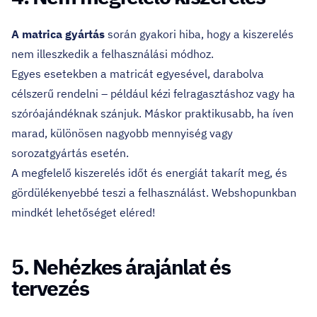
A matrica gyártás
során gyakori hiba, hogy a kiszerelés
nem illeszkedik a felhasználási módhoz.
Egyes esetekben a matricát egyesével, darabolva
célszerű rendelni – például kézi felragasztáshoz vagy ha
szóróajándéknak szánjuk. Máskor praktikusabb, ha íven
marad, különösen nagyobb mennyiség vagy
sorozatgyártás esetén.
A megfelelő kiszerelés időt és energiát takarít meg, és
gördülékenyebbé teszi a felhasználást. Webshopunkban
mindkét lehetőséget eléred!
5. Nehézkes árajánlat és
tervezés