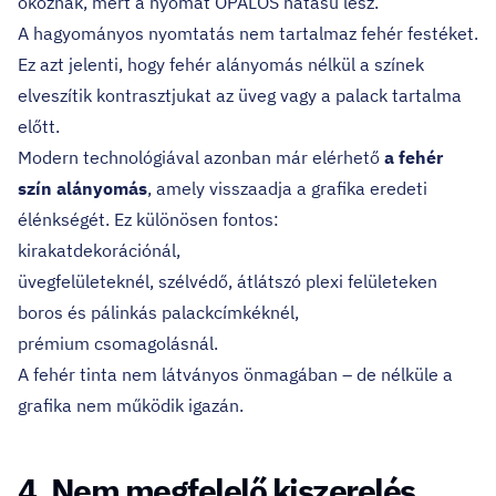
okoznak, mert a nyomat OPÁLOS hatású lesz.
A hagyományos nyomtatás nem tartalmaz fehér festéket.
Ez azt jelenti, hogy fehér alányomás nélkül a színek
elveszítik kontrasztjukat az üveg vagy a palack tartalma
előtt.
Modern technológiával azonban már elérhető
a fehér
szín alányomás
, amely visszaadja a grafika eredeti
élénkségét. Ez különösen fontos:
kirakatdekorációnál,
üvegfelületeknél, szélvédő, átlátszó plexi felületeken
boros és pálinkás palackcímkéknél,
prémium csomagolásnál.
A fehér tinta nem látványos önmagában – de nélküle a
grafika nem működik igazán.
4. Nem megfelelő kiszerelés