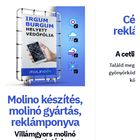
Cég
reklá
A cetlik 
Találd meg a
gyönyörködte
közv
Molino készítés,
molinó gyártás,
reklámponyva
Villámgyors molinó