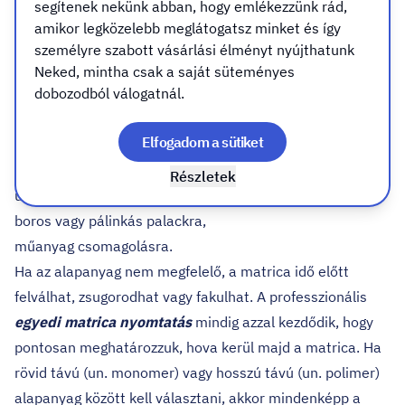
segítenek nekünk abban, hogy emlékezzünk rád,
amikor legközelebb meglátogatsz minket és így
Az egyik leggyakoribb hiba az, amikor a matrica
személyre szabott vásárlási élményt nyújthatunk
alapanyaga nincs összhangban a felhasználási
Neked, mintha csak a saját süteményes
dobozodból válogatnál.
környezettel.
Más fólia szükséges:
Elfogadom a sütiket
kültéri használatra,
beltéri dekorációhoz,
Részletek
üvegfelületre,
boros vagy pálinkás palackra,
műanyag csomagolásra.
Ha az alapanyag nem megfelelő, a matrica idő előtt
felválhat, zsugorodhat vagy fakulhat. A professzionális
egyedi matrica nyomtatás
mindig azzal kezdődik, hogy
pontosan meghatározzuk, hova kerül majd a matrica. Ha
rövid távú (un. monomer) vagy hosszú távú (un. polimer)
alapanyag között kell választani, akkor mindenképp a