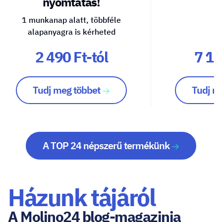
nyomtatás!
1 munkanap alatt, többféle
alapanyagra is kérheted
2 490 Ft-tól
7 10
Tudj meg többet
Tudj m
A TOP 24 népszerű termékünk
Házunk tájáról
A Molino24 blog-magazinja