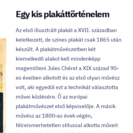
Egy kis plakáttörténelem
Az első illusztrált plakát a XVII. században
keletkezett, de színes plakát csak 1865 után
készült. A plakátművészetben két
kiemelkedő alakot kell mindenképp
megemlíteni
Jules Chéret
a XIX század 90-
es éveiben alkotott és az első olyan művész
volt, aki egyedül ezt a technikát választotta
művei közlésére. Ő az európai
plakátművészet első képviselője. A másik
művész az 1800-as évek végén,
félreismerhetetlen stílussal alkotta műveit