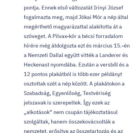
pontja. Ennek első változatát Irinyi József
fogalmazta meg, majd Jókai Mór a nép által
megérthető magyarázattal alakította át a
szöveget. A Pilvax-kör a bécsi forradalom
hírére még átdolgozta ezt és március 15.-én
a Nemzeti Dallal együtt vitték a Landerer és
Heckenast nyomdába. Ezután a versből és a
12 pontos plakátból is több ezer példányt
osztottak szét a nép között. A plakátokon a
Szabadság, Egyenlőség, Testvériség
jelszavak is szerepeltek. Így ezek az
„alkotások” nem csupán tájékoztatásul
szolgáltak, hanem összekovácsolták a
nemzetet, erősítve az összetartozás és az