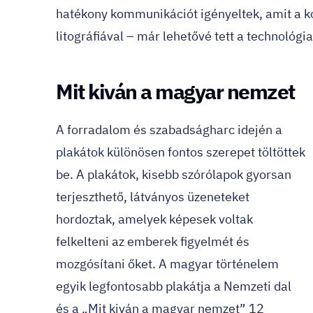
hatékony kommunikációt igényeltek, amit a k
litográfiával – már lehetővé tett a technológia
Mit kiván a magyar nemzet
A forradalom és szabadságharc idején a
plakátok különösen fontos szerepet töltöttek
be. A plakátok, kisebb szórólapok gyorsan
terjeszthető, látványos üzeneteket
hordoztak, amelyek képesek voltak
felkelteni az emberek figyelmét és
mozgósítani őket. A magyar történelem
egyik legfontosabb plakátja a Nemzeti dal
és a „Mit kiván a magyar nemzet” 12