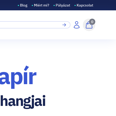
•
Blog
•
Miért mi?
•
Pályázat
•
Kapcsolat
0
apír
hangjai