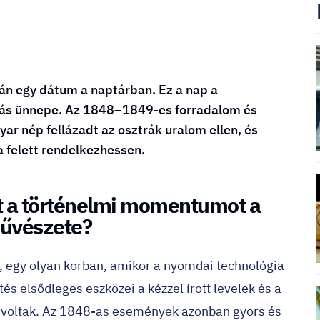
n egy dátum a naptárban. Ez a nap a
ozás ünnepe. Az 1848–1849-es forradalom és
ar nép fellázadt az osztrák uralom ellen, és
a felett rendelkezhessen.
t a történelmi momentumot a
művészete?
, egy olyan korban, amikor a nyomdai technológia
és elsődleges eszközei a kézzel írott levelek és a
k voltak. Az 1848-as események azonban gyors és