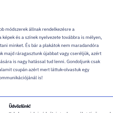
abb módszerek állnak rendelkezésre a
 képek és a színek nyelvezete továbbra is mélyen,
ani minket. És bár a plakátok nem maradandóra
uk majd ráragasztunk újabbat vagy cseréljük, azért
ására is nagy hatással tud lenni. Gondoljunk csak
alamit csupán azért mert láttuk-olvastuk egy
kommunikációjánál is!
Üdvözlünk!
 meg, arról a különleges szerepről sem, amelyet a