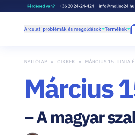
Kérdésed van?
+36 20 24-24-424
info@molino24.hu
Arculati problémák és megoldások
Termékek
NYITÓLAP
CIKKEK
MÁRCIUS 15. TINTA É
Március 15
– A magyar sza