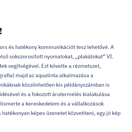
!
gyors és hatékony kommunikációt tesz lehetővé. A
első sokszorosított nyomatokat, „plakátokat” VI.
ek segítségével. Ezt követte a rézmetszet,
grafia) majd az aquatinta alkalmazása a
chnikáknak köszönhetően kis példányszámban is
ődésével és a fokozott árutermelés kialakulása
lismerte a kereskedelem és a vállalkozások
s hatékonyan képes üzenetet közvetíteni, egy jó kép
!