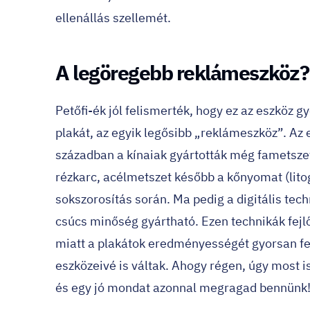
ellenállás szellemét.
A legöregebb reklámeszköz?
Petőfi-ék jól felismerték, hogy ez az eszköz 
plakát
, az egyik legősibb „reklámeszköz”. Az 
században a kínaiak gyártották még fametszet
rézkarc, acélmetszet később a kőnyomat (lito
sokszorosítás során. Ma pedig a digitális te
csúcs minőség gyártható. Ezen technikák fejl
miatt a plakátok eredményességét gyorsan fe
eszközeivé is váltak. Ahogy régen, úgy most i
és egy jó mondat azonnal megragad bennünk