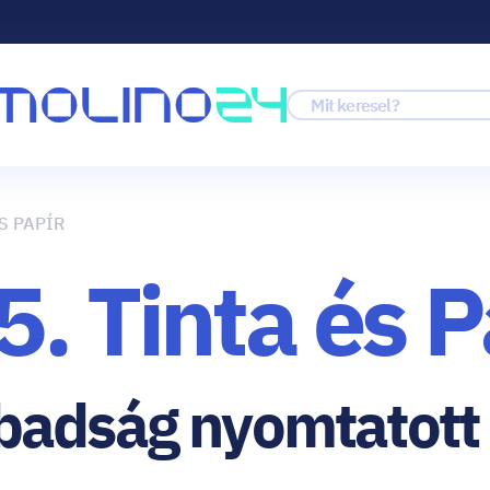
S PAPÍR
. Tinta és P
badság nyomtatott 