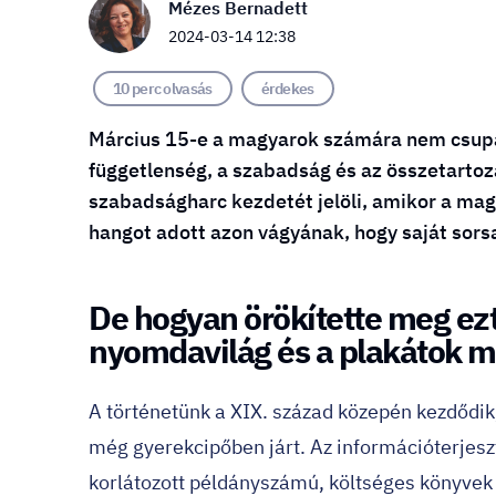
Mézes Bernadett
2024-03-14 12:38
10 perc olvasás
érdekes
Március 15-e a magyarok számára nem csupá
függetlenség, a szabadság és az összetart
szabadságharc kezdetét jelöli, amikor a magy
hangot adott azon vágyának, hogy saját sors
De hogyan örökítette meg ez
nyomdavilág és a plakátok 
A történetünk a XIX. század közepén kezdődik
még gyerekcipőben járt. Az információterjeszt
korlátozott példányszámú, költséges könyve