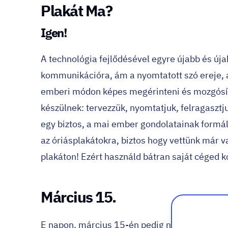
Plakát Ma?
Igen!
A technológia fejlődésével egyre újabb és új
kommunikációra, ám a nyomtatott szó ereje, a
emberi módon képes megérinteni és mozgósít
készülnek: tervezzük, nyomtatjuk, felragasztj
egy biztos, a mai ember gondolatainak formál
az
óriásplakátokra
, biztos hogy vettünk már v
plakáton! Ezért használd bátran saját céged 
Március 15.
E napon, március 15-én pedig ne feledkezzünk