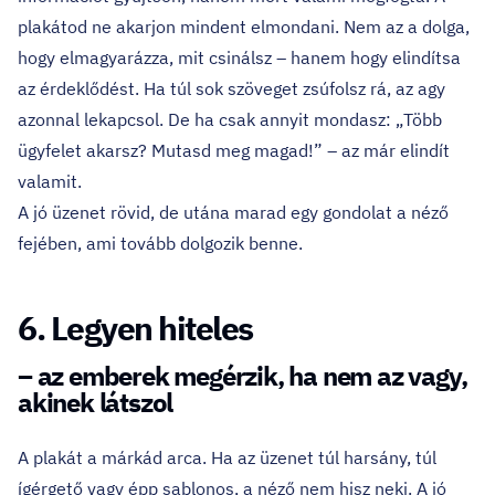
plakátod ne akarjon mindent elmondani. Nem az a dolga,
hogy elmagyarázza, mit csinálsz – hanem hogy elindítsa
az érdeklődést. Ha túl sok szöveget zsúfolsz rá, az agy
azonnal lekapcsol. De ha csak annyit mondasz: „Több
ügyfelet akarsz? Mutasd meg magad!” – az már elindít
valamit.
A jó üzenet rövid, de utána marad egy gondolat a néző
fejében, ami tovább dolgozik benne.
6. Legyen hiteles
– az emberek megérzik, ha nem az vagy,
akinek látszol
A plakát a márkád arca. Ha az üzenet túl harsány, túl
ígérgető vagy épp sablonos, a néző nem hisz neki. A jó