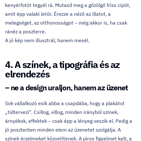
kenyérfotót tegyél rá. Mutasd meg a gőzölgő friss cipót,
amit épp valaki letör. Érezze a néző az illatot, a
melegséget, az otthonosságot – még akkor is, ha csak
ránéz a poszterre.
A jó kép nem illusztrál, hanem mesél.
4. A színek, a tipográfia és az
elrendezés
– ne a design uraljon, hanem az üzenet
Sok vállalkozó esik abba a csapdába, hogy a plakátot
„túltervezi”. Csillog, villog, minden irányból színek,
árnyékok, effektek – csak épp a lényeg veszik el. Pedig a
jó poszterben minden elem az üzenetet szolgálja. A
színek érzelmeket közvetítenek. A piros figyelmet kelt, a