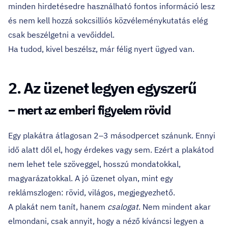
minden hirdetésedre használható fontos információ lesz
és nem kell hozzá sokcsilliós közvéleménykutatás elég
csak beszélgetni a vevőiddel.
Ha tudod, kivel beszélsz, már félig nyert ügyed van.
2. Az üzenet legyen egyszerű
– mert az emberi figyelem rövid
Egy plakátra átlagosan 2–3 másodpercet szánunk. Ennyi
idő alatt dől el, hogy érdekes vagy sem. Ezért a plakátod
nem lehet tele szöveggel, hosszú mondatokkal,
magyarázatokkal. A jó üzenet olyan, mint egy
reklámszlogen: rövid, világos, megjegyezhető.
A plakát nem tanít, hanem
csalogat
. Nem mindent akar
elmondani, csak annyit, hogy a néző kíváncsi legyen a