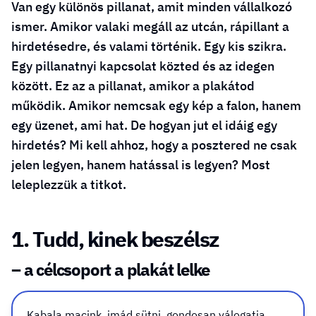
Van egy különös pillanat, amit minden vállalkozó
ismer. Amikor valaki megáll az utcán, rápillant a
hirdetésedre, és valami történik. Egy kis szikra.
Egy pillanatnyi kapcsolat közted és az idegen
között. Ez az a pillanat, amikor a plakátod
működik. Amikor nemcsak egy kép a falon, hanem
egy üzenet, ami hat. De hogyan jut el idáig egy
hirdetés? Mi kell ahhoz, hogy a posztered ne csak
jelen legyen, hanem hatással is legyen? Most
leleplezzük a titkot.
1. Tudd, kinek beszélsz
– a célcsoport a plakát lelke
A plakát
nem neked szól, hanem annak, aki ránéz. Ez a
Kabala macink, imád sütni, gondosan válogatja