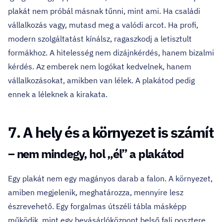
plakát nem próbál másnak tűnni, mint ami. Ha családi
vállalkozás vagy, mutasd meg a valódi arcot. Ha profi,
modern szolgáltatást kínálsz, ragaszkodj a letisztult
formákhoz. A hitelesség nem dizájnkérdés, hanem bizalmi
kérdés. Az emberek nem logókat kedvelnek, hanem
vállalkozásokat, amikben van lélek. A plakátod pedig
ennek a léleknek a kirakata.
7. A hely és a környezet is számít
– nem mindegy, hol „él” a plakátod
Egy plakát nem egy magányos darab a falon. A környezet,
amiben megjelenik, meghatározza, mennyire lesz
észrevehető. Egy forgalmas útszéli tábla másképp
működik, mint egy bevásárlóközpont belső fali posztere.