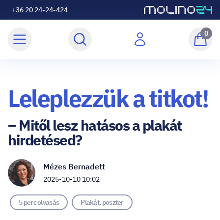
+36 20 24-24-424
0
Leleplezzük a titkot!
– Mitől lesz hatásos a plakát
hirdetésed?
Mézes Bernadett
2025-10-10 10:02
5 perc olvasás
Plakát, poszter