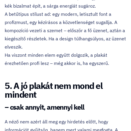
kék bizalmat épít, a sárga energiát sugároz.
A betűtípus stílust ad: egy modern, letisztult font a
profizmust, egy kézírásos a közvetlenséget sugallja. A
kompozíció vezeti a szemet – először a fő üzenet, aztán a
kiegészítő részletek. Ha a design túlhangsúlyos, az üzenet
elveszik.
Ha viszont minden elem együtt dolgozik, a plakát
érezhetően profi lesz – még akkor is, ha egyszerű.
5. A jó plakát nem mond el
mindent
– csak annyit, amennyi kell
A néző nem azért áll meg egy hirdetés előtt, hogy
információt gyűjtsön, hanem mert valami megfogta. A