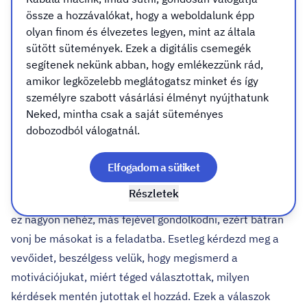
legelső és legfontosabb szabály. Sok vállalkozó elköveti
össze a hozzávalókat, hogy a weboldalunk épp
azt a hibát, hogy a saját ízlése alapján dönt: „nekem ez
olyan finom és élvezetes legyen, mint az általa
tetszik”, „én így csinálnám”.
sütött sütemények. Ezek a digitális csemegék
segítenek nekünk abban, hogy emlékezzünk rád,
Csakhogy a plakátod nem TE vagy – hanem a vevőd
amikor legközelebb meglátogatsz minket és így
számára írt üzenet.
személyre szabott vásárlási élményt nyújthatunk
Egy gyros büfének más vizuális nyelvet kell használnia,
Neked, mintha csak a saját süteményes
mint egy ügyvédi irodának. Egy autókereskedés másképp
dobozodból válogatnál.
szól a célcsoportjához, mint egy kozmetika. A jó plakát az,
amelyik tükröt tart a nézőnek: róla szól, nem rólad. Ezért
Elfogadom a sütiket
mielőtt megterveznéd a posztert, tedd fel magadnak a
Részletek
kérdést: ki fog ránézni? Mit érez? Mit akar hallani? Tudjuk
ez nagyon nehéz, más fejével gondolkodni, ezért bátran
vonj be másokat is a feladatba. Esetleg kérdezd meg a
vevőidet, beszélgess velük, hogy megismerd a
motivációjukat, miért téged választottak, milyen
kérdések mentén jutottak el hozzád. Ezek a válaszok