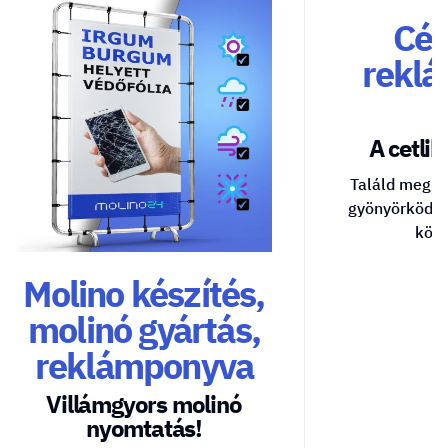
Cég
reklá
A cetlik 
Találd meg a
gyönyörködte
közv
Molino készítés,
molinó gyártás,
reklámponyva
Villámgyors molinó
nyomtatás!