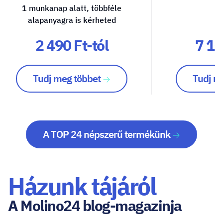
1 munkanap alatt, többféle
alapanyagra is kérheted
2 490 Ft-tól
7 10
Tudj meg többet
Tudj m
A TOP 24 népszerű termékünk
Házunk tájáról
A Molino24 blog-magazinja