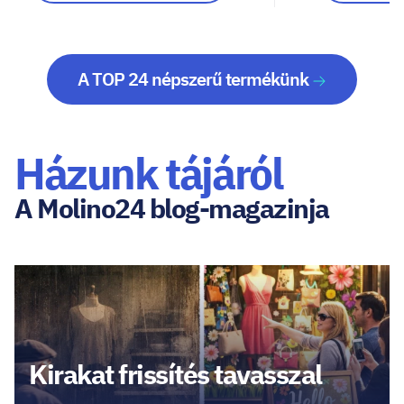
A TOP 24 népszerű termékünk
Házunk tájáról
A Molino24 blog-magazinja
Kirakat frissítés tavasszal