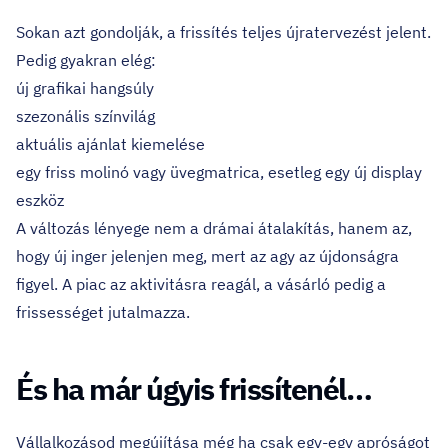
Sokan azt gondolják, a frissítés teljes újratervezést jelent.
Pedig gyakran elég:
új grafikai hangsúly
szezonális színvilág
aktuális ajánlat kiemelése
egy friss molinó vagy üvegmatrica, esetleg egy új display
eszköz
A változás lényege nem a drámai átalakítás, hanem az,
hogy új inger jelenjen meg, mert az agy az újdonságra
figyel. A piac az aktivitásra reagál, a vásárló pedig a
frissességet jutalmazza.
És ha már úgyis frissítenél…
Vállalkozásod megújítása még ha csak egy-egy apróságot