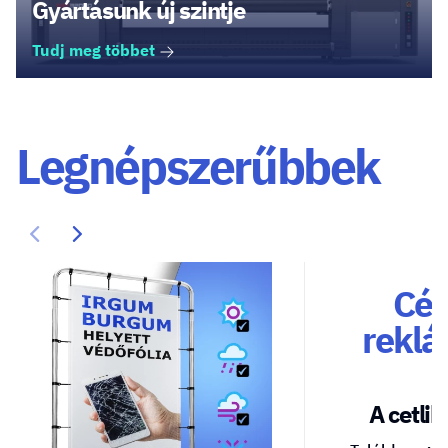
Gyártásunk új szintje
Tudj meg többet
Legnépszerűbbek
Cég
reklá
A cetlik 