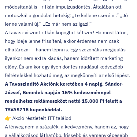
módosítanál is - ritkán impulzusdöntés. Általában ott
motoszkál a gondolat hetekig: „Le kellene cserélni.” „Jó
lenne valami új.” „Ez már nem az igazi.”
A tavasz viszont ritkán kopogtat kétszer! Ha most látod,
hogy ideje lenne frissíteni, akkor érdemes nem csak
elhatározni — hanem lépni is. Egy szezonális megújulás
ilyenkor nem extra kiadás, hanem időzített marketing
előny. És amikor egy ilyen döntés ráadásul kedvezőbb
feltételekkel hozható meg, az megkönnyíti az első lépést.
A Tavaszindító Akciónk keretében 4 napig, Sándor-
József, Benedek napján 15% kedvezménnyel
rendelhetsz reklámeszközt nettó 15.000 Ft felett a
TAVASZ15 kuponkóddal.
👉 Akció részleteit ITT találod
A lényeg nem a százalék, a kedvezmény, hanem az, hogy
a vállalkozásod láthatóbb, frissebb és versenyképesebb