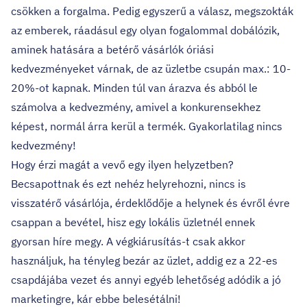
csökken a forgalma. Pedig egyszerű a válasz, megszokták
az emberek, ráadásul egy olyan fogalommal dobálózik,
aminek hatására a betérő vásárlók óriási
kedvezményeket várnak, de az üzletbe csupán max.: 10-
20%-ot kapnak. Minden túl van árazva és abból le
számolva a kedvezmény, amivel a konkurensekhez
képest, normál árra kerül a termék. Gyakorlatilag nincs
kedvezmény!
Hogy érzi magát a vevő egy ilyen helyzetben?
Becsapottnak és ezt nehéz helyrehozni, nincs is
visszatérő vásárlója, érdeklődője a helynek és évről évre
csappan a bevétel, hisz egy lokális üzletnél ennek
gyorsan híre megy. A végkiárusítás-t csak akkor
használjuk, ha tényleg bezár az üzlet, addig ez a 22-es
csapdájába vezet és annyi egyéb lehetőség adódik a jó
marketingre, kár ebbe belesétálni!