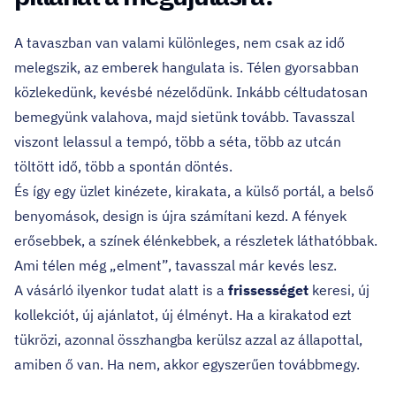
A tavaszban van valami különleges, nem csak az idő
melegszik, az emberek hangulata is. Télen gyorsabban
közlekedünk, kevésbé nézelődünk. Inkább céltudatosan
bemegyünk valahova, majd sietünk tovább. Tavasszal
viszont lelassul a tempó, több a séta, több az utcán
töltött idő, több a spontán döntés.
És így egy üzlet kinézete, kirakata, a külső portál, a belső
benyomások, design is újra számítani kezd. A fények
erősebbek, a színek élénkebbek, a részletek láthatóbbak.
Ami télen még „elment”, tavasszal már kevés lesz.
A vásárló ilyenkor tudat alatt is a
frissességet
keresi, új
kollekciót, új ajánlatot, új élményt. Ha a kirakatod ezt
tükrözi, azonnal összhangba kerülsz azzal az állapottal,
amiben ő van. Ha nem, akkor egyszerűen továbbmegy.