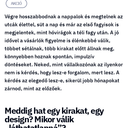
AKCIÓ
Végre hosszabbodnak a nappalok és megtelnek az
utcák élettel, süt a nap és már az első fagyisok is
megjelentek, mint hóvirágok a téli fagy után. A jó
idővel a vásárlók figyelme is élénkebbé válik,
többet sétálnak, több kirakat előtt állnak meg,
könnyebben hoznak spontán, impulzív
döntéseket. Neked, mint vállalkozónak az ilyenkor
nem is kérdés, hogy lesz-e forgalom, mert lesz. A
kérdés az elegedő lesz-e, sikerül jobb hónapokat
zárnod, mint az előzőek.
Meddig hat egy kirakat, egy
design? Mikor válik
„láthatatlanná”?