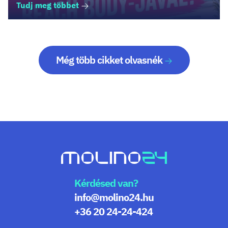
Tudj meg többet
Még több cikket olvasnék
Kérdésed van?
info@molino24.hu
+36 20 24-24-424