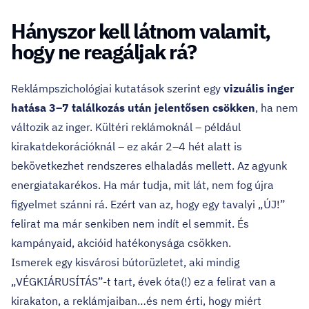
Hányszor kell látnom valamit,
hogy ne reagáljak rá?
Reklámpszichológiai kutatások szerint egy
vizuális inger
hatása 3–7 találkozás után jelentősen csökken
, ha nem
változik az inger. Kültéri reklámoknál – például
kirakatdekorációknál – ez akár 2–4 hét alatt is
bekövetkezhet rendszeres elhaladás mellett. Az agyunk
energiatakarékos. Ha már tudja, mit lát, nem fog újra
figyelmet szánni rá. Ezért van az, hogy egy tavalyi „ÚJ!”
felirat ma már senkiben nem indít el semmit. És
kampányaid, akcióid hatékonysága csökken.
Ismerek egy kisvárosi bútorüzletet, aki mindig
„VÉGKIÁRUSÍTÁS”-t tart, évek óta(!) ez a felirat van a
kirakaton, a reklámjaiban…és nem érti, hogy miért