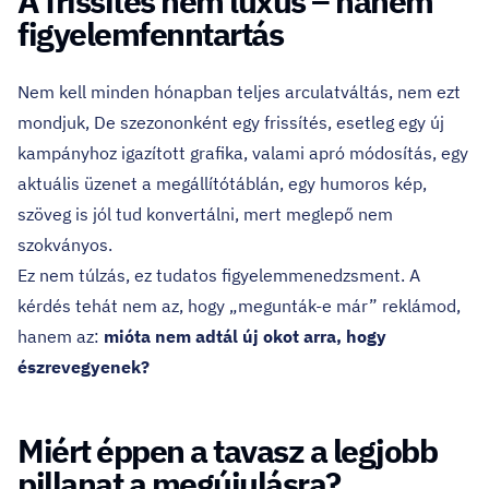
A frissítés nem luxus – hanem
figyelemfenntartás
Nem kell minden hónapban teljes arculatváltás, nem ezt
mondjuk, De szezononként egy frissítés, esetleg egy új
kampányhoz igazított grafika, valami apró módosítás, egy
aktuális üzenet a megállítótáblán, egy humoros kép,
szöveg is jól tud konvertálni, mert meglepő nem
szokványos.
Ez nem túlzás, ez tudatos figyelemmenedzsment. A
kérdés tehát nem az, hogy „megunták-e már” reklámod,
hanem az:
mióta nem adtál új okot arra, hogy
észrevegyenek?
Miért éppen a tavasz a legjobb
pillanat a megújulásra?