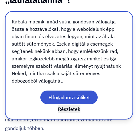
Az emberi agy elképesztően gyorsan alkalmazkodik. A
Kabala macink, imád sütni, gondosan válogatja
pszicológiában van egy jelenség, amit
"habituációnak”
össze a hozzávalókat, hogy a weboldalunk épp
hívnak. Ez azt jelenti: ha ugyanazzal az ingerrel
olyan finom és élvezetes legyen, mint az általa
találkozunk újra és újra, egy idő után már nem reagálunk
sütött sütemények. Ezek a digitális csemegék
rá. Pontosan ez történik a kirakatokkal és a reklámokkal
segítenek nekünk abban, hogy emlékezzünk rád,
amikor legközelebb meglátogatsz minket és így
is.
személyre szabott vásárlási élményt nyújthatunk
Az első alkalommal észrevesszük 👉 második alkalommal
Neked, mintha csak a saját süteményes
értelmezzük 👉 harmadik alkalommal már csak rögzítjük
dobozodból válogatnál.
👉 és mi történik a negyedik, ötödik, tizedik alkalommal?
Az agyunk egyszerűen kiszűri, főként ha számunkra nem
Elfogadom a sütiket
releváns az információ, nem feltétlen azért, mert rossz a
Részletek
grafika vagy a stílus, hanem mert már ismerős. „Ja ezt
már tudom, erről már hallottam, ezt már láttam!”
gondoljuk többen.