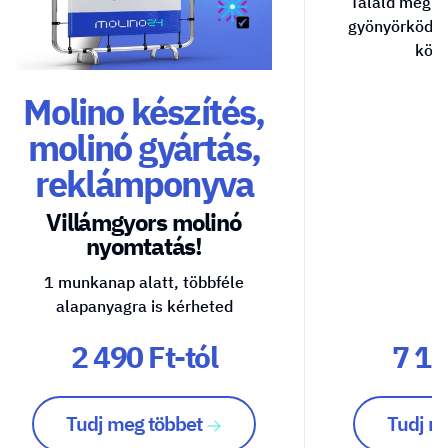
Találd meg a
gyönyörködte
közv
Molino készítés,
molinó gyártás,
reklámponyva
Villámgyors molinó
nyomtatás!
1 munkanap alatt, többféle
alapanyagra is kérheted
2 490 Ft-tól
7 10
Tudj meg többet
Tudj m