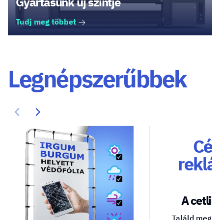
Gyártásunk új szintje
Tudj meg többet
Legnépszerűbbek
Cég
reklá
A cetlik 
Találd meg a