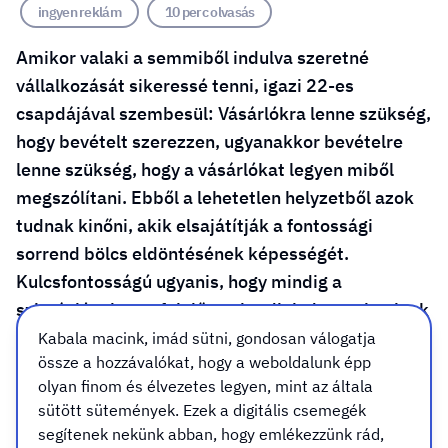
ingyen reklám
10 perc olvasás
Amikor valaki a semmiből indulva szeretné
vállalkozását sikeressé tenni, igazi 22-es
csapdájával szembesül: Vásárlókra lenne szükség,
hogy bevételt szerezzen, ugyanakkor bevételre
lenne szükség, hogy a vásárlókat legyen miből
megszólítani. Ebből a lehetetlen helyzetből azok
tudnak kinőni, akik elsajátítják a fontossági
sorrend bölcs eldöntésének képességét.
Kulcsfontosságú ugyanis, hogy mindig a
szituációnak megfelelően el tudjuk dönteni, minek
kell tökéletesnek lennie, minek elég jónak, és mi
Kabala macink, imád sütni, gondosan válogatja
össze a hozzávalókat, hogy a weboldalunk épp
ami még felesleges. Ez aranyszabályként
olyan finom és élvezetes legyen, mint az általa
mindenre jól működik egy cég életében. Mivel mi
sütött sütemények. Ezek a digitális csemegék
elsősorban a céged megjelenésében tudunk
segítenek nekünk abban, hogy emlékezzünk rád,