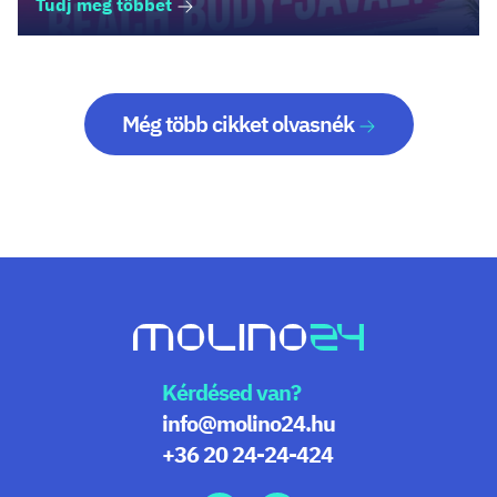
Tudj meg többet
Még több cikket olvasnék
Kérdésed van?
info@molino24.hu
+36 20 24-24-424