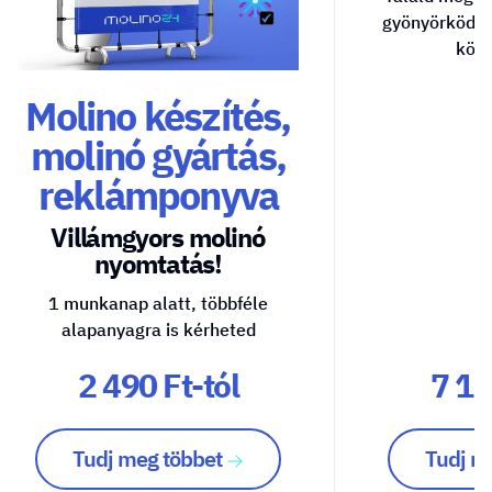
gyönyörködte
közv
Molino készítés,
molinó gyártás,
reklámponyva
Villámgyors molinó
nyomtatás!
1 munkanap alatt, többféle
alapanyagra is kérheted
2 490 Ft-tól
7 10
Tudj meg többet
Tudj m