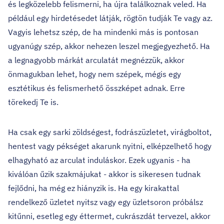
és legközelebb felismerni, ha újra találkoznak veled. Ha
például egy hirdetésedet látják, rögtön tudják Te vagy az.
Vagyis lehetsz szép, de ha mindenki más is pontosan
ugyanúgy szép, akkor nehezen leszel megjegyezhető. Ha
a legnagyobb márkát arculatát megnézzük, akkor
önmagukban lehet, hogy nem szépek, mégis egy
esztétikus és felismerhető összképet adnak. Erre
törekedj Te is.
Ha csak egy sarki zöldségest, fodrászüzletet, virágboltot,
hentest vagy pékséget akarunk nyitni, elképzelhető hogy
elhagyható az arculat induláskor. Ezek ugyanis - ha
kiválóan űzik szakmájukat - akkor is sikeresen tudnak
fejlődni, ha még ez hiányzik is. Ha egy kirakattal
rendelkező üzletet nyitsz vagy egy üzletsoron próbálsz
kitűnni, esetleg egy éttermet, cukrászdát tervezel, akkor