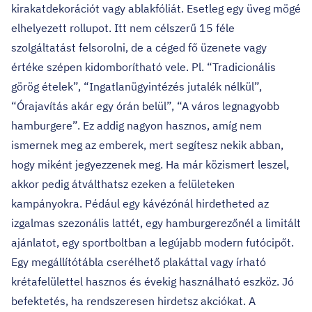
kirakatdekorációt vagy ablakfóliát. Esetleg egy üveg mögé
elhelyezett rollupot. Itt nem célszerű 15 féle
szolgáltatást felsorolni, de a céged fő üzenete vagy
értéke szépen kidomborítható vele. Pl. “Tradicionális
görög ételek”, “Ingatlanügyintézés jutalék nélkül”,
“Órajavítás akár egy órán belül”, “A város legnagyobb
hamburgere”. Ez addig nagyon hasznos, amíg nem
ismernek meg az emberek, mert segítesz nekik abban,
hogy miként jegyezzenek meg. Ha már közismert leszel,
akkor pedig átválthatsz ezeken a felületeken
kampányokra. Pédául egy kávézónál hirdetheted az
izgalmas szezonális lattét, egy hamburgerezőnél a limitált
ajánlatot, egy sportboltban a legújabb modern futócipőt.
Egy megállítótábla cserélhető plakáttal vagy írható
krétafelülettel hasznos és évekig használható eszköz. Jó
befektetés, ha rendszeresen hirdetsz akciókat. A