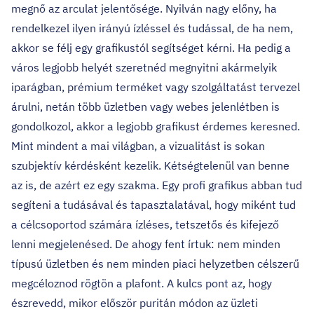
megnő az arculat jelentősége. Nyilván nagy előny, ha
rendelkezel ilyen irányú ízléssel és tudással, de ha nem,
akkor se félj egy grafikustól segítséget kérni. Ha pedig a
város legjobb helyét szeretnéd megnyitni akármelyik
iparágban, prémium terméket vagy szolgáltatást tervezel
árulni, netán több üzletben vagy webes jelenlétben is
gondolkozol, akkor a legjobb grafikust érdemes keresned.
Mint mindent a mai világban, a vizualitást is sokan
szubjektív kérdésként kezelik. Kétségtelenül van benne
az is, de azért ez egy szakma. Egy profi grafikus abban tud
segíteni a tudásával és tapasztalatával, hogy miként tud
a célcsoportod számára ízléses, tetszetős és kifejező
lenni megjelenésed. De ahogy fent írtuk: nem minden
típusú üzletben és nem minden piaci helyzetben célszerű
megcéloznod rögtön a plafont. A kulcs pont az, hogy
észrevedd, mikor először puritán módon az üzleti