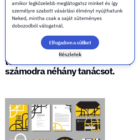
segíteni neked, ezért ebben a témakörben
amikor legközelebb meglátogatsz minket és így
szedtünk csokorba számodra néhány tanácsot.
személyre szabott vásárlási élményt nyújthatunk
Neked, mintha csak a saját süteményes
dobozodból válogatnál.
Mivel mi elsősorban a céged
megjelenésében tudunk segíteni
Elfogadom a sütiket
neked, ezért ebben a
Részletek
témakörben szedtünk csokorba
számodra néhány tanácsot.