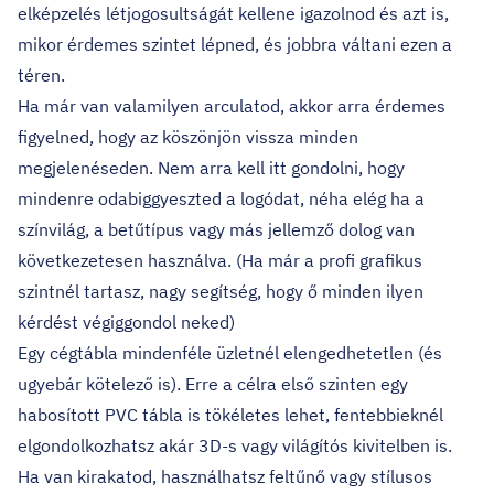
elképzelés létjogosultságát kellene igazolnod és azt is,
mikor érdemes szintet lépned, és jobbra váltani ezen a
téren.
Ha már van valamilyen arculatod, akkor arra érdemes
figyelned, hogy az köszönjön vissza minden
megjelenéseden. Nem arra kell itt gondolni, hogy
mindenre odabiggyeszted a logódat, néha elég ha a
színvilág, a betűtípus vagy más jellemző dolog van
következetesen használva. (Ha már a profi grafikus
szintnél tartasz, nagy segítség, hogy ő minden ilyen
kérdést végiggondol neked)
Egy cégtábla mindenféle üzletnél elengedhetetlen (és
ugyebár kötelező is). Erre a célra első szinten egy
habosított PVC tábla is tökéletes lehet, fentebbieknél
elgondolkozhatsz akár 3D-s vagy világítós kivitelben is.
Ha van kirakatod, használhatsz feltűnő vagy stílusos