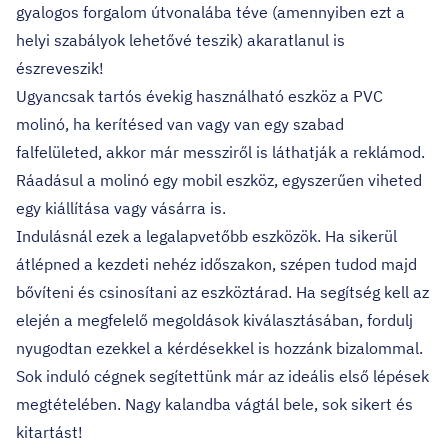
gyalogos forgalom útvonalába téve (amennyiben ezt a
helyi szabályok lehetővé teszik) akaratlanul is
észreveszik!
Ugyancsak tartós évekig használható eszköz a PVC
molinó, ha kerítésed van vagy van egy szabad
falfelületed, akkor már messziről is láthatják a reklámod.
Ráadásul a molinó egy mobil eszköz, egyszerűen viheted
egy kiállítása vagy vásárra is.
Indulásnál ezek a legalapvetőbb eszközök. Ha sikerül
átlépned a kezdeti nehéz időszakon, szépen tudod majd
bővíteni és csinosítani az eszköztárad. Ha segítség kell az
elején a megfelelő megoldások kiválasztásában, fordulj
nyugodtan ezekkel a kérdésekkel is hozzánk bizalommal.
Sok induló cégnek segítettünk már az ideális első lépések
megtételében. Nagy kalandba vágtál bele, sok sikert és
kitartást!