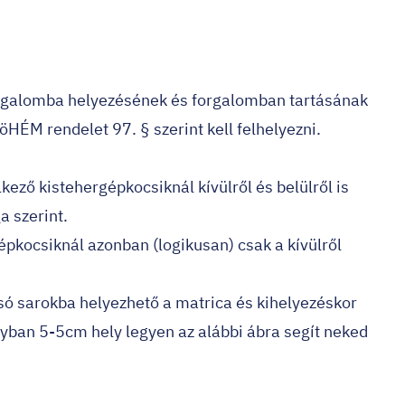
forgalomba helyezésének és forgalomban tartásának
KöHÉM rendelet 97. § szerint kell felhelyezni.
ező kistehergépkocsiknál kívülről és belülről is
a szerint.
pkocsiknál azonban (logikusan) csak a kívülről
alsó sarokba helyezhető a matrica és kihelyezéskor
nyban 5-5cm hely legyen az alábbi ábra segít neked