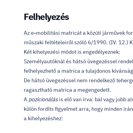
Felhelyezés
Az e-mobilitási matricát a közúti járművek 
műszaki feltételeiről szóló 6/1990. (IV. 12.) 
Két kihelyezési módot is engedélyeznek:
Személyautóknál és hátsó üvegezéssel rendelk
felhelyezhető a matrica a tulajdonos kívánság
De hátsó üvegezéssel nem rendelkező tehergé
ragasztható matrica a megengedett.
A
pozícionálás
is elő van írva: bal vagy jobb 
külön fordíts figyelmet arra, hogy minden irá
a kihelyezéshez: