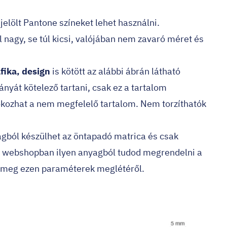
jelölt Pantone színeket lehet használni.
 nagy, se túl kicsi, valójában nem zavaró méret és
fika, design
is kötött az alábbi ábrán látható
nyát kötelező tartani, csak ez a tartalom
okozhat a nem megfelelő tartalom. Nem torzíthatók
yagból készülhet az öntapadó matrica és csak
hu webshopban ilyen anyagból tudod megrendelni a
j meg ezen paraméterek meglétéről.