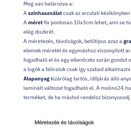
Meg van határozva a:
A
színhasználat
csak az arculati kézikönyben 
A
méret
fix pontosan 10x3cm lehet, ami se túl
elég diszkrét.
A méretezés, távolságok, betűtípus azaz a
gra
elemek méretét és egymáshoz viszonyított ará
fogadható el és egy ellenőrzés során gondot 
a logók a feliratok csak így szabad alkalmazni
Alapanyag
kizárólag tartós, időjárás álló an
laminált változat fogadható el. A molino24.
terméket, de ha máshol rendelsz bizonyosod