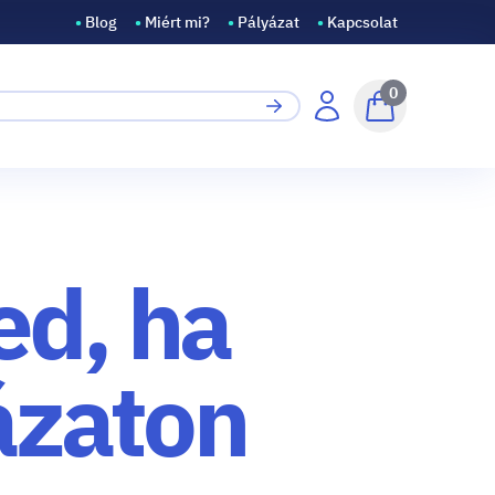
•
Blog
•
Miért mi?
•
Pályázat
•
Kapcsolat
0
ed, ha
ázaton