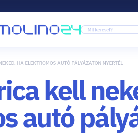
 NEKED, HA ELEKTROMOS AUTÓ PÁLYÁZATON NYERTÉL
ica kell nek
s autó pály