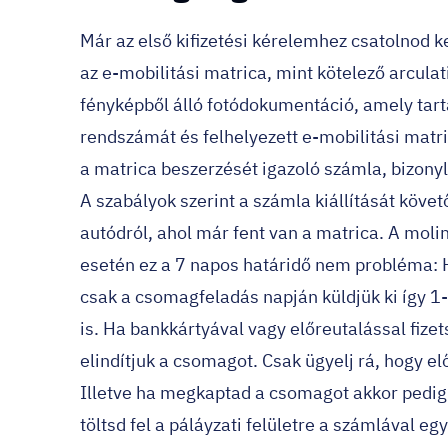
Már az első kifizetési kérelemhez csatolnod ke
az e-mobilitási matrica, mint kötelező arcula
fényképből álló fotódokumentáció, amely tar
rendszámát és felhelyezett e-mobilitási matri
a matrica beszerzését igazoló számla, bizonyl
A szabályok szerint a számla kiállítását követ
autódról, ahol már fent van a matrica. A mol
esetén ez a 7 napos határidő nem probléma: H
csak a csomagfeladás napján küldjük ki így 1
is. Ha bankkártyával vagy előreutalással fize
elindítjuk a csomagot. Csak ügyelj rá, hogy el
Illetve ha megkaptad a csomagot akkor pedig r
töltsd fel a páláyzati felületre a számlával egy