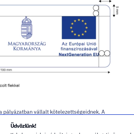
a pályázatban vállalt kötelezettségeidnek. A
 végéig kint kell lennie a járművön. Esetleges
Üdvözlünk!
atás visszavonását is eredményezheti! Különösen