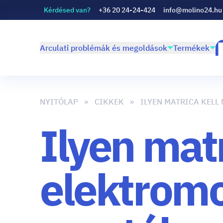
Kérdésed van?
+36 20 24-24-424
info@molino24.hu
Arculati problémák és megoldások
Termékek
NYITÓLAP
CIKKEK
ILYEN MATRICA KELL
Ilyen matr
elektromo