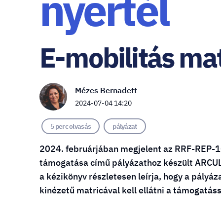
nyertél
E-mobilitás mat
Mézes Bernadett
2024-07-04 14:20
5 perc olvasás
pályázat
2024. februárjában megjelent az RRF-REP-1
támogatása című pályázathoz készült ARCU
a kézikönyv részletesen leírja, hogy a pályá
kinézetű matricával kell ellátni a támogatás