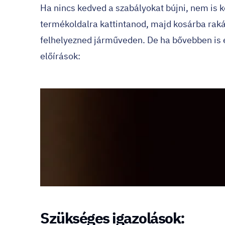
Ha nincs kedved a szabályokat bújni, nem is k
termékoldalra kattintanod, majd kosárba raká
felhelyezned járműveden. De ha bővebben is 
előírások:
Szükséges igazolások: