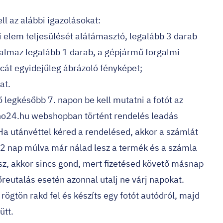
ll az alábbi igazolásokat:
ti elem teljesülését alátámasztó, legalább 3 darab
talmaz legalább 1 darab, a gépjármű forgalmi
cát egyidejűleg ábrázoló fényképet;
at.
ő legkésőbb 7. napon be kell mutatni a fotót az
ino24.hu webshopban történt rendelés leadás
a utánvéttel kéred a rendelésed, akkor a számlát
-2 nap múlva már nálad lesz a termék és a számla
tsz, akkor sincs gond, mert fizetésed követő másnap
őreutalás esetén azonnal utalj ne várj napokat.
ögtön rakd fel és készíts egy fotót autódról, majd
ütt.