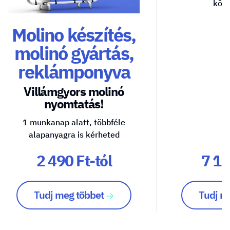
közv
Molino készítés,
molinó gyártás,
reklámponyva
Villámgyors molinó
nyomtatás!
1 munkanap alatt, többféle
alapanyagra is kérheted
2 490 Ft-tól
7 10
Tudj meg többet
Tudj m