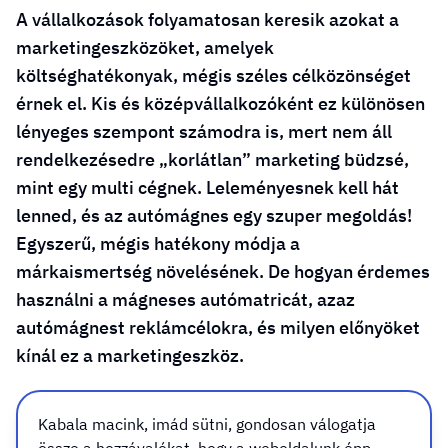
A vállalkozások folyamatosan keresik azokat a
marketingeszközöket, amelyek
költséghatékonyak, mégis széles célközönséget
érnek el. Kis és középvállalkozóként ez különösen
lényeges szempont számodra is, mert nem áll
rendelkezésedre „korlátlan” marketing büdzsé,
mint egy multi cégnek. Leleményesnek kell hát
lenned, és az autómágnes egy szuper megoldás!
Egyszerű, mégis hatékony módja a
márkaismertség növelésének. De hogyan érdemes
használni a mágneses autómatricát, azaz
autómágnest reklámcélokra, és milyen előnyöket
kínál ez a marketingeszköz.
Mi az autómágnes, és hogyan
Kabala macink, imád sütni, gondosan válogatja
össze a hozzávalókat, hogy a weboldalunk épp