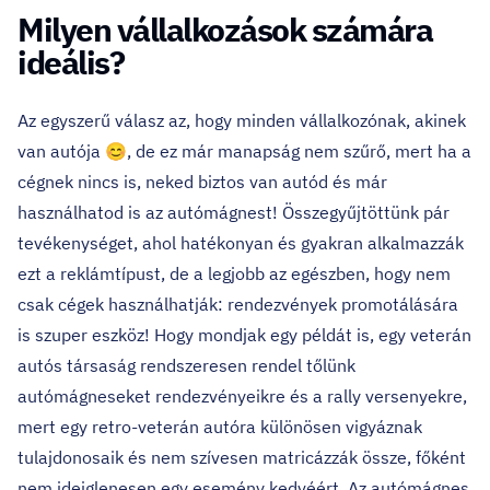
Milyen vállalkozások számára
ideális?
Az egyszerű válasz az, hogy minden vállalkozónak, akinek
van autója 😊, de ez már manapság nem szűrő, mert ha a
cégnek nincs is, neked biztos van autód és már
használhatod is az autómágnest! Összegyűjtöttünk pár
tevékenységet, ahol hatékonyan és gyakran alkalmazzák
ezt a reklámtípust, de a legjobb az egészben, hogy nem
csak cégek használhatják: rendezvények promotálására
is szuper eszköz! Hogy mondjak egy példát is, egy veterán
autós társaság rendszeresen rendel tőlünk
autómágneseket rendezvényeikre és a rally versenyekre,
mert egy retro-veterán autóra különösen vigyáznak
tulajdonosaik és nem szívesen matricázzák össze, főként
nem ideiglenesen egy esemény kedvéért. Az autómágnes