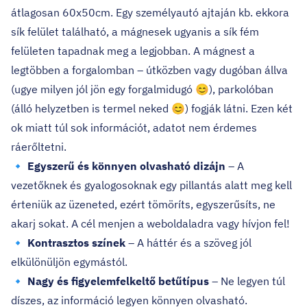
átlagosan 60x50cm. Egy személyautó ajtaján kb. ekkora
sík felület található, a mágnesek ugyanis a sík fém
felületen tapadnak meg a legjobban. A mágnest a
legtöbben a forgalomban – útközben vagy dugóban állva
(ugye milyen jól jön egy forgalmidugó 😊), parkolóban
(álló helyzetben is termel neked 😊) fogják látni. Ezen két
ok miatt túl sok információt, adatot nem érdemes
ráerőltetni.
🔹
Egyszerű és könnyen olvasható dizájn
– A
vezetőknek és gyalogosoknak egy pillantás alatt meg kell
érteniük az üzeneted, ezért tömöríts, egyszerűsíts, ne
akarj sokat. A cél menjen a weboldaladra vagy hívjon fel!
🔹
Kontrasztos színek
– A háttér és a szöveg jól
elkülönüljön egymástól.
🔹
Nagy és figyelemfelkeltő betűtípus
– Ne legyen túl
díszes, az információ legyen könnyen olvasható.