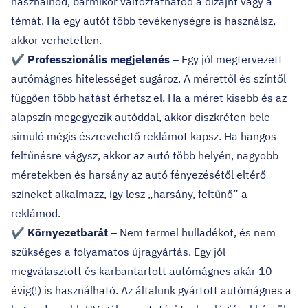
használnod, bármikor változtathatod a dizájnt vagy a
témát. Ha egy autót több tevékenységre is használsz,
akkor verhetetlen.
✔
Professzionális megjelenés
– Egy jól megtervezett
autómágnes hitelességet sugároz. A mérettől és színtől
függően több hatást érhetsz el. Ha a méret kisebb és az
alapszín megegyezik autóddal, akkor diszkréten bele
simuló mégis észrevehető reklámot kapsz. Ha hangos
feltűnésre vágysz, akkor az autó több helyén, nagyobb
méretekben és harsány az autó fényezésétől eltérő
színeket alkalmazz, így lesz „harsány, feltűnő” a
reklámod.
✔
Környezetbarát
– Nem termel hulladékot, és nem
szükséges a folyamatos újragyártás. Egy jól
megválasztott és karbantartott autómágnes akár 10
évig(!) is használható. Az általunk gyártott autómágnes a