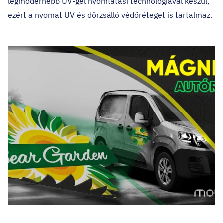
legmodernebb UV-gél nyomtatási technológiával készül,
ezért a nyomat UV és dörzsálló védőréteget is tartalmaz.