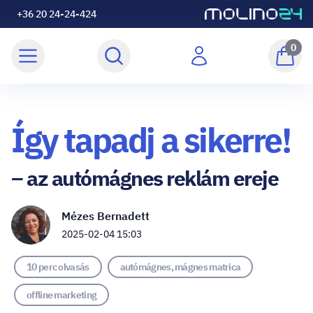
+36 20 24-24-424
0
Így tapadj a sikerre!
– az autómágnes reklám ereje
Mézes Bernadett
2025-02-04 15:03
10 perc olvasás
autómágnes, mágnes matrica
offline marketing