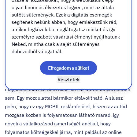
működik?
olyan finom és élvezetes legyen, mint az általa
sütött sütemények. Ezek a digitális csemegék
A mágnes matrica vagy más néven AUTÓMÁGNES
egy
segítenek nekünk abban, hogy emlékezzünk rád,
amikor legközelebb meglátogatsz minket és így
rugalmas, erős mágneses lap, amelyet az autó
személyre szabott vásárlási élményt nyújthatunk
karosszériájára lehet helyezni, amennyiben az
Neked, mintha csak a saját süteményes
mágnesezhető fémből van (nem alumínium és nincs
dobozodból válogatnál.
vastag gitt réteg a festék alatt). Ezt egyszerűen
ellenőrizheted, bármilyen mágnest, például hűtőmágnest,
Elfogadom a sütiket
próbálj meg az autót felületére tenni, ha megtapad, akkor
Részletek
rendben lesz! Ha betartod a felhasználási feltételeket a
mágneses matrica nem okoz kárt az autód fényezésében
sem. Egy mozdulattal bármikor eltávolítható. A slussz
poén, hogy ez egy MOBIL reklámfelület, hiszen az autód
mozgása közben is folyamatosan látható marad, így
növeli a vállalkozásod ismertségét anélkül, hogy
folyamatos költségekkel járna, mint például az online