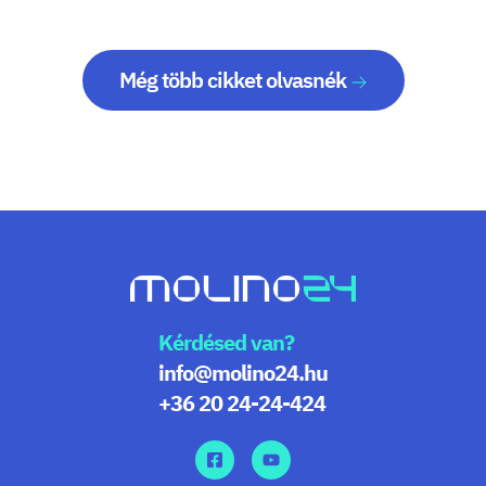
Még több cikket olvasnék
Kérdésed van?
info@molino24.hu
+36 20 24-24-424