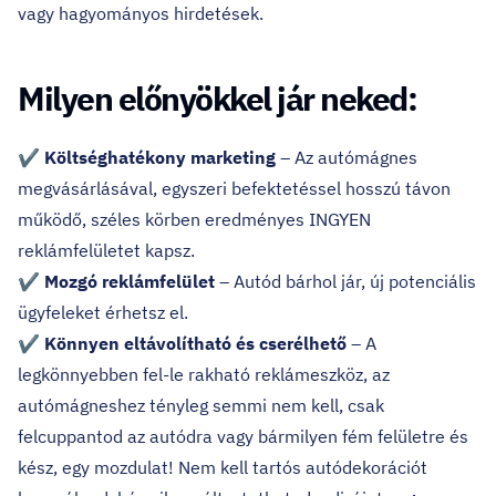
vagy hagyományos hirdetések.
Milyen előnyökkel jár neked:
✔
Költséghatékony marketing
– Az autómágnes
megvásárlásával, egyszeri befektetéssel hosszú távon
működő, széles körben eredményes INGYEN
reklámfelületet kapsz.
✔
Mozgó reklámfelület
– Autód bárhol jár, új potenciális
ügyfeleket érhetsz el.
✔
Könnyen eltávolítható és cserélhető
– A
legkönnyebben fel-le rakható reklámeszköz, az
autómágneshez tényleg semmi nem kell, csak
felcuppantod az autódra vagy bármilyen fém felületre és
kész, egy mozdulat! Nem kell tartós autódekorációt