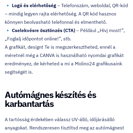
🔹
Logó és elérhetőség
– Telefonszám, weboldal, QR-kód
– mindig legyen rajta elérhetőség. A QR kód hasznos
könnyen beolvasható telefonnal és elmenthető.
🔹
Cselekvésre ösztönzés (CTA)
– Például „Hívj most!”,
„Foglalj időpontot online!”, stb.
A grafikát, designt Te is megszerkesztheted, ennél a
méretnél még a CANVA is használható nyomdai grafikát
eredményez, de kérheted
a mi a Molino24 grafikusaink
segítségét is.
Autómágnes készítés és
karbantartás
A tartósság érdekében válassz UV-álló, időjárásálló
anyagokat. Rendszeresen tisztítsd meg az autómágnest