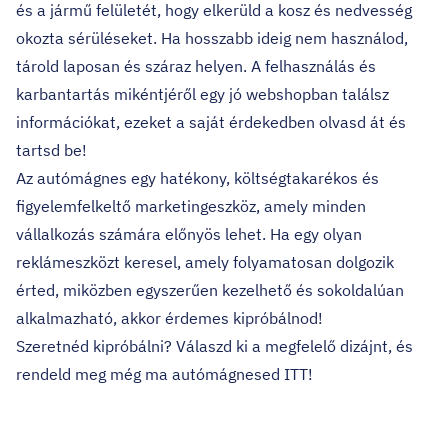
és a jármű felületét, hogy elkerüld a kosz és nedvesség
okozta sérüléseket. Ha hosszabb ideig nem használod,
tárold laposan és száraz helyen. A felhasználás és
karbantartás mikéntjéről egy jó webshopban találsz
információkat
, ezeket a saját érdekedben olvasd át és
tartsd be!
Az autómágnes egy hatékony, költségtakarékos és
figyelemfelkeltő marketingeszköz, amely minden
vállalkozás számára előnyös lehet. Ha egy olyan
reklámeszközt keresel, amely folyamatosan dolgozik
érted, miközben egyszerűen kezelhető és sokoldalúan
alkalmazható, akkor érdemes kipróbálnod!
Szeretnéd kipróbálni? Válaszd ki a megfelelő dizájnt, és
rendeld meg még ma
autómágnesed ITT!