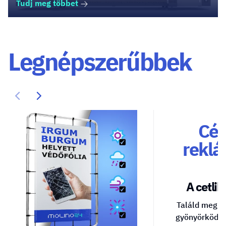
Tudj meg többet
Legnépszerűbbek
Cég
reklá
A cetlik 
Találd meg a
gyönyörködte