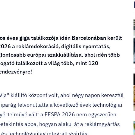
s éves giga találkozója idén Barcelonában került
026 a reklámdekoráció, digitális nyomtatás,
gfontosabb európai szakkiállítása, ahol idén több
ogató találkozott a világ több, mint 120
rendezvényre!
ia" kiállító központ volt, ahol négy napon keresztül
 iparág felvonultatta a következő évek technológiai
egyértelművé vált: a FESPA 2026 nem egyszerűen
betekintés abba, hogyan alakul át a reklámgyártás
és technológiailag integrált gyártási