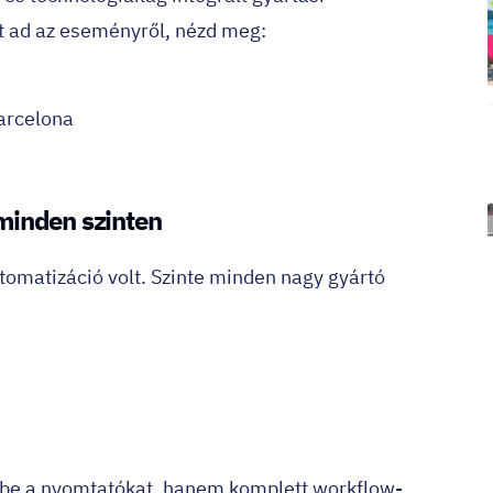
őt ad az eseményről, nézd meg:
arcelona
minden szinten
tomatizáció volt. Szinte minden nagy gyártó
e a nyomtatókat, hanem komplett workflow-