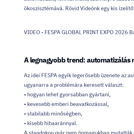
ökoszisztémává. Rövid Videónk egy kis ízelít
VIDEO - FESPA GLOBAL PRINT EXPO 2026 B
A legnagyobb trend: automatizálás 
Az idei FESPA egyik legerősebb üzenete az au
ugyanarra a problémára keresett választ:
• hogyan lehet gyorsabban gyártani,
• kevesebb emberi beavatkozással,
• stabilabb minőségben,
• kisebb hibaaránnyal.
A standokon már nem önmagukban mutatták b