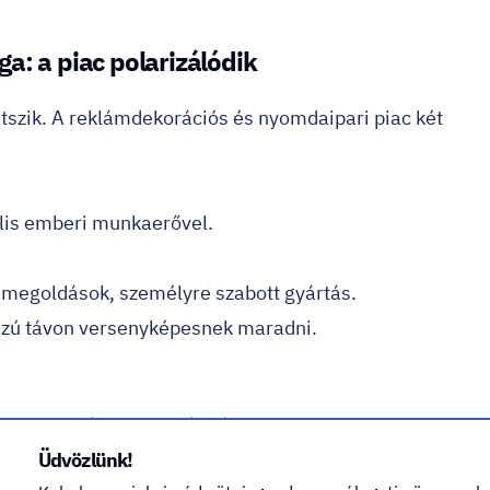
a: a piac polarizálódik
tszik. A reklámdekorációs és nyomdaipari piac két
lis emberi munkaerővel.
i megoldások, személyre szabott gyártás.
sszú távon versenyképesnek maradni.
magyar reklámdekorációs piacnak?
Üdvözlünk!
enül maga a technológia, hanem az, hogy nagyon