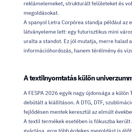
reklámelemeket, strukturált felületeket és vo
megoldásokat.
A spanyol Letra Corpórea standja például az eg
látványeleme lett: egy futurisztikus mini vár
uralta a standot. Ez jól mutatja, merre halad
információhordozás, hanem térélmény és vizu
A textilnyomtatás külön univerzumm
A FESPA 2026 egyik nagy újdonsága a külön T
debütált a kiállításon. A DTG, DTF, szublimáció
fejlődésen mentek keresztül az elmúlt évekbe
A textil termékek esetében is fókuszba került
gyártása, erre több érdekes megoldást is élő