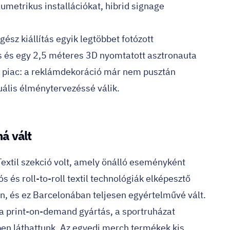
lumetrikus installációkat, hibrid signage
ész kiállítás egyik legtöbbet fotózott
os és egy 2,5 méteres 3D nyomtatott asztronauta
 a piac: a reklámdekoráció már nem pusztán
ális élménytervezéssé válik.
á vált
extil szekció volt, amely önálló eseményként
s és roll-to-roll textil technológiák elképesztő
n, és ez Barcelonában teljesen egyértelművé vált.
 a print-on-demand gyártás, a sportruházat
ben láthattunk. Az egyedi merch termékek kis