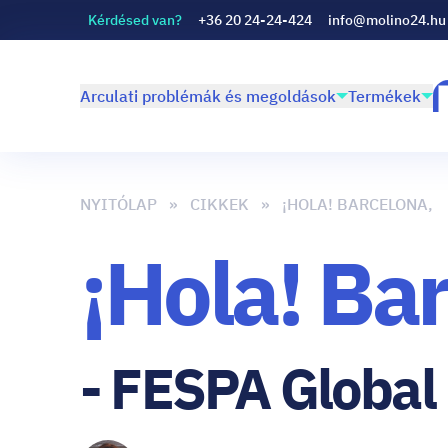
Kérdésed van?
+36 20 24-24-424
info@molino24.hu
Arculati problémák és megoldások
Termékek
NYITÓLAP
CIKKEK
¡HOLA! BARCELONA,
¡Hola! Ba
- FESPA Global