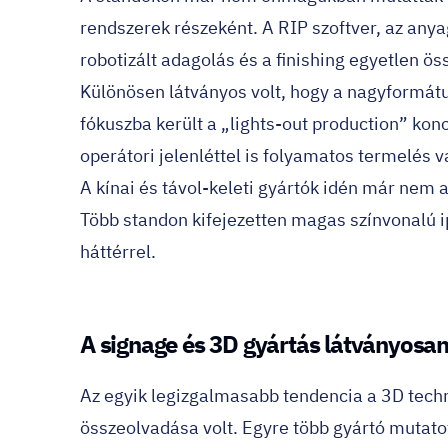
rendszerek részeként. A RIP szoftver, az anya
robotizált adagolás és a finishing egyetlen ö
Különösen látványos volt, hogy a nagyformát
fókuszba került a „lights-out production” kon
operátori jelenléttel is folyamatos termelés 
A kínai és távol-keleti gyártók idén már nem 
Több standon kifejezetten magas színvonalú i
háttérrel.
A signage és 3D gyártás látványosa
Az egyik legizgalmasabb tendencia a 3D tech
összeolvadása volt. Egyre több gyártó mutat