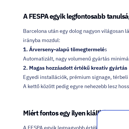
A FESPA egyik legfontosabb tanulság
Barcelona után egy dolog nagyon világosan lá
irányba mozdul:
1. Árverseny-alapú tömegtermelé
s
Automatizált, nagy volumenű gyártás minimá
2. Magas hozzáadott értékű kreatív gyártás
Egyedi installációk, prémium signage, térbel
A kettő között pedig egyre nehezebb lesz ho
Miért fontos egy ilyen kiállítás a 
A FESPA egyik legnagyobb értéke nem feltétl