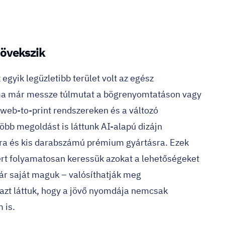
növekszik
egyik legüzletibb terület volt az egész
ma már messze túlmutat a bögrenyomtatáson vagy
 web-to-print rendszereken és a változó
Több megoldást is láttunk AI-alapú dizájn
kra és kis darabszámú prémium gyártásra. Ezek
rt folyamatosan keressük azokat a lehetőségeket
r saját maguk – valósíthatják meg
 azt láttuk, hogy a jövő nyomdája nemcsak
 is.