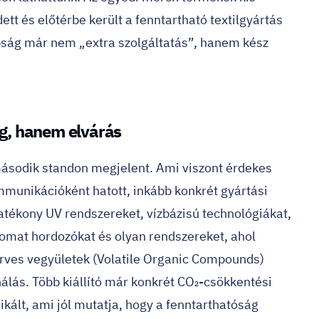
t és előtérbe került a fenntartható textilgyártás
pság már nem „extra szolgáltatás”, hanem kész
g, hanem elvárás
második standon megjelent. Ami viszont érdekes
munikációként hatott, inkább konkrét gyártási
tékony UV rendszereket, vízbázisú technológiákat,
mat hordozókat és olyan rendszereket, ahol
erves vegyületek (Volatile Organic Compounds)
nálás. Több kiállító már konkrét CO₂-csökkentési
ált, ami jól mutatja, hogy a fenntarthatóság