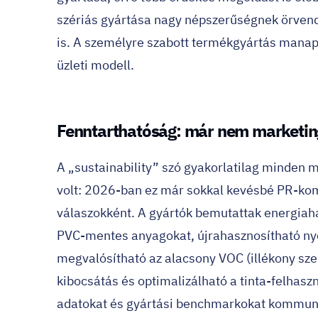
szériás gyártása nagy népszerűségnek örvendet
is. A személyre szabott termékgyártás mana
üzleti modell.
Fenntarthatóság: már nem marketin
A „sustainability” szó gyakorlatilag minden 
volt: 2026-ban ez már sokkal kevésbé PR-kom
válaszokként. A gyártók bemutattak energiaha
PVC-mentes anyagokat, újrahasznosítható nyo
megvalósítható az alacsony VOC (illékony sz
kibocsátás és optimalizálható a tinta-felhasz
adatokat és gyártási benchmarkokat kommunik