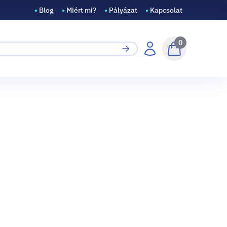
•
Blog
•
Miért mi?
•
Pályázat
•
Kapcsolat
0