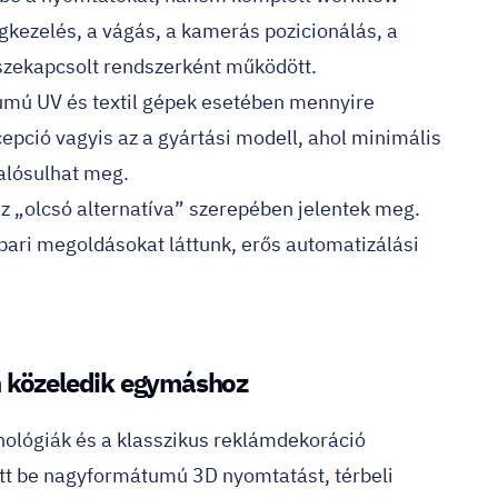
gkezelés, a vágás, a kamerás pozicionálás, a
sszekapcsolt rendszerként működött.
umú UV és textil gépek esetében mennyire
cepció vagyis az a gyártási modell, ahol minimális
valósulhat meg.
az „olcsó alternatíva” szerepében jelentek meg.
pari megoldásokat láttunk, erős automatizálási
n közeledik egymáshoz
nológiák és a klasszikus reklámdekoráció
ott be nagyformátumú 3D nyomtatást, térbeli