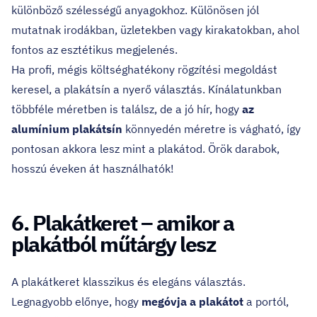
különböző szélességű anyagokhoz. Különösen jól
mutatnak irodákban, üzletekben vagy kirakatokban, ahol
fontos az esztétikus megjelenés.
Ha profi, mégis költséghatékony rögzítési megoldást
keresel, a plakátsín a nyerő választás. Kínálatunkban
többféle méretben is találsz, de a jó hír, hogy
az
alumínium plakátsín
könnyedén méretre is vágható, így
pontosan akkora lesz mint a plakátod. Örök darabok,
hosszú éveken át használhatók!
6. Plakátkeret – amikor a
plakátból műtárgy lesz
A plakátkeret klasszikus és elegáns választás.
Legnagyobb előnye, hogy
megóvja a plakátot
a portól,