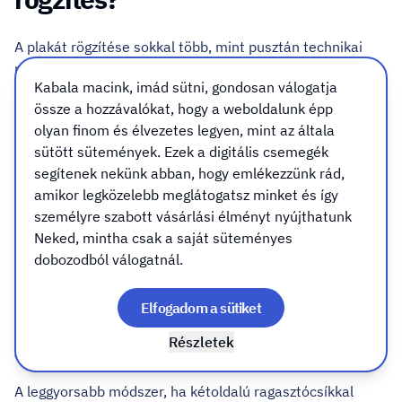
A plakát rögzítése sokkal több, mint pusztán technikai
kérdés. Egyszerre hatással van az
esztétikára, a
Kabala macink, imád sütni, gondosan válogatja
tartósságra és a fal épségére
is.
össze a hozzávalókat, hogy a weboldalunk épp
Egy rosszul felfüggesztett plakát hullámosodik, leeshet,
olyan finom és élvezetes legyen, mint az általa
vagy egyszerűen „olcsó hatást” kelt. Ráadásul a nem
sütött sütemények. Ezek a digitális csemegék
megfelelő ragasztók vagy tűk könnyen tönkretehetik a
segítenek nekünk abban, hogy emlékezzünk rád,
amikor legközelebb meglátogatsz minket és így
falat, főleg bérelt helyiségekben.
személyre szabott vásárlási élményt nyújthatunk
A cél tehát mindig az, hogy
stabil, tiszta és cserélhető
Neked, mintha csak a saját süteményes
megoldást válasszunk.
dobozodból válogatnál.
1. Kétoldalú ragasztószalag – a
Elfogadom a sütiket
gyors megoldás
Részletek
A leggyorsabb módszer, ha kétoldalú ragasztócsíkkal