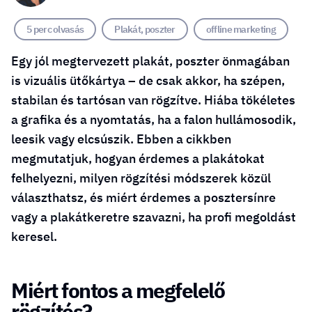
5 perc olvasás
Plakát, poszter
offline marketing
Egy jól megtervezett plakát, poszter önmagában
is vizuális ütőkártya – de csak akkor, ha szépen,
stabilan és tartósan van rögzítve. Hiába tökéletes
a grafika és a nyomtatás, ha a falon hullámosodik,
leesik vagy elcsúszik. Ebben a cikkben
megmutatjuk, hogyan érdemes a plakátokat
felhelyezni, milyen rögzítési módszerek közül
választhatsz, és miért érdemes a posztersínre
vagy a plakátkeretre szavazni, ha profi megoldást
keresel.
Miért fontos a megfelelő
rögzítés?