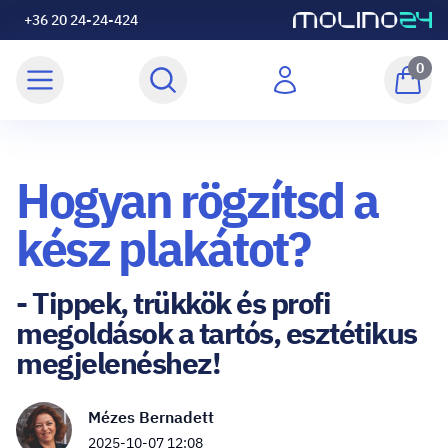
+36 20 24-24-424
0
Hogyan rögzítsd a
kész plakátot?
- Tippek, trükkök és profi
megoldások a tartós, esztétikus
megjelenéshez!
Mézes Bernadett
2025-10-07 12:08