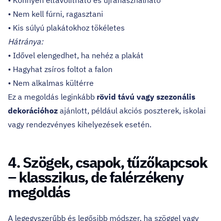
• Könnyen eltávolítható és újrahasználható
• Nem kell fúrni, ragasztani
• Kis súlyú plakátokhoz tökéletes
Hátránya:
• Idővel elengedhet, ha nehéz a plakát
• Hagyhat zsíros foltot a falon
• Nem alkalmas kültérre
Ez a megoldás leginkább
rövid távú vagy szezonális
dekorációhoz
ajánlott, például akciós poszterek, iskolai
vagy rendezvényes kihelyezések esetén.
4. Szögek, csapok, tűzőkapcsok
– klasszikus, de falérzékeny
megoldás
A legegyszerűbb és legősibb módszer, ha szöggel vagy