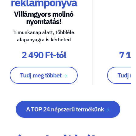
reklámponyva
Villámgyors molinó
nyomtatás!
1 munkanap alatt, többféle
alapanyagra is kérheted
2 490 Ft-tól
7 10
Tudj meg többet
Tudj m
A TOP 24 népszerű termékünk