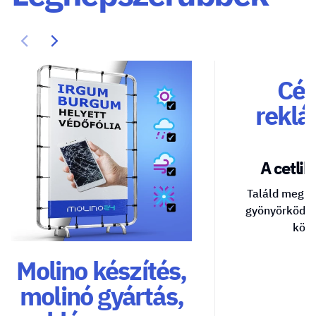
Cég
reklá
A cetlik 
Találd meg a
gyönyörködte
közv
Molino készítés,
molinó gyártás,