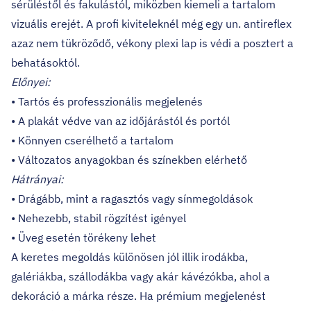
sérüléstől és fakulástól, miközben kiemeli a tartalom
vizuális erejét. A profi kiviteleknél még egy un. antireflex
azaz nem tükröződő, vékony plexi lap is védi a posztert a
behatásoktól.
Előnyei:
• Tartós és professzionális megjelenés
• A plakát védve van az időjárástól és portól
• Könnyen cserélhető a tartalom
• Változatos anyagokban és színekben elérhető
Hátrányai:
• Drágább, mint a ragasztós vagy sínmegoldások
• Nehezebb, stabil rögzítést igényel
• Üveg esetén törékeny lehet
A keretes megoldás különösen jól illik irodákba,
galériákba, szállodákba vagy akár kávézókba, ahol a
dekoráció a márka része. Ha prémium megjelenést