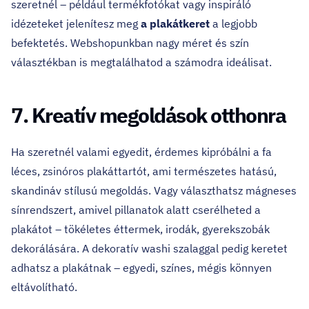
szeretnél – például termékfotókat vagy inspiráló
idézeteket jelenítesz meg
a plakátkeret
a legjobb
befektetés. Webshopunkban nagy méret és szín
választékban is megtalálhatod a számodra ideálisat.
7. Kreatív megoldások otthonra
Ha szeretnél valami egyedit, érdemes kipróbálni a fa
léces, zsinóros plakáttartót, ami természetes hatású,
skandináv stílusú megoldás. Vagy választhatsz mágneses
sínrendszert, amivel pillanatok alatt cserélheted a
plakátot – tökéletes éttermek, irodák, gyerekszobák
dekorálására. A dekoratív washi szalaggal pedig keretet
adhatsz a plakátnak – egyedi, színes, mégis könnyen
eltávolítható.