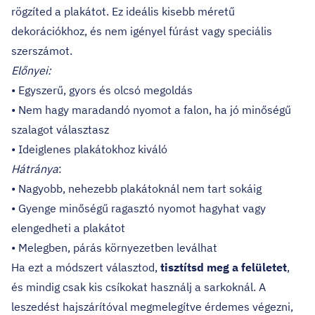
rögzíted a plakátot. Ez ideális kisebb méretű
dekorációkhoz, és nem igényel fúrást vagy speciális
szerszámot.
Előnyei:
• Egyszerű, gyors és olcsó megoldás
• Nem hagy maradandó nyomot a falon, ha jó minőségű
szalagot választasz
• Ideiglenes plakátokhoz kiváló
Hátránya
:
• Nagyobb, nehezebb plakátoknál nem tart sokáig
• Gyenge minőségű ragasztó nyomot hagyhat vagy
elengedheti a plakátot
• Melegben, párás környezetben leválhat
Ha ezt a módszert választod,
tisztítsd meg a felületet
,
és mindig csak kis csíkokat használj a sarkoknál. A
leszedést hajszárítóval megmelegítve érdemes végezni,