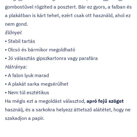
gombostűvel rögzíted a posztert. Bár ez gyors, a falban és
a plakátban is kárt tehet, ezért csak ott használd, ahol ez
nem gond.
Előnyei
:
• Stabil tartás
• Olcsó és bármikor megoldható
• Jó választás gipszkartonra vagy parafára
Hátránya:
• A falon lyuk marad
• A plakát sarka megsérülhet
• Nem túl esztétikus
Ha mégis ezt a megoldást választod,
apró fejű szöget
használj, és a sarkokra helyezz áttetsző alátétet, hogy ne
szakadjon a papír.