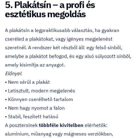
5. Plakátsín – a profi és
esztétikus megoldás
A plakátsín a legpraktikusabb választás, ha gyakran
cseréled a plakátokat, vagy igényes megjelenést
szeretnél. A rendszer két részből áll: egy felső sínből,
amelybe a plakátot befogod, és egy alsó súlyozott sínből,
amely kisimítja az anyagot.
Előnyei
:
• Nem sérül a plakát
• Letisztult, modern megjelenés
• Könnyen cserélhető tartalom
• Nem hagy nyomot a falon
• Stabil, feszített hatású
A posztersínek
többféle kivitelben
elérhetők:
alumínium, műanyag vagy mágneses verziókban,