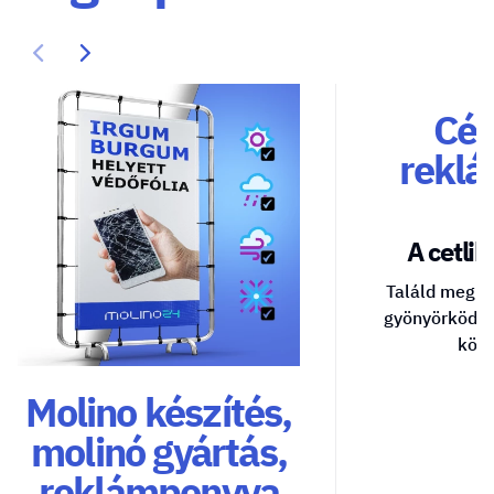
Cég
reklá
A cetlik 
Találd meg a
gyönyörködte
közv
Molino készítés,
molinó gyártás,
reklámponyva