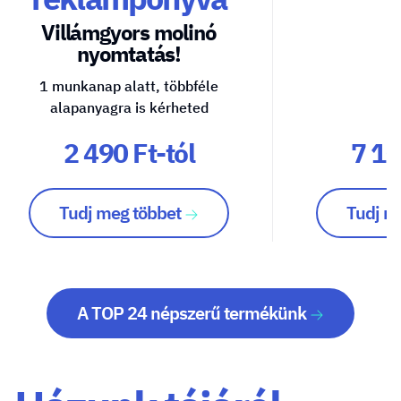
Villámgyors molinó
nyomtatás!
1 munkanap alatt, többféle
alapanyagra is kérheted
2 490 Ft-tól
7 10
Tudj meg többet
Tudj m
A TOP 24 népszerű termékünk