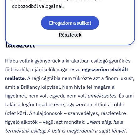
dobozodból válogatnál.
VIDEO Brillancy ékszermanufaktúra világító reklámtábla
Elfogadom a sütiket
Az üzlet ott volt – de nem
Részletek
látszott
Hiába voltak gyönyörűek a kirakatban csillogó gyűrűk és
fülbevalók, a járókelők nagy része
egyszerűen elsétált
mellette
. A régi cégtábla nem tükrözte azt a finom luxust,
amit a Brillancy képvisel. Nem hívta fel magára a
figyelmet, nem volt egyedi, nem volt
emlékezetes
. És ami
talán a legfontosabb: este, egyszerűen eltűnt a többi
üzlet közt. A tulajdonosok – szenvedélyes, részletekre
figyelő alkotók – végül azt mondták:
„Nem elég, ha a
termékünk csillog. A bolt is megérdemli a saját fényét.”