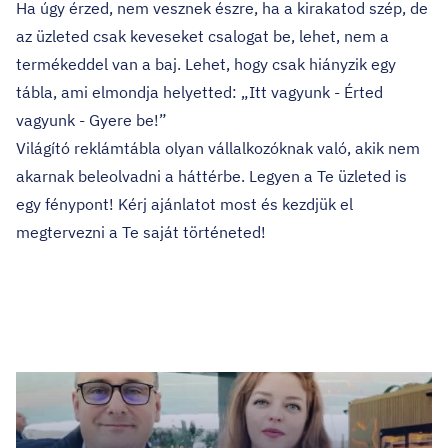
Ha úgy érzed, nem vesznek észre, ha a kirakatod szép, de
az üzleted csak keveseket csalogat be, lehet, nem a
termékeddel van a baj. Lehet, hogy csak hiányzik egy
tábla, ami elmondja helyetted: „Itt vagyunk - Érted
vagyunk - Gyere be!”
Világító reklámtábla olyan vállalkozóknak való, akik nem
akarnak beleolvadni a háttérbe. Legyen a Te üzleted is
egy fénypont!
Kérj ajánlatot most és kezdjük el
megtervezni a Te saját történeted!
Legfrissebb cikkek