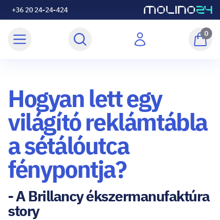
+36 20 24-24-424
0
Hogyan lett egy
világító reklámtábla
a sétálóutca
fénypontja?
- A Brillancy ékszermanufaktúra
story