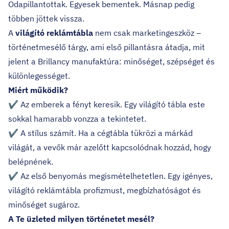
Odapillantottak. Egyesek bementek. Másnap pedig
többen jöttek vissza.
A
világító reklámtábla
nem csak marketingeszköz –
történetmesélő tárgy, ami első pillantásra átadja, mit
jelent a Brillancy manufaktúra: minőséget, szépséget és
különlegességet.
Miért működik?
✔️ Az emberek a fényt keresik. Egy világító tábla este
sokkal hamarabb vonzza a tekintetet.
✔️ A stílus számít. Ha a cégtábla tükrözi a márkád
világát, a vevők már azelőtt kapcsolódnak hozzád, hogy
belépnének.
✔️ Az első benyomás megismételhetetlen. Egy igényes,
világító reklámtábla profizmust, megbízhatóságot és
minőséget sugároz.
A Te üzleted milyen történetet mesél?