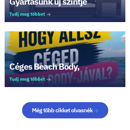
Gyártásunk új szintje
Tudj meg többet
Céges Beach Body,
Tudj meg többet
Még több cikket olvasnék