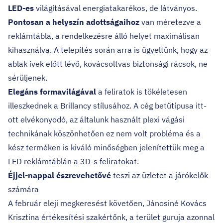
LED-es
világításával energiatakarékos, de látványos.
Pontosan a helyszín adottságaihoz
van méretezve a
reklámtábla, a rendelkezésre álló helyet maximálisan
kihasználva. A telepítés során arra is ügyeltünk, hogy az
ablak ívek előtt lévő, kovácsoltvas biztonsági rácsok, ne
sérüljenek.
Elegáns formavilágával
a feliratok is tökéletesen
illeszkednek a Brillancy stílusához. A cég betűtípusa itt-
ott elvékonyodó, az általunk használt plexi vágási
technikának köszönhetően ez nem volt probléma és a
kész terméken is kiváló minőségben jelenítettük meg a
LED reklámtáblán a 3D-s feliratokat.
Éjjel-nappal észrevehetővé
teszi az üzletet a járókelők
számára
A február eleji megkeresést követően,
Jánosiné Kovács
Krisztina
értékesítési szakértőnk, a terület guruja azonnal