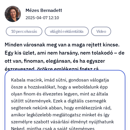
Mézes Bernadett
2025-04-07 12:10
10 perc olvasás
világító reklámtábla
Video
Minden városnak meg van a maga rejtett kincse.
Egy kis üzlet, ami nem harsány, nem tolakodó – de
ott van, finoman, elegánsan, és ha egyszer
észreveszed, örökre emlékezni fogsz rá.
Budapesten a Brillancy ékszermanufaktúra
Kabala macink, imád sütni, gondosan válogatja
pontosan ilyen. Kézzel készített, különleges
össze a hozzávalókat, hogy a weboldalunk épp
ékszerek készülnek itt, amikben ott rejlik az
olyan finom és élvezetes legyen, mint az általa
sütött sütemények. Ezek a digitális csemegék
alkotó szenvedélye és precizitása. Egy üzlet, ami
segítenek nekünk abban, hogy emlékezzünk rád,
nemcsak értéket árul – hanem élményt. Csakhogy
amikor legközelebb meglátogatsz minket és így
volt egy apró gond…kevesen vették észre.
személyre szabott vásárlási élményt nyújthatunk
Neked, mintha csak a saját süteményes