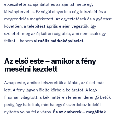
elkészítette az ajánlatot és az ajánlat mellé egy
látványtervet is. Ez végül elnyerte a cég tetszését és a
megrendelés megérkezett. Az egyeztetések és a gyártást
követően, a telepítést április elején végeztük. Így
született meg az új kültéri cégtábla, ami nem csak egy
felirat – hanem
vizuális márkaképviselet.
Az első este – amikor a fény
mesélni kezdett
Aznap este, amikor felszereltük a táblát, az üzlet más
lett. A fény lágyan ölelte körbe a bejáratot. A logó
finoman világított, a kék háttéren fehéren derengő betűk
pedig úgy hatottak, mintha egy ékszerdoboz fedelét
nyitotta volna fel a város.
És az emberek… megálltak
.