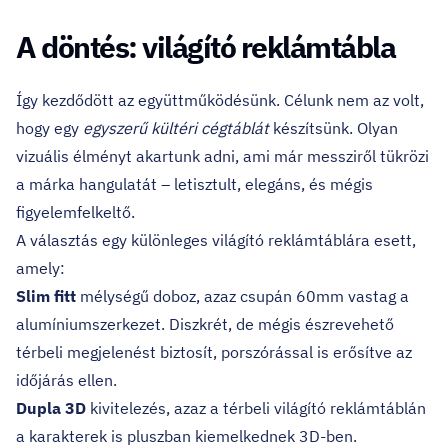
A döntés: világító reklámtábla
Így kezdődött az együttműködésünk. Célunk nem az volt,
hogy egy
egyszerű kültéri cégtáblát
készítsünk. Olyan
vizuális élményt akartunk adni, ami már messziről tükrözi
a márka hangulatát – letisztult, elegáns, és mégis
figyelemfelkeltő.
A választás egy különleges
világító reklámtáblára
esett,
amely:
Slim fitt
mélységű doboz, azaz csupán 60mm vastag a
alumíniumszerkezet. Diszkrét, de mégis észrevehető
térbeli megjelenést biztosít, porszórással is erősítve az
időjárás ellen.
Dupla 3D
kivitelezés, azaz a térbeli világító reklámtáblán
a karakterek is pluszban kiemelkednek 3D-ben.