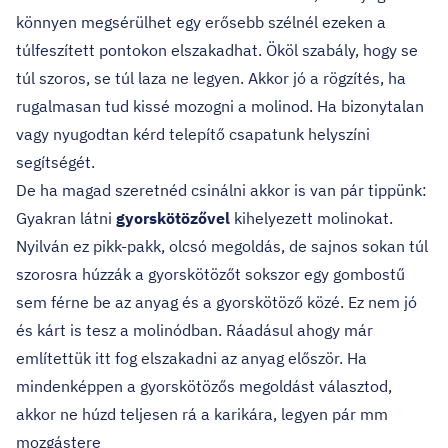
könnyen megsérülhet egy erősebb szélnél ezeken a
túlfeszített pontokon elszakadhat. Ököl szabály, hogy se
túl szoros, se túl laza ne legyen. Akkor jó a rögzítés, ha
rugalmasan tud kissé mozogni a molinod. Ha bizonytalan
vagy nyugodtan kérd telepítő csapatunk helyszíni
segítségét.
De ha magad szeretnéd csinálni akkor is van pár tippünk:
Gyakran látni
gyorskötözővel
kihelyezett molinokat.
Nyilván ez pikk-pakk, olcsó megoldás, de sajnos sokan túl
szorosra húzzák a gyorskötözőt sokszor egy gombostű
sem férne be az anyag és a gyorskötöző közé. Ez nem jó
és kárt is tesz a molinódban. Ráadásul ahogy már
említettük itt fog elszakadni az anyag először. Ha
mindenképpen a gyorskötözős megoldást választod,
akkor ne húzd teljesen rá a karikára, legyen pár mm
mozgástere