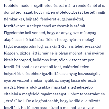
többféle módon rögzítheted és ezt már a rendelésnél el is
döntötted, azzal, hogy milyen utófeldolgozást kértél: ringli
(fémkarika), bújtató, fémkeret-rugalmaskötél,
feszítőkeret. A telepítésnél az évszak is számít.
Figyelembe kell venned, hogy az anyag pvc-műanyag
alapú azaz hő hatására (télen-hideg, nyáron-meleg)
tágulni-zsugorodni fog. Ez akár 1-2cm is lehet évszaktól
függően. Biztos láttál már Te is olyan molinot, ami nyáron
kicsit behorpad, hullámos lesz, télen viszont szépen
feszül. Itt pont ez az eset áll fent, valószínű télen
helyezték ki és ehhez igazították az anyag feszességét,
nyáron viszont amikor nyúlik az anyag kissé elereszti
magát. Nem árulok zsákba macskát a legnehezebb
eltalálni a megfelelő rugalmasságot. Ehhez tapasztalat és
„érzés” kell. De a legfontosabb, hogy kerüld el a túlzott
feszítést. Ha túl szorosra húzod a molinót, az anyag