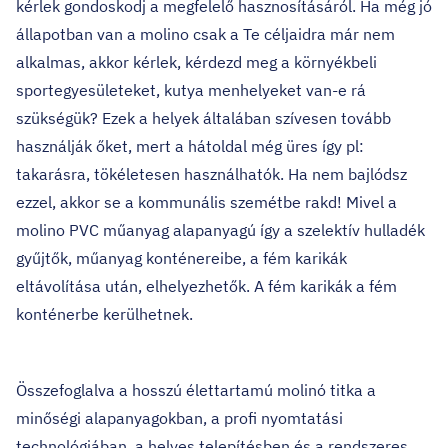
kérlek gondoskodj a megfelelő hasznosításáról. Ha még jó
állapotban van a molino csak a Te céljaidra már nem
alkalmas, akkor kérlek, kérdezd meg a környékbeli
sportegyesületeket, kutya menhelyeket van-e rá
szükségük? Ezek a helyek általában szívesen tovább
használják őket, mert a hátoldal még üres így pl:
takarásra, tökéletesen használhatók. Ha nem bajlódsz
ezzel, akkor se a kommunális szemétbe rakd! Mivel a
molino PVC műanyag alapanyagú így a szelektív hulladék
gyűjtők, műanyag konténereibe, a fém karikák
eltávolítása után, elhelyezhetők. A fém karikák a fém
konténerbe kerülhetnek.
Összefoglalva a hosszú élettartamú molinó titka a
minőségi alapanyagokban, a profi nyomtatási
technológiában, a helyes telepítésben és a rendszeres