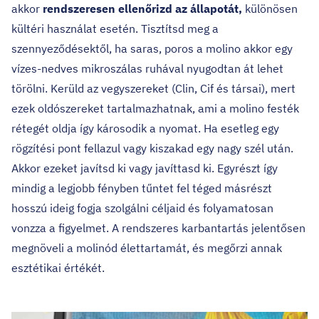
akkor
rendszeresen ellenőrizd az állapotát,
különösen
kültéri használat esetén. Tisztítsd meg a
szennyeződésektől, ha saras, poros a molino akkor egy
vízes-nedves mikroszálas ruhával nyugodtan át lehet
törölni. Kerüld az vegyszereket (Clin, Cif és társai), mert
ezek oldószereket tartalmazhatnak, ami a molino festék
rétegét oldja így károsodik a nyomat. Ha esetleg egy
rögzítési pont fellazul vagy kiszakad egy nagy szél után.
Akkor ezeket javítsd ki vagy javíttasd ki. Egyrészt így
mindig a legjobb fényben tűntet fel téged másrészt
hosszú ideig fogja szolgálni céljaid és folyamatosan
vonzza a figyelmet. A rendszeres karbantartás jelentősen
megnöveli a molinód élettartamát, és megőrzi annak
esztétikai értékét.