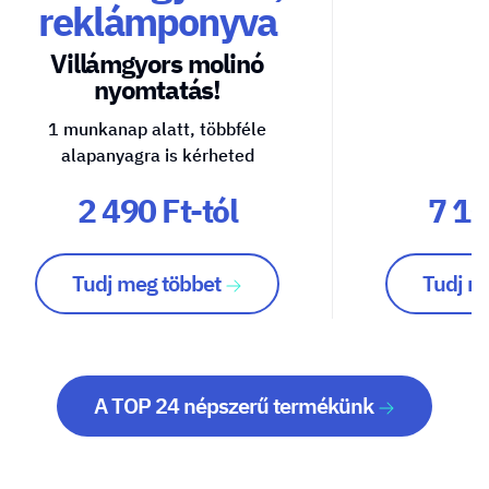
reklámponyva
Villámgyors molinó
nyomtatás!
1 munkanap alatt, többféle
alapanyagra is kérheted
2 490 Ft-tól
7 10
Tudj meg többet
Tudj m
A TOP 24 népszerű termékünk