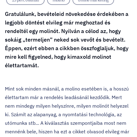
15 perc olvasás
molinó
offline marketing
Gratulálunk, bevételeid növekedése érdekében a
legjobb döntést elvileg már meghoztad és
rendeltél egy molinót. Nyilván a célod az, hogy
sokáig „termeljen” neked sok vevőt és bevételt.
Éppen, ezért ebben a cikkben összfoglaljuk, hogy
mire kell figyelned, hogy kimaxold molinot
élettartamát.
Mint sok minden másnál, a molino esetében is, a hosszú
élettartam már a rendelés leadásánál kezdődik. Mert
nem mindegy milyen helyszínre, milyen molinót helyezel
ki. Számít az alapanyag, a nyomtatási technológia, az
utómunka stb... A kiválasztás szempontjaiba most nem
mennénk bele, hiszen ha ezt a cikket olvasod elvileg már