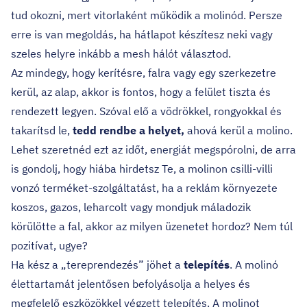
tud okozni, mert vitorlaként működik a molinód. Persze
erre is van megoldás, ha hátlapot készítesz neki vagy
szeles helyre inkább a mesh hálót választod.
Az mindegy, hogy kerítésre, falra vagy egy szerkezetre
kerül, az alap, akkor is fontos, hogy a felület tiszta és
rendezett legyen. Szóval elő a vödrökkel, rongyokkal és
takarítsd le,
tedd rendbe a helyet,
ahová kerül a molino.
Lehet szeretnéd ezt az időt, energiát megspórolni, de arra
is gondolj, hogy hiába hirdetsz Te, a molinon csilli-villi
vonzó terméket-szolgáltatást, ha a reklám környezete
koszos, gazos, leharcolt vagy mondjuk máladozik
körülötte a fal, akkor az milyen üzenetet hordoz? Nem túl
pozitívat, ugye?
Ha kész a „tereprendezés” jöhet a
telepítés
. A molinó
élettartamát jelentősen befolyásolja a helyes és
megfelelő eszközökkel végzett telepítés. A molinot