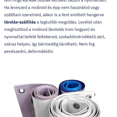
fém ringli karikák tudnak sérülést okozni a nyomatban.
Ha leveszed a molinód és épp nem használod vagy
szállítani szeretnéd, akkor is a fent említett hengerve
tárolás-szállítás
a legtutibb megoldás. Levétel után
megtisztítod a molinod (lentebb írom hogyan) és
nyomattal befelé feltekered, szobahőmérsékletű zárt,
száraz helyen, így bármeddig tárolható. Nem fog
penészedni, deformálódni.