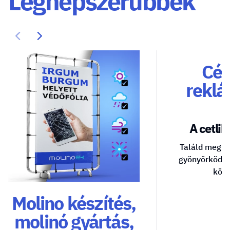
Legnépszerűbbek
Cég
reklá
A cetlik 
Találd meg a
gyönyörködte
közv
Molino készítés,
molinó gyártás,