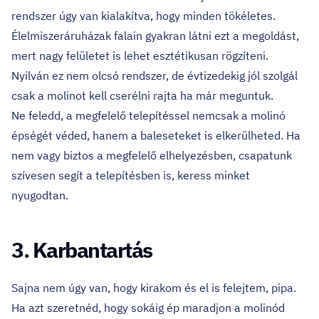
rendszer úgy van kialakítva, hogy minden tökéletes.
Élelmiszeráruházak falain gyakran látni ezt a megoldást,
mert nagy felületet is lehet esztétikusan rögzíteni.
Nyilván ez nem olcsó rendszer, de évtizedekig jól szolgál
csak a molinot kell cserélni rajta ha már meguntuk.
Ne feledd, a megfelelő telepítéssel nemcsak a molinó
épségét véded, hanem a baleseteket is elkerülheted. Ha
nem vagy biztos a megfelelő elhelyezésben, csapatunk
szívesen segít a telepítésben is, keress minket
nyugodtan.
3. Karbantartás
Sajna nem úgy van, hogy kirakom és el is felejtem, pipa.
Ha azt szeretnéd, hogy sokáig ép maradjon a molinód