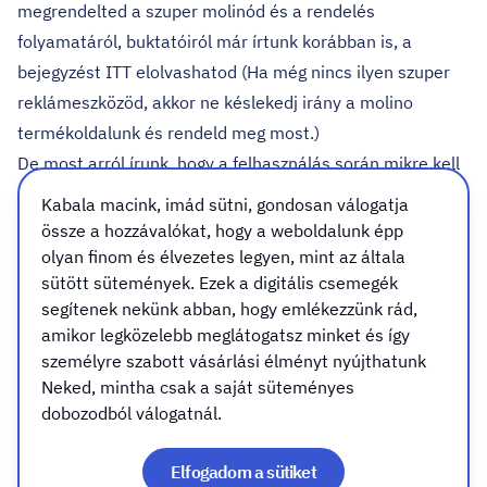
megrendelted a szuper molinód és a rendelés
folyamatáról, buktatóiról már írtunk korábban is, a
bejegyzést
ITT elolvashatod
(Ha még nincs ilyen szuper
reklámeszközöd, akkor ne késlekedj irány a
molino
termékoldalunk
és rendeld meg most.)
De most arról írunk, hogy a felhasználás során mikre kell
ügyelned. Jöjjön tehát pár jó tanács!
Kabala macink, imád sütni, gondosan válogatja
össze a hozzávalókat, hogy a weboldalunk épp
olyan finom és élvezetes legyen, mint az általa
1. Tárolás
sütött sütemények. Ezek a digitális csemegék
segítenek nekünk abban, hogy emlékezzünk rád,
amikor legközelebb meglátogatsz minket és így
Megérkezett a molinod, amennyiben nem hengerre
személyre szabott vásárlási élményt nyújthatunk
tekerve érkezett (mert mondjuk nagy méretű) hanem
Neked, mintha csak a saját süteményes
hajtva, akkor lényeges, hogy azonnal
kicsomagold
.
dobozodból válogatnál.
Mivel 90%-ban pvc alapanyagot használunk a molinók
gyártáshoz akkor sem kell aggódnod, ha kisebb hajtás
Elfogadom a sütiket