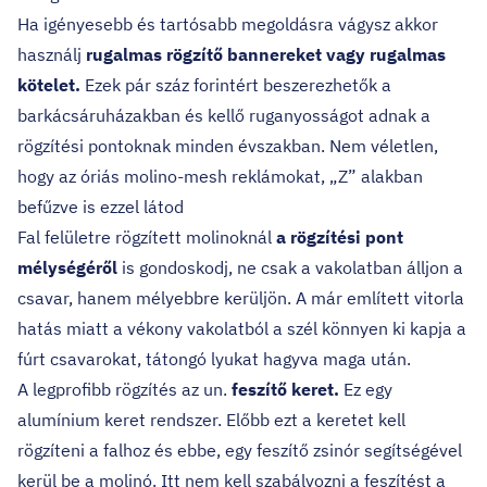
Ha igényesebb és tartósabb megoldásra vágysz akkor
használj
rugalmas rögzítő bannereket vagy rugalmas
kötelet.
Ezek pár száz forintért beszerezhetők a
barkácsáruházakban és kellő ruganyosságot adnak a
rögzítési pontoknak minden évszakban. Nem véletlen,
hogy az óriás molino-mesh reklámokat, „Z” alakban
befűzve is ezzel látod
Fal felületre rögzített molinoknál
a rögzítési pont
mélységéről
is gondoskodj, ne csak a vakolatban álljon a
csavar, hanem mélyebbre kerüljön. A már említett vitorla
hatás miatt a vékony vakolatból a szél könnyen ki kapja a
fúrt csavarokat, tátongó lyukat hagyva maga után.
A legprofibb rögzítés az un.
feszítő keret.
Ez egy
alumínium keret rendszer. Előbb ezt a keretet kell
rögzíteni a falhoz és ebbe, egy feszítő zsinór segítségével
kerül be a molinó. Itt nem kell szabályozni a feszítést a