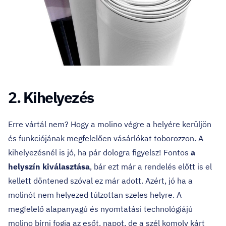
2. Kihelyezés
Erre vártál nem? Hogy a molino végre a helyére kerüljön
és funkciójának megfelelően vásárlókat toborozzon. A
kihelyezésnél is jó, ha pár dologra figyelsz! Fontos
a
helyszín kiválasztása
, bár ezt már a rendelés előtt is el
kellett döntened szóval ez már adott. Azért, jó ha a
molinót nem helyezed túlzottan szeles helyre. A
megfelelő alapanyagú és nyomtatási technológiájú
molino bírni fogja az esőt, napot, de a szél komoly kárt