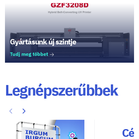
Gyártásunk új szintje
Tudj meg többet
Legnépszerűbbek
Cég