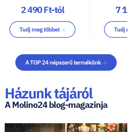
2 490 Ft-tól
7 10
Tudj meg többet
Tudj m
A TOP 24 népszerű termékünk
Házunk tájáról
A Molino24 blog-magazinja