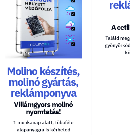
reklá
A cetlik 
Találd meg a
gyönyörködte
közv
Molino készítés,
molinó gyártás,
reklámponyva
Villámgyors molinó
nyomtatás!
1 munkanap alatt, többféle
alapanyagra is kérheted