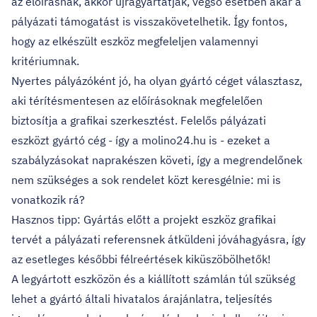
az előírásnak, akkor újragyártatják, végső esetben akár a
pályázati támogatást is visszakövetelhetik. Így fontos,
hogy az elkészült eszköz megfeleljen valamennyi
kritériumnak.
Nyertes pályázóként jó, ha olyan gyártó céget választasz,
aki térítésmentesen az előírásoknak megfelelően
biztosítja a grafikai szerkesztést. Felelős pályázati
eszközt gyártó cég - így a molino24.hu is - ezeket a
szabályzásokat naprakészen követi, így a megrendelőnek
nem szükséges a sok rendelet közt keresgélnie: mi is
vonatkozik rá?
Hasznos tipp: Gyártás előtt a projekt eszköz grafikai
tervét a pályázati referensnek átküldeni jóváhagyásra, így
az esetleges későbbi félreértések kiküszöbölhetők!
A legyártott eszközön és a kiállított számlán túl szükség
lehet a gyártó általi hivatalos árajánlatra, teljesítés