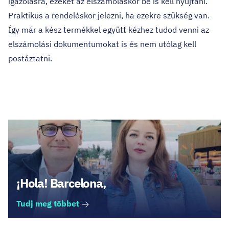
igazolásra, ezeket az elszámoláskor be is kell nyújtani.
Praktikus a rendeléskor jelezni, ha ezekre szükség van.
Így már a kész termékkel együtt kézhez tudod venni az
elszámolási dokumentumokat is és nem utólag kell
postáztatni.
Legfrissebb cikkek
¡Hola! Barcelona,
Tudj meg többet