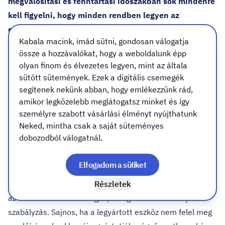
megvalósítási és fenntartási időszakban sok mindenre
kell figyelni, hogy minden rendben legyen az
elszámoláskor. A pályázati kapcsolattartók,
Kabala macink, imád sütni, gondosan válogatja
pályázatírók mindig hathatós segítséget nyújtanak ám
össze a hozzávalókat, hogy a weboldalunk épp
a kötelező nyilvánosság biztosításában sok kérdés
olyan finom és élvezetes legyen, mint az általa
merülhet fel.
sütött sütemények. Ezek a digitális csemegék
Projekt fajtától és támogatási összegtől függ, hogy kinek,
segítenek nekünk abban, hogy emlékezzünk rád,
milyen kommunikációs felületeken és hogyan kell
amikor legközelebb meglátogatsz minket és így
megjelennie. A Támogatási szerződésben, de már a
személyre szabott vásárlási élményt nyújthatunk
Neked, mintha csak a saját süteményes
kiírásban is leírják, hogy milyen eszközre kötelezik a
dobozodból válogatnál.
nyertes pályázót.
Valamennyi pályázathoz készül arculati kézikönyv,
Elfogadom a sütiket
melyben az összes fontos előírás rögzítve van. A
logóhasználattól kezdve, a használható betűtípusokon át,
Részletek
az előírt eszköz méretéig, típusáig mindenre kiterjed a
szabályzás. Sajnos, ha a legyártott eszköz nem felel meg